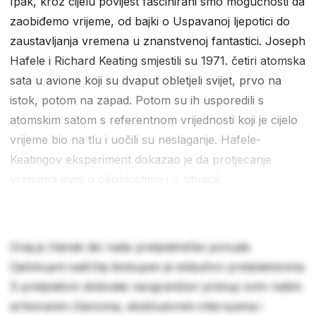
Ipak, kroz cijelu povijest fascinirani smo mogućnosti da
zaobiđemo vrijeme, od bajki o Uspavanoj ljepotici do
zaustavljanja vremena u znanstvenoj fantastici. Joseph
Hafele i Richard Keating smjestili su 1971. četiri atomska
sata u avione koji su dvaput obletjeli svijet, prvo na
istok, potom na zapad. Potom su ih usporedili s
atomskim satom s referentnom vrijednosti koji je cijelo
vrijeme bio na tlu i uočili su neslaganje. Hafele-
Keatingov eksperiment dokazao je da protjecanje
vremena ovisi o okolnostima i o situaciji.
Ovaj je članak dio naše pretplatničke ponude.
Cjelokupni sadržaj dostupan je isključivo pretplatnicima.
S pretplatom dobivate neograničen pristup svim našim
arhiviranim člancima, ekskluzivnim intervjuima i