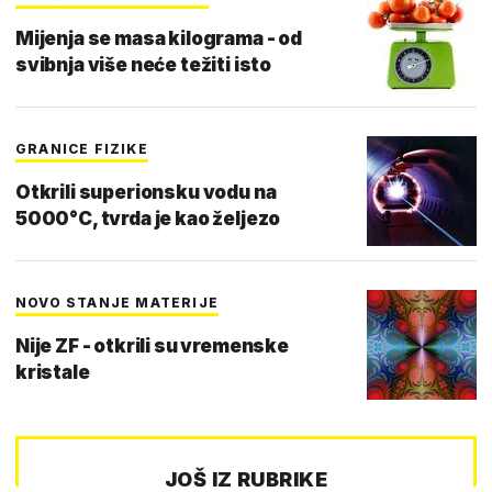
Mijenja se masa kilograma - od
svibnja više neće težiti isto
GRANICE FIZIKE
Otkrili superionsku vodu na
5000°C, tvrda je kao željezo
NOVO STANJE MATERIJE
Nije ZF - otkrili su vremenske
kristale
JOŠ IZ RUBRIKE