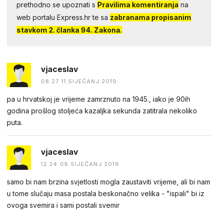
prethodno se upoznati s
Pravilima komentiranja
na
web portalu Express.hr te sa
zabranama propisanim
stavkom 2. članka 94. Zakona.
vjaceslav
08:27 11.SIJEČANJ 2019.
pa u hrvatskoj je vrijeme zamrznuto na 1945., iako je 90ih
godina prošlog stoljeća kazaljka sekunda zatitrala nekoliko
puta.
vjaceslav
12:24 08.SIJEČANJ 2019.
samo bi nam brzina svjetlosti mogla zaustaviti vrijeme, ali bi nam
u tome slučaju masa postala beskonačno velika - "ispali" bi iz
ovoga svemira i sami postali svemir