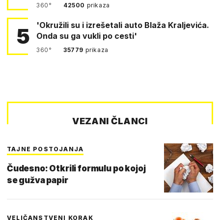
360°
42500
prikaza
'Okružili su i izrešetali auto Blaža Kraljevića.
5
Onda su ga vukli po cesti'
360°
35779
prikaza
VEZANI ČLANCI
TAJNE POSTOJANJA
Čudesno: Otkrili formulu po kojoj
se gužva papir
VELIČANSTVENI KORAK