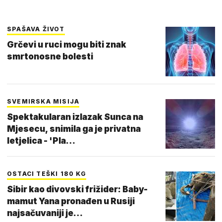
SPAŠAVA ŽIVOT
Grčevi u ruci mogu biti znak
smrtonosne bolesti
SVEMIRSKA MISIJA
Spektakularan izlazak Sunca na
Mjesecu, snimila ga je privatna
letjelica - 'Pla…
OSTACI TEŠKI 180 KG
Sibir kao divovski frižider: Baby-
mamut Yana pronađen u Rusiji
najsačuvaniji je…