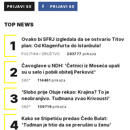
PRIJAVI SE
PRIJAVI SE
PUTEM
TOP NEWS
FACEBOOKA
Ovako bi SFRJ izgledala da se ostvario Titov
1
plan: Od Klagenfurta do Istanbula!
POLITIKA I DRUŠTVO
283777
prikaza
Čavoglave u NDH: 'Četnici iz Moseća upali
2
su u selo i pobili obitelj Perković'
360°
114461
prikaza
'Slobo prije Oluje rekao: Krajina? To je
3
neobranjivo. Tuđmana zvao Krivousti'
360°
109719
prikaza
Kako se Stipetiću predao Čedo Bulat:
4
'Tuđman je htio da se prerušim u ženu'