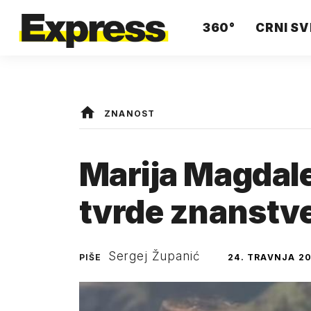
360°
CRNI SV
ZNANOST
Marija Magdalen
tvrde znanstve
Sergej Županić
PIŠE
24. TRAVNJA 20