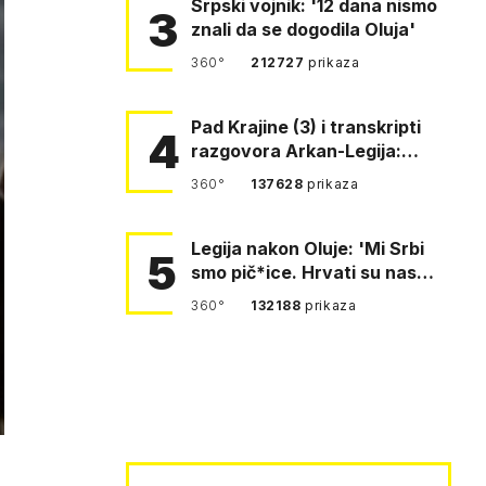
Srpski vojnik: '12 dana nismo
3
znali da se dogodila Oluja'
360°
212727
prikaza
Pad Krajine (3) i transkripti
4
razgovora Arkan-Legija:
'Čujem, prelazite ustašam…
360°
137628
prikaza
Legija nakon Oluje: 'Mi Srbi
5
smo pič*ice. Hrvati su nas
pomeli!'
360°
132188
prikaza