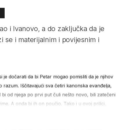
ao i Ivanovo, a do zaključka da je
i se i materijalnim i povijesnim i
 si je dočarati da bi Petar mogao pomisliti da je njihov
io razum. Iščitavajući sva četiri kanonska evanđelja,
 bi od njega po prvi put čuli nešto novo, bili zatečeni
vime. A onda bi ih on poučio. Tako i u ovoj prilici.