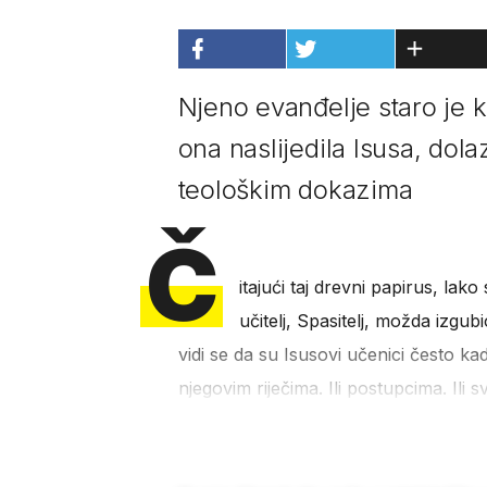
Njeno evanđelje staro je k
ona naslijedila Isusa, dolaz
teološkim dokazima
Č
itajući taj drevni papirus, lako
učitelj, Spasitelj, možda izgub
vidi se da su Isusovi učenici često kad
njegovim riječima. Ili postupcima. Ili s