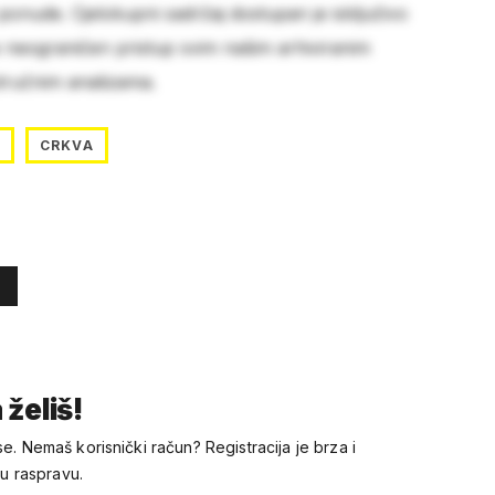
 ponude. Cjelokupni sadržaj dostupan je isključivo
e neograničen pristup svim našim arhiviranim
stručnim analizama.
CRKVA
 želiš!
se. Nemaš korisnički račun? Registracija je brza i
 u raspravu.