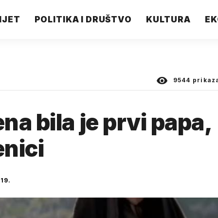
IJET
POLITIKA I DRUŠTVO
KULTURA
EK
9544
prikaz
a bila je prvi papa,
nici
19.