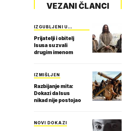
VEZANI ČLANCI
IZGUBLJENI U
PRIJEV…
Prijatelji i obitelj
Isusa su zvali
drugim imenom
IZMIŠLJEN
Razbijanje mita:
Dokazi da Isus
nikad nije postojao
NOVI DOKAZI