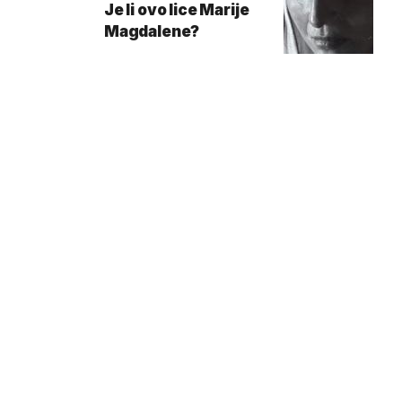
Je li ovo lice Marije
Magdalene?