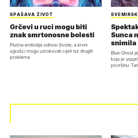
SPAŠAVA ŽIVOT
SVEMIRSK
Grčevi u ruci mogu biti
Spektak
znak smrtonosne bolesti
Sunca n
snimila 
Plućna embolija odnosi živote, a krvni
letjelic
ugrušci mogu uzrokovati cijeli niz drugih
Blue Ghost je
problema
koja je uspj
površinu. Ta