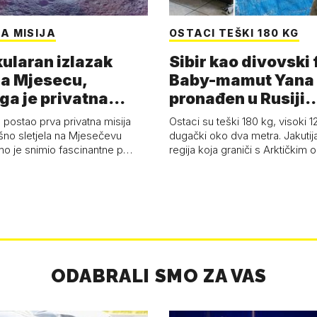
A MISIJA
OSTACI TEŠKI 180 KG
ularan izlazak
Sibir kao divovski 
a Mjesecu,
Baby-mamut Yana
ga je privatna
pronađen u Rusiji
a - 'Pla…
najsačuvaniji je…
 postao prva privatna misija
Ostaci su teški 180 kg, visoki 1
ešno sletjela na Mjesečevu
dugački oko dva metra. Jakutija
mo je snimio fascinantne p…
regija koja graniči s Arktičkim