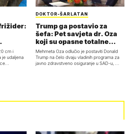
DOKTOR-ŠARLATAN
frižider:
Trump ga postavio za
šefa: Pet savjeta dr. Oza
koji su opasne totalne
budalašti…
20 cm i
Mehmeta Oza odlučio je postaviti Donald
 je udaljena
Trump na čelo dvaju vladinih programa za
 oce…
javno zdravstveno osiguranje u SAD-u, …