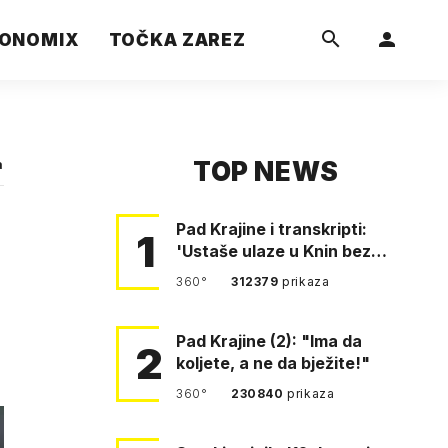
ONOMIX
TOČKA ZAREZ
TOP NEWS
a
Pad Krajine i transkripti:
1
'Ustaše ulaze u Knin bez
borbe. Mile, ovo je bežanij…
360°
312379
prikaza
Pad Krajine (2): "Ima da
2
koljete, a ne da bježite!"
360°
230840
prikaza