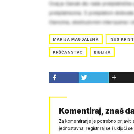
Ovaj je članak dio naše pretplatničke
pretplatnicima. S pretplatom dobivat
člancima, ekskluzivnim intervjuima i 
MARIJA MAGDALENA
ISUS KRIST
KRŠĆANSTVO
BIBLIJA
Komentiraj, znaš da
Za komentiranje je potrebno prijaviti 
jednostavna, registriraj se i uključi se