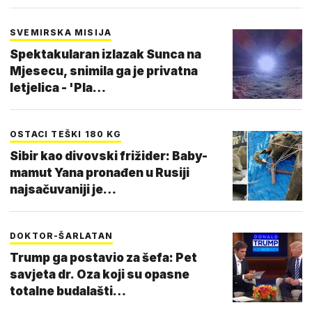
SVEMIRSKA MISIJA
Spektakularan izlazak Sunca na
Mjesecu, snimila ga je privatna
letjelica - 'Pla…
OSTACI TEŠKI 180 KG
Sibir kao divovski frižider: Baby-
mamut Yana pronađen u Rusiji
najsačuvaniji je…
DOKTOR-ŠARLATAN
Trump ga postavio za šefa: Pet
savjeta dr. Oza koji su opasne
totalne budalašti…