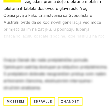
zagledani prema dolje u ekrane mobilnih
telefona ili tableta doslovce u glavi raste 'rog'.
Objašnjavaju kako znanstvenici sa Sveučilišta u
Australiji tvrde da se kod novih generacija već može
primijetiti da im na zatiljku, u podnožju lubanja,
značajno jačaju koščate izbočine, koje nalikuju na rog.
Ovaj je članak dio naše pretplatničke ponude.
Cjelokupni sadržaj dostupan je isključivo pretplatnicima.
S pretplatom dobivate neograničen pristup svim našim
arhiviranim člancima, ekskluzivnim intervjuima i
stručnim analizama.
MOBITELI
ZDRAVLJE
ZNANOST