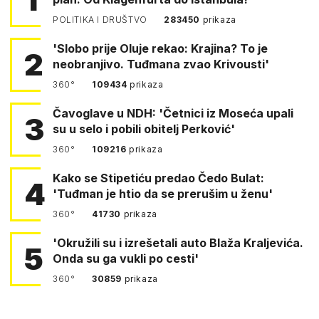
POLITIKA I DRUŠTVO
283450
prikaza
'Slobo prije Oluje rekao: Krajina? To je
2
neobranjivo. Tuđmana zvao Krivousti'
360°
109434
prikaza
Čavoglave u NDH: 'Četnici iz Moseća upali
3
su u selo i pobili obitelj Perković'
360°
109216
prikaza
Kako se Stipetiću predao Čedo Bulat:
4
'Tuđman je htio da se prerušim u ženu'
360°
41730
prikaza
'Okružili su i izrešetali auto Blaža Kraljevića.
5
Onda su ga vukli po cesti'
360°
30859
prikaza