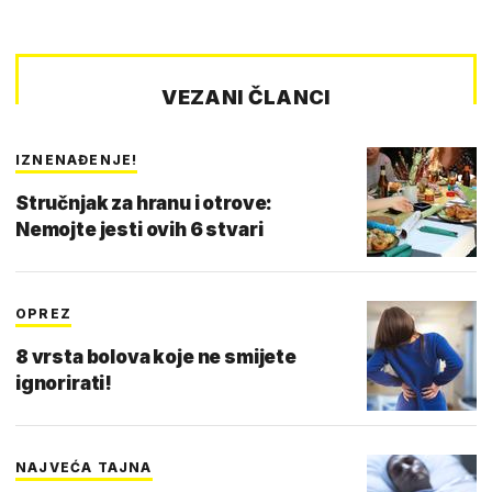
VEZANI ČLANCI
IZNENAĐENJE!
Stručnjak za hranu i otrove:
Nemojte jesti ovih 6 stvari
OPREZ
8 vrsta bolova koje ne smijete
ignorirati!
NAJVEĆA TAJNA