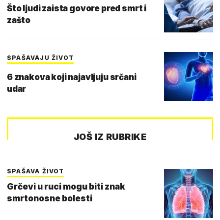
Što ljudi zaista govore pred smrt i
zašto
SPAŠAVAJU ŽIVOT
6 znakova koji najavljuju srčani
udar
JOŠ IZ RUBRIKE
SPAŠAVA ŽIVOT
Grčevi u ruci mogu biti znak
smrtonosne bolesti