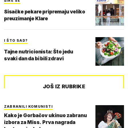
ŠIRE SE
Sisačke pekare pripremaju veliko
preuzimanje Klare
I ŠTO SAD?
Tajne nutricionista: Što jedu
svaki dan da bi bili zdravi
JOŠ IZ RUBRIKE
ZABRANILI KOMUNISTI
Kako je Gorbačov ukinuo zabranu
izbora za Miss. Prva nagrada