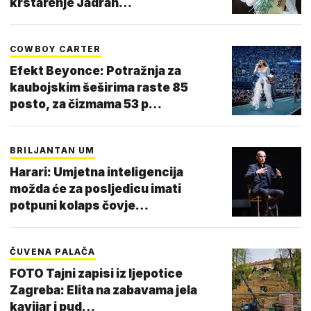
krstarenje Jadran…
COWBOY CARTER
Efekt Beyonce: Potražnja za
kaubojskim šeširima raste 85
posto, za čizmama 53 p…
BRILJANTAN UM
Harari: Umjetna inteligencija
možda će za posljedicu imati
potpuni kolaps čovje…
ČUVENA PALAČA
FOTO Tajni zapisi iz ljepotice
Zagreba: Elita na zabavama jela
kavijar i pud…