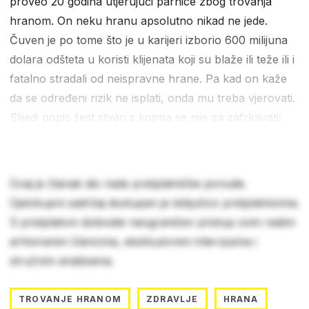
proveo 20 godina utjerujući parnice zbog trovanja
hranom. On neku hranu apsolutno nikad ne jede.
Čuven je po tome što je u karijeri izborio 600 milijuna
dolara odšteta u koristi klijenata koji su blaže ili teže ili i
fatalno stradali od neispravne hrane. Pa kad on kaže
da se određeni rizik ne isplati, onda mu treba vjerovati.
Slijedi popis šest stvari s kojima se nije za zafrkavati:
Ovaj je članak dio naše pretplatničke ponude.
Cjelokupni sadržaj dostupan je isključivo pretplatnicima.
S pretplatom dobivate neograničen pristup svim našim
arhiviranim člancima, ekskluzivnim intervjuima i
stručnim analizama.
TROVANJE HRANOM
ZDRAVLJE
HRANA