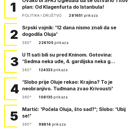
Ovako bi SFRJ izgledala da se ostvario Titov
1
plan: Od Klagenfurta do Istanbula!
POLITIKA I DRUŠTVO
281651
prikaza
Srpski vojnik: '12 dana nismo znali da se
2
dogodila Oluja'
360°
226105
prikaza
U 11 sati bili su pred Kninom. Gotovina:
3
'Sedma neka uđe, 4. gardijska neka g…
360°
124333
prikaza
'Slobo prije Oluje rekao: Krajina? To je
4
neobranjivo. Tuđmana zvao Krivousti'
360°
108135
prikaza
Martić: 'Počela Oluja, što sad?'; Slobo: 'Ubij
5
se!'
360°
98814
prikaza