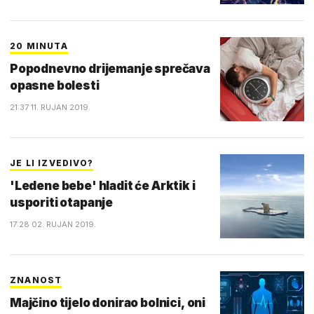
20 MINUTA
Popodnevno drijemanje sprečava
opasne bolesti
21:37 11. RUJAN 2019.
JE LI IZVEDIVO?
'Ledene bebe' hladit će Arktik i
usporiti otapanje
17:28 02. RUJAN 2019.
ZNANOST
Majčino tijelo donirao bolnici, oni