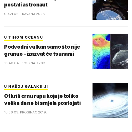
postali astronaut
09:21 02. TRAVANJ 2026.
U TIHOM OCEANU
Podvodni vulkan samo što nije
grunuo - izazvat će tsunami
18:40 04. PROSINAC 2019.
U NAŠOJ GALAKSIJI
Otkrili crnu rupu koja je toliko
velika da ne bi smjela postojati
10:36 03. PROSINAC 2019.