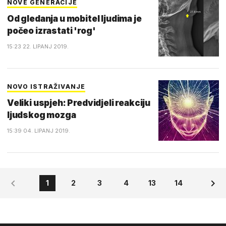
NOVE GENERACIJE
Od gledanja u mobitel ljudima je
počeo izrastati 'rog'
15:23 22. LIPANJ 2019.
NOVO ISTRAŽIVANJE
Veliki uspjeh: Predvidjeli reakciju
ljudskog mozga
15:39 04. LIPANJ 2019.
1
2
3
4
13
14