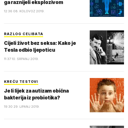
ga raznijeli eksplozivom
12:36 08. KOLOVOZ 2019.
RAZLOG CELIBATA
Cijeli život bez seksa: Kako je
Tesla odbio ljepoticu
11:37 10. SRPANJ 2019.
KREĆU TESTOVI
Je li lijek za autizam obična
bakterija iz probiotika?
19:30 29. LIPANJ 2019.