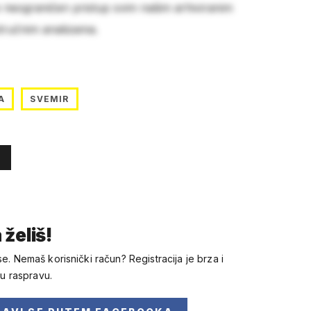
e neograničen pristup svim našim arhiviranim
stručnim analizama.
A
SVEMIR
 želiš!
se. Nemaš korisnički račun? Registracija je brza i
 u raspravu.