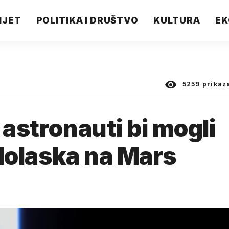
IJET
POLITIKA I DRUŠTVO
KULTURA
EK
5259
prikaz
 astronauti bi mogli
e dolaska na Mars