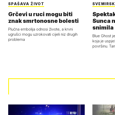
SPAŠAVA ŽIVOT
SVEMIRSK
Grčevi u ruci mogu biti
Spektak
znak smrtonosne bolesti
Sunca n
snimila 
Plućna embolija odnosi živote, a krvni
letjelic
ugrušci mogu uzrokovati cijeli niz drugih
Blue Ghost je
problema
koja je uspj
površinu. Ta