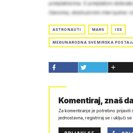
pretplatnicima. S pretplatom dobivat
člancima, ekskluzivnim intervjuima i 
ASTRONAUTI
MARS
ISS
MEĐUNARODNA SVEMIRSKA POSTAJ
Komentiraj, znaš da
Za komentiranje je potrebno prijaviti 
jednostavna, registriraj se i uključi se