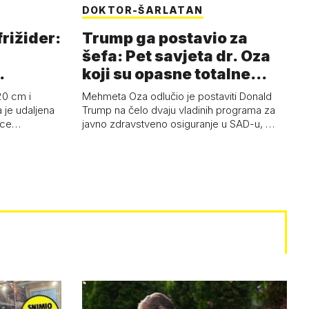
DOKTOR-ŠARLATAN
frižider:
Trump ga postavio za
šefa: Pet savjeta dr. Oza
koji su opasne totalne
budalašti…
20 cm i
Mehmeta Oza odlučio je postaviti Donald
 je udaljena
Trump na čelo dvaju vladinih programa za
 oce…
javno zdravstveno osiguranje u SAD-u, …