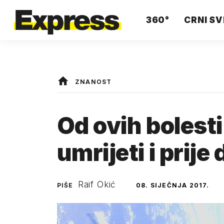
360°
CRNI SV
ZNANOST
Od ovih bolesti
umrijeti i prij
Raif Okić
PIŠE
08. SIJEČNJA 2017.