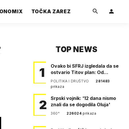
ONOMIX
TOČKA ZAREZ
TOP NEWS
a
Ovako bi SFRJ izgledala da se
1
ostvario Titov plan: Od
Klagenfurta do Istanbula!
POLITIKA I DRUŠTVO
281483
prikaza
Srpski vojnik: '12 dana nismo
2
znali da se dogodila Oluja'
360°
226024
prikaza