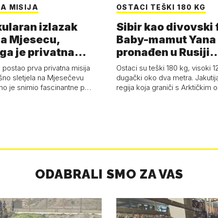
A MISIJA
OSTACI TEŠKI 180 KG
ularan izlazak
Sibir kao divovski 
a Mjesecu,
Baby-mamut Yana
ga je privatna
pronađen u Rusiji
a - 'Pla…
najsačuvaniji je…
 postao prva privatna misija
Ostaci su teški 180 kg, visoki 1
ešno sletjela na Mjesečevu
dugački oko dva metra. Jakutija
mo je snimio fascinantne p…
regija koja graniči s Arktičkim