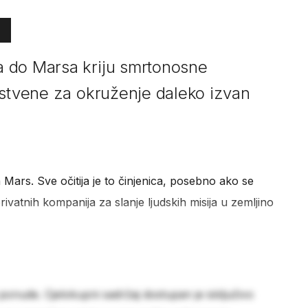
 do Marsa kriju smrtonosne
nstvene za okruženje daleko izvan
 na Mars. Sve očitija je to činjenica, posebno ako se
rivatnih kompanija za slanje ljudskih misija u zemljino
 ponude. Cjelokupni sadržaj dostupan je isključivo