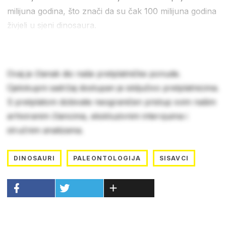
milijuna godina, što znači da su čak 100 milijuna godina
živjeli u sjeni dinosaura.
Ovaj je članak dio naše pretplatničke ponude.
Cjelokupni sadržaj dostupan je isključivo pretplatnicima.
S pretplatom dobivate neograničen pristup svim našim
arhiviranim člancima, ekskluzivnim intervjuima i
stručnim analizama.
DINOSAURI
PALEONTOLOGIJA
SISAVCI