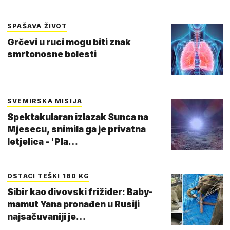
SPAŠAVA ŽIVOT
Grčevi u ruci mogu biti znak
smrtonosne bolesti
SVEMIRSKA MISIJA
Spektakularan izlazak Sunca na
Mjesecu, snimila ga je privatna
letjelica - 'Pla…
OSTACI TEŠKI 180 KG
Sibir kao divovski frižider: Baby-
mamut Yana pronađen u Rusiji
najsačuvaniji je…