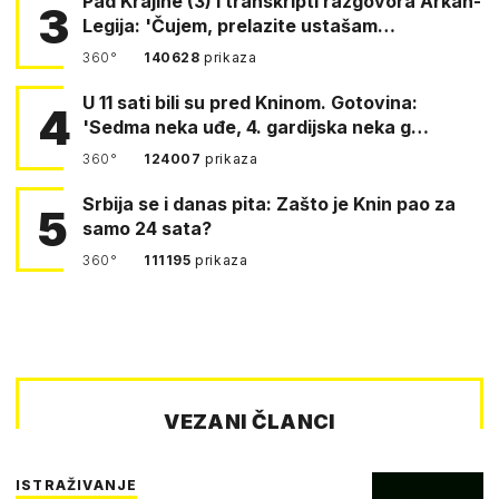
Pad Krajine (3) i transkripti razgovora Arkan-
3
Legija: 'Čujem, prelazite ustašam…
360°
140628
prikaza
U 11 sati bili su pred Kninom. Gotovina:
4
'Sedma neka uđe, 4. gardijska neka g…
360°
124007
prikaza
Srbija se i danas pita: Zašto je Knin pao za
5
samo 24 sata?
360°
111195
prikaza
VEZANI ČLANCI
ISTRAŽIVANJE