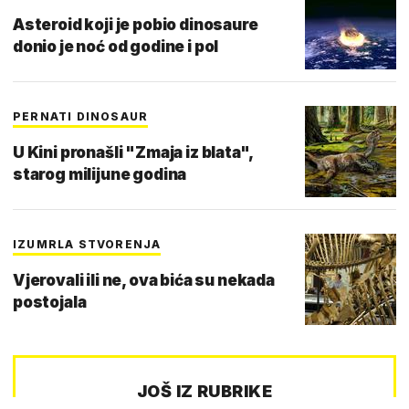
Asteroid koji je pobio dinosaure
donio je noć od godine i pol
PERNATI DINOSAUR
U Kini pronašli "Zmaja iz blata",
starog milijune godina
IZUMRLA STVORENJA
Vjerovali ili ne, ova bića su nekada
postojala
JOŠ IZ RUBRIKE