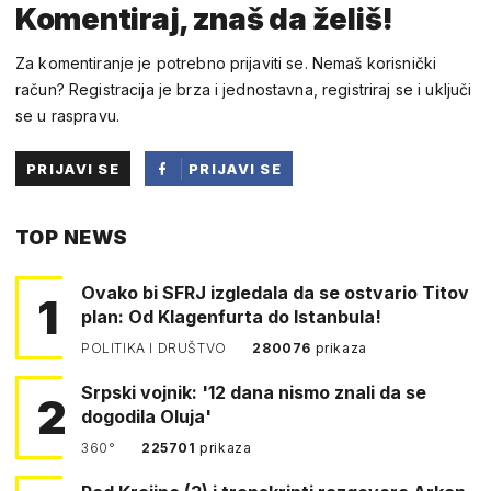
Komentiraj, znaš da želiš!
Za komentiranje je potrebno prijaviti se. Nemaš korisnički
račun? Registracija je brza i jednostavna, registriraj se i uključi
se u raspravu.
PRIJAVI SE
PRIJAVI SE
PUTEM
TOP NEWS
FACEBOOKA
Ovako bi SFRJ izgledala da se ostvario Titov
1
plan: Od Klagenfurta do Istanbula!
POLITIKA I DRUŠTVO
280076
prikaza
Srpski vojnik: '12 dana nismo znali da se
2
dogodila Oluja'
360°
225701
prikaza