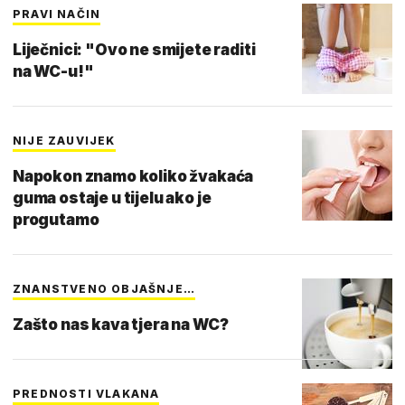
PRAVI NAČIN
Liječnici: "Ovo ne smijete raditi
na WC-u!"
NIJE ZAUVIJEK
Napokon znamo koliko žvakaća
guma ostaje u tijelu ako je
progutamo
ZNANSTVENO OBJAŠNJE…
Zašto nas kava tjera na WC?
PREDNOSTI VLAKANA