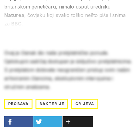
britanskom genetičaru, nimalo usput uredniku
Naturea
, čovjeku koji svako toliko nešto piše i snima
za
BBC
.
Ovaj je članak dio naše pretplatničke ponude.
Cjelokupni sadržaj dostupan je isključivo pretplatnicima.
S pretplatom dobivate neograničen pristup svim našim
arhiviranim člancima, ekskluzivnim intervjuima i
stručnim analizama.
PROBAVA
BAKTERIJE
CRIJEVA