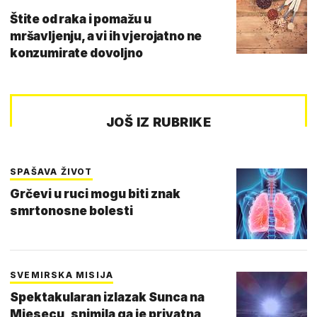
Štite od raka i pomažu u
mršavljenju, a vi ih vjerojatno ne
konzumirate dovoljno
JOŠ IZ RUBRIKE
SPAŠAVA ŽIVOT
Grčevi u ruci mogu biti znak
smrtonosne bolesti
SVEMIRSKA MISIJA
Spektakularan izlazak Sunca na
Mjesecu, snimila ga je privatna