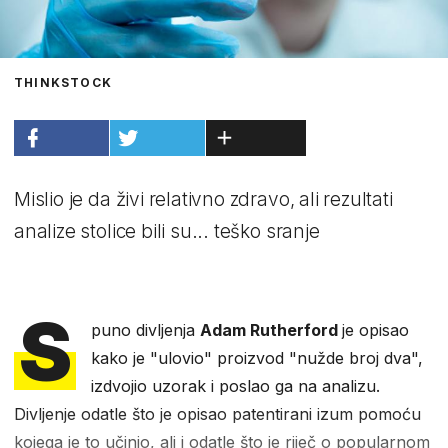
THINKSTOCK
Mislio je da živi relativno zdravo, ali rezultati
analize stolice bili su... teško sranje
S
puno divljenja
Adam Rutherford
je opisao
kako je "ulovio" proizvod "nužde broj dva",
izdvojio uzorak i poslao ga na analizu.
Divljenje odatle što je opisao patentirani izum pomoću
kojega je to učinio, ali i odatle što je riječ o popularnom