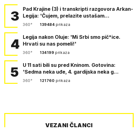
Pad Krajine (3) i transkripti razgovora Arkan-
3
Legija: 'Čujem, prelazite ustašam…
360°
139484
prikaza
Legija nakon Oluje: 'Mi Srbi smo pič*ice.
4
Hrvati su nas pomeli!'
360°
134199
prikaza
U 11 sati bili su pred Kninom. Gotovina:
5
'Sedma neka uđe, 4. gardijska neka g…
360°
121760
prikaza
VEZANI ČLANCI