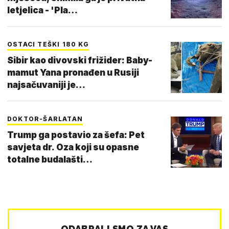
letjelica - 'Pla…
OSTACI TEŠKI 180 KG
Sibir kao divovski frižider: Baby-
mamut Yana pronađen u Rusiji
najsačuvaniji je…
DOKTOR-ŠARLATAN
Trump ga postavio za šefa: Pet
savjeta dr. Oza koji su opasne
totalne budalašti…