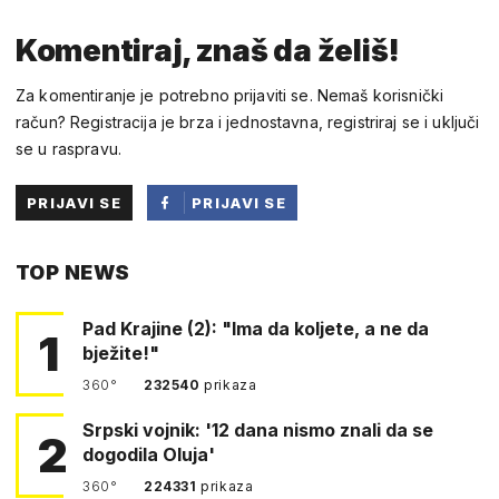
Komentiraj, znaš da želiš!
Za komentiranje je potrebno prijaviti se. Nemaš korisnički
račun? Registracija je brza i jednostavna, registriraj se i uključi
se u raspravu.
PRIJAVI SE
PRIJAVI SE
PUTEM
TOP NEWS
FACEBOOKA
Pad Krajine (2): "Ima da koljete, a ne da
1
bježite!"
360°
232540
prikaza
Srpski vojnik: '12 dana nismo znali da se
2
dogodila Oluja'
360°
224331
prikaza