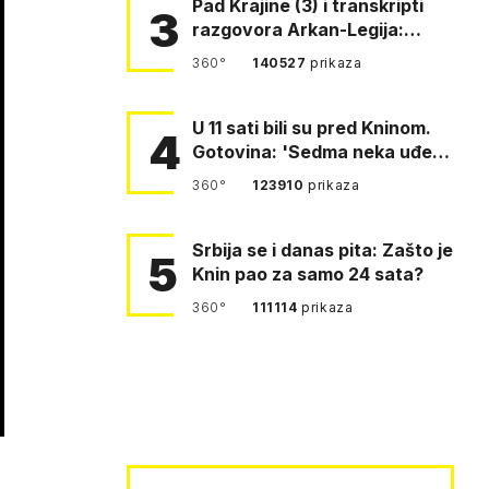
Pad Krajine (3) i transkripti
3
razgovora Arkan-Legija:
'Čujem, prelazite ustašam…
360°
140527
prikaza
U 11 sati bili su pred Kninom.
4
Gotovina: 'Sedma neka uđe,
4. gardijska neka g…
360°
123910
prikaza
Srbija se i danas pita: Zašto je
5
Knin pao za samo 24 sata?
360°
111114
prikaza