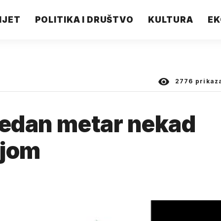
IJET
POLITIKA I DRUŠTVO
KULTURA
EK
2776
prikaz
jedan metar nekad
ljom