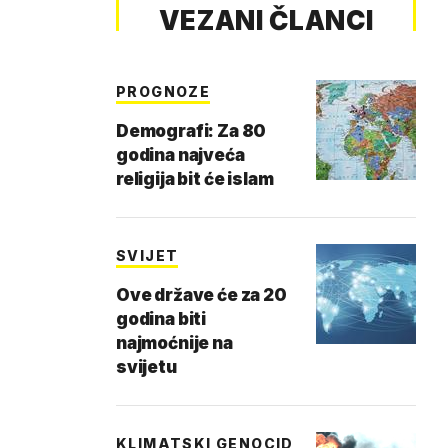
VEZANI ČLANCI
PROGNOZE
Demografi: Za 80
godina najveća
religija bit će islam
SVIJET
Ove države će za 20
godina biti
najmoćnije na
svijetu
KLIMATSKI GENOCID