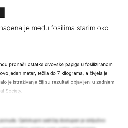
nađena je među fosilima starim oko
du pronašli ostatke divovske papige u fosiliziranom
ovo jedan metar, težila do 7 kilograma, a živjela je
lo je istraživanje čiji su rezultati objavljeni u zadnjem
al Society.
 ponude. Cjelokupni sadržaj dostupan je isključivo