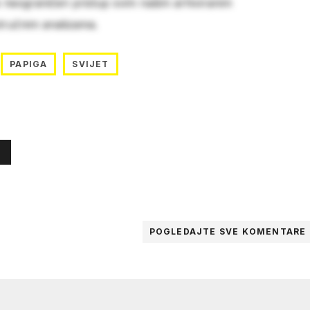
e neograničen pristup svim našim arhiviranim
stručnim analizama.
PAPIGA
SVIJET
POGLEDAJTE SVE
KOMENTARE