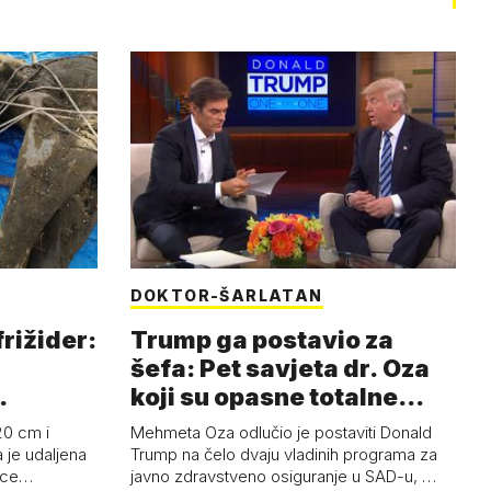
DOKTOR-ŠARLATAN
frižider:
Trump ga postavio za
šefa: Pet savjeta dr. Oza
koji su opasne totalne
budalašti…
20 cm i
Mehmeta Oza odlučio je postaviti Donald
 je udaljena
Trump na čelo dvaju vladinih programa za
 oce…
javno zdravstveno osiguranje u SAD-u, …