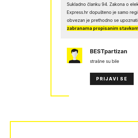
Sukladno članku 94. Zakona o elek
Express.hr dopušteno je samo regist
obvezan je prethodno se upoznati
zabranama propisanim stavkom 
BESTpartizan
strašne su bile
PRIJAVI SE