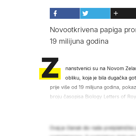
Novootkrivena papiga pro
19 milijuna godina
Z
nanstvenici su na Novom Zelan
obliku, koja je bila dugačka got
prije više od 19 milijuna godina, pokaza
broju časopisa Biology Letters of Roy
Ovaj je članak dio naše pretplatničke