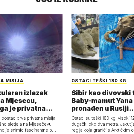
A MISIJA
OSTACI TEŠKI 180 KG
ularan izlazak
Sibir kao divovski 
a Mjesecu,
Baby-mamut Yana
ga je privatna
pronađen u Rusiji
a - 'Pla…
najsačuvaniji je…
 postao prva privatna misija
Ostaci su teški 180 kg, visoki 1
ešno sletjela na Mjesečevu
dugački oko dva metra. Jakutija
mo je snimio fascinantne p…
regija koja graniči s Arktičkim