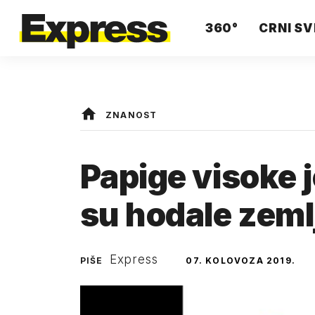
360°
CRNI SV
ZNANOST
Papige visoke 
su hodale zem
Express
PIŠE
07. KOLOVOZA 2019.