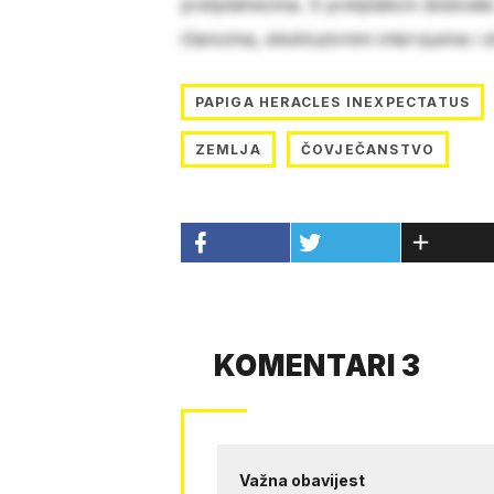
pretplatnicima. S pretplatom dobivat
člancima, ekskluzivnim intervjuima i 
PAPIGA HERACLES INEXPECTATUS
ZEMLJA
ČOVJEČANSTVO
KOMENTARI 3
Važna obavijest