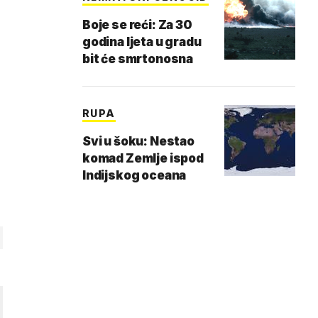
Boje se reći: Za 30
godina ljeta u gradu
bit će smrtonosna
RUPA
Svi u šoku: Nestao
komad Zemlje ispod
Indijskog oceana