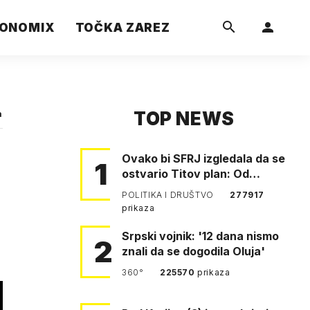
ONOMIX
TOČKA ZAREZ
TOP NEWS
a
Ovako bi SFRJ izgledala da se
1
ostvario Titov plan: Od
Klagenfurta do Istanbula!
POLITIKA I DRUŠTVO
277917
prikaza
Srpski vojnik: '12 dana nismo
2
znali da se dogodila Oluja'
360°
225570
prikaza