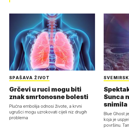
SPAŠAVA ŽIVOT
SVEMIRSK
Grčevi u ruci mogu biti
Spektak
znak smrtonosne bolesti
Sunca n
snimila 
Plućna embolija odnosi živote, a krvni
letjelic
ugrušci mogu uzrokovati cijeli niz drugih
Blue Ghost je
problema
koja je uspj
površinu. Ta