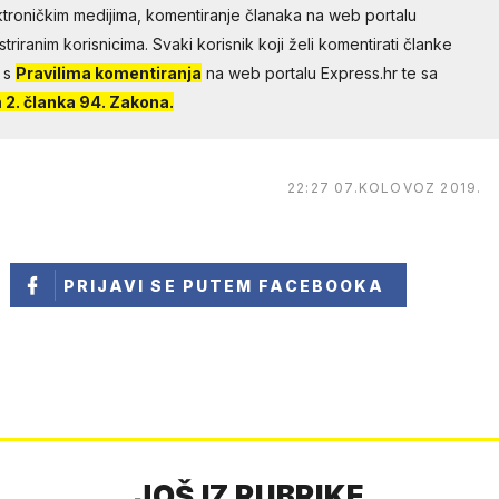
troničkim medijima, komentiranje članaka na web portalu
riranim korisnicima. Svaki korisnik koji želi komentirati članke
 s
Pravilima komentiranja
na web portalu Express.hr te sa
2. članka 94. Zakona.
22:27 07.KOLOVOZ 2019.
PRIJAVI SE
PUTEM FACEBOOKA
JOŠ IZ RUBRIKE