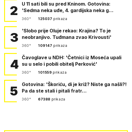
U 11 sati bili su pred Kninom. Gotovina:
2
'Sedma neka uđe, 4. gardijska neka g…
360°
125037
prikaza
'Slobo prije Oluje rekao: Krajina? To je
3
neobranjivo. Tuđmana zvao Krivousti'
360°
109147
prikaza
Čavoglave u NDH: 'Četnici iz Moseća upali
4
su u selo i pobili obitelj Perković'
360°
101559
prikaza
Gotovina: 'Škoriću, di je križ? Niste ga našli?!
5
Pa da ste stali i pitali fratr…
360°
67388
prikaza