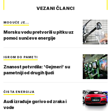
VEZANI ČLANCI
MOGUĆE JE...
Morsku vodu pretvorili u pitku uz
pomoć sunčeve energije
IGROM DO PAMETI
Znanost potvrdila: 'Gejmeri' su
pametniji od drugih ljudi
ČISTA ENERGIJA
Audi izrađuje gorivo od zraka i
vode