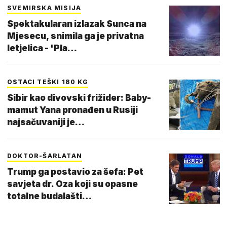
SVEMIRSKA MISIJA
Spektakularan izlazak Sunca na
Mjesecu, snimila ga je privatna
letjelica - 'Pla…
OSTACI TEŠKI 180 KG
Sibir kao divovski frižider: Baby-
mamut Yana pronađen u Rusiji
najsačuvaniji je…
DOKTOR-ŠARLATAN
Trump ga postavio za šefa: Pet
savjeta dr. Oza koji su opasne
totalne budalašti…