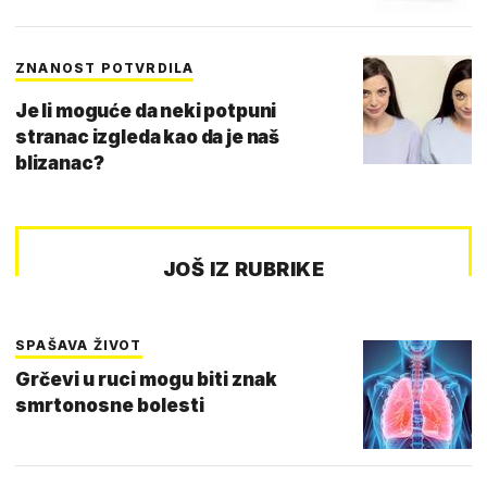
ZNANOST POTVRDILA
Je li moguće da neki potpuni
stranac izgleda kao da je naš
blizanac?
JOŠ IZ RUBRIKE
SPAŠAVA ŽIVOT
Grčevi u ruci mogu biti znak
smrtonosne bolesti