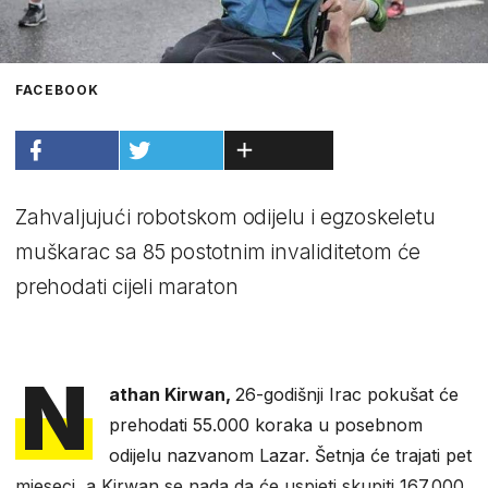
FACEBOOK
Zahvaljujući robotskom odijelu i egzoskeletu
muškarac sa 85 postotnim invaliditetom će
prehodati cijeli maraton
N
athan Kirwan,
26-godišnji Irac pokušat će
prehodati 55.000 koraka u posebnom
odijelu nazvanom Lazar. Šetnja će trajati pet
mjeseci, a Kirwan se nada da će uspjeti skupiti 167.000