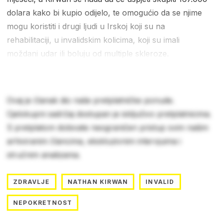
dolara kako bi kupio odijelo, te omogućio da se njime
mogu koristiti i drugi ljudi u Irskoj koji su na
rehabilitaciji, u invalidskim kolicima, koji su imali
moždani udar ili boluju od multiple skleroze.
Ovaj je članak dio naše pretplatničke ponude.
Cjelokupni sadržaj dostupan je isključivo pretplatnicima.
S pretplatom dobivate neograničen pristup svim našim
arhiviranim člancima, ekskluzivnim intervjuima i
stručnim analizama.
ZDRAVLJE
NATHAN KIRWAN
INVALID
NEPOKRETNOST