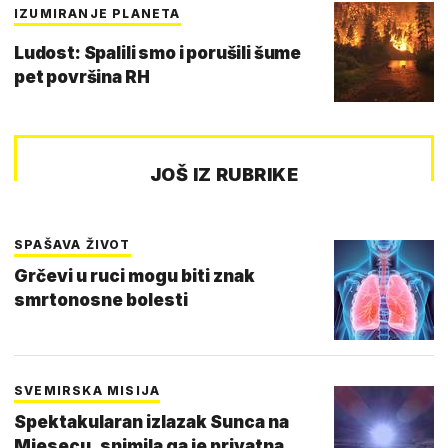
IZUMIRANJE PLANETA
Ludost: Spalili smo i porušili šume
pet površina RH
JOŠ IZ RUBRIKE
SPAŠAVA ŽIVOT
Grčevi u ruci mogu biti znak
smrtonosne bolesti
SVEMIRSKA MISIJA
Spektakularan izlazak Sunca na
Mjesecu, snimila ga je privatna