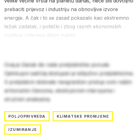
velike većine vrsta na planetu danas, neće biti dovoljno
prebaciti prijevoz i industriju na obnovljive izvore
energije. A čak i to se zasad pokazalo kao ekstremno
težak zadatak, i politički i zbog raznih ekonomskih
sustava i interesa diljem svijeta.
Ovaj je članak dio naše pretplatničke ponude.
Cjelokupni sadržaj dostupan je isključivo pretplatnicima.
S pretplatom dobivate neograničen pristup svim našim
arhiviranim člancima, ekskluzivnim intervjuima i
stručnim analizama.
POLJOPRIVREDA
KLIMATSKE PROMJENE
IZUMIRANJE