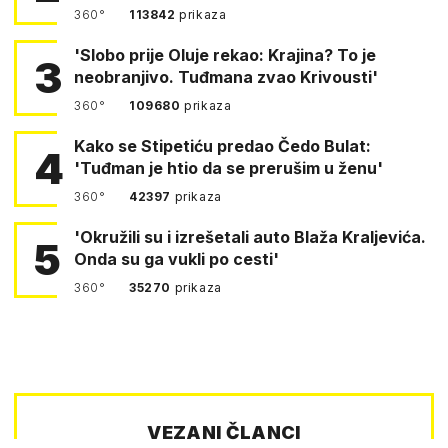
360°
113842
prikaza
'Slobo prije Oluje rekao: Krajina? To je
3
neobranjivo. Tuđmana zvao Krivousti'
360°
109680
prikaza
Kako se Stipetiću predao Čedo Bulat:
4
'Tuđman je htio da se prerušim u ženu'
360°
42397
prikaza
'Okružili su i izrešetali auto Blaža Kraljevića.
5
Onda su ga vukli po cesti'
360°
35270
prikaza
VEZANI ČLANCI