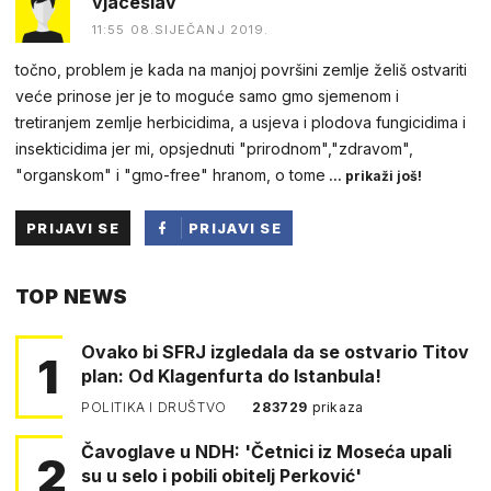
vjaceslav
11:55 08.SIJEČANJ 2019.
točno, problem je kada na manjoj površini zemlje želiš ostvariti
veće prinose jer je to moguće samo gmo sjemenom i
tretiranjem zemlje herbicidima, a usjeva i plodova fungicidima i
insekticidima jer mi, opsjednuti "prirodnom","zdravom",
"organskom" i "gmo-free" hranom, o tome
... prikaži još!
PRIJAVI SE
PRIJAVI SE
PUTEM
TOP NEWS
FACEBOOKA
Ovako bi SFRJ izgledala da se ostvario Titov
1
plan: Od Klagenfurta do Istanbula!
POLITIKA I DRUŠTVO
283729
prikaza
Čavoglave u NDH: 'Četnici iz Moseća upali
2
su u selo i pobili obitelj Perković'