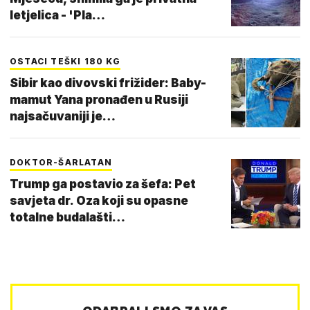
letjelica - 'Pla…
OSTACI TEŠKI 180 KG
Sibir kao divovski frižider: Baby-
mamut Yana pronađen u Rusiji
najsačuvaniji je…
DOKTOR-ŠARLATAN
Trump ga postavio za šefa: Pet
savjeta dr. Oza koji su opasne
totalne budalašti…