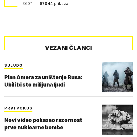
360°
67044
prikaza
VEZANI ČLANCI
SULUDO
Plan Amera za uništenje Rusa:
Ubili bi sto milijuna ljudi
PRVI POKUS
Novi video pokazao razornost
prve nuklearne bombe