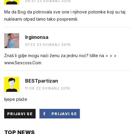
06:51 23.SVIBANJ 2019.
Ma da Bog da potrovala sve one i njihove potomke koji su taj
nuklearni otpad tamo tako pospremili.
Irgimonsa
01:53 23.SVIBANJ 2019.
Znaš li gdje mogu naći ženu za jednu noć? Idite na > > >
www.Sexcoss.Com
BESTpartizan
11:08 22.SVIBANJ 2019.
lijepe plaže
PRIJAVI SE
PRIJAVI SE
PUTEM
TOP NEWS
FACEBOOKA