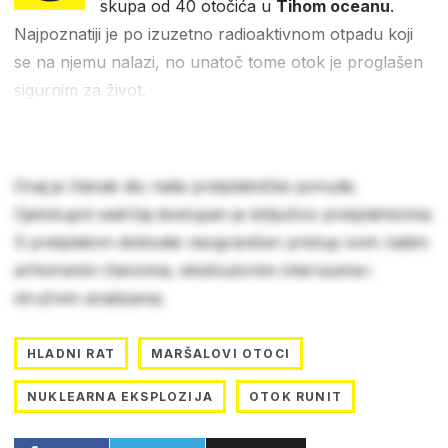
skupa od 40 otočića u
Tihom oceanu
.
Najpoznatiji je po izuzetno radioaktivnom otpadu koji
se na njemu nalazi, no unatoč tome otok je proglašen
sigurnim za život.
Ovaj je članak dio naše pretplatničke ponude.
Cjelokupni sadržaj dostupan je isključivo pretplatnicima.
S pretplatom dobivate neograničen pristup svim našim
arhiviranim člancima, ekskluzivnim intervjuima i
stručnim analizama.
HLADNI RAT
MARŠALOVI OTOCI
NUKLEARNA EKSPLOZIJA
OTOK RUNIT