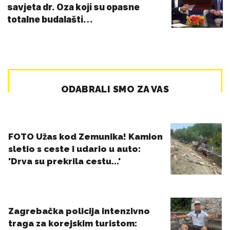
savjeta dr. Oza koji su opasne
totalne budalašti…