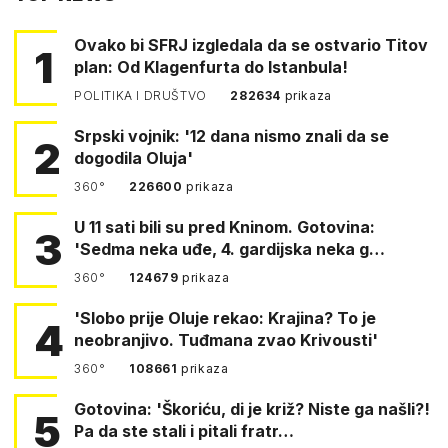
Ovako bi SFRJ izgledala da se ostvario Titov
1
plan: Od Klagenfurta do Istanbula!
POLITIKA I DRUŠTVO
282634
prikaza
Srpski vojnik: '12 dana nismo znali da se
2
dogodila Oluja'
360°
226600
prikaza
U 11 sati bili su pred Kninom. Gotovina:
3
'Sedma neka uđe, 4. gardijska neka g…
360°
124679
prikaza
'Slobo prije Oluje rekao: Krajina? To je
4
neobranjivo. Tuđmana zvao Krivousti'
360°
108661
prikaza
Gotovina: 'Škoriću, di je križ? Niste ga našli?!
5
Pa da ste stali i pitali fratr…