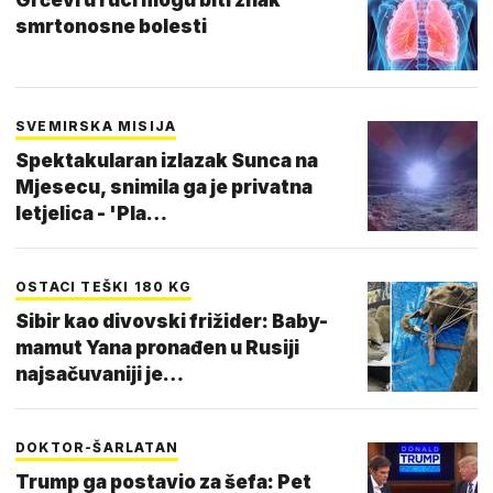
smrtonosne bolesti
SVEMIRSKA MISIJA
Spektakularan izlazak Sunca na
Mjesecu, snimila ga je privatna
letjelica - 'Pla…
OSTACI TEŠKI 180 KG
Sibir kao divovski frižider: Baby-
mamut Yana pronađen u Rusiji
najsačuvaniji je…
DOKTOR-ŠARLATAN
Trump ga postavio za šefa: Pet