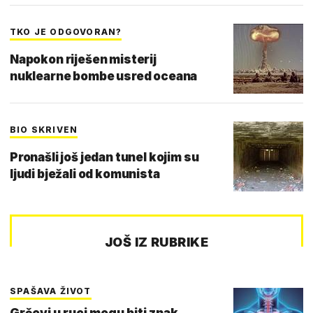
TKO JE ODGOVORAN?
Napokon riješen misterij
nuklearne bombe usred oceana
BIO SKRIVEN
Pronašli još jedan tunel kojim su
ljudi bježali od komunista
JOŠ IZ RUBRIKE
SPAŠAVA ŽIVOT
Grčevi u ruci mogu biti znak