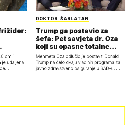
DOKTOR-ŠARLATAN
frižider:
Trump ga postavio za
šefa: Pet savjeta dr. Oza
koji su opasne totalne
budalašti…
20 cm i
Mehmeta Oza odlučio je postaviti Donald
 je udaljena
Trump na čelo dvaju vladinih programa za
 oce…
javno zdravstveno osiguranje u SAD-u, …