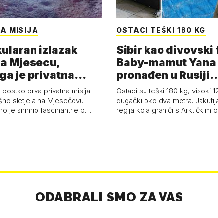
A MISIJA
OSTACI TEŠKI 180 KG
ularan izlazak
Sibir kao divovski 
a Mjesecu,
Baby-mamut Yana
ga je privatna
pronađen u Rusiji
a - 'Pla…
najsačuvaniji je…
 postao prva privatna misija
Ostaci su teški 180 kg, visoki 1
ešno sletjela na Mjesečevu
dugački oko dva metra. Jakutija
mo je snimio fascinantne p…
regija koja graniči s Arktičkim