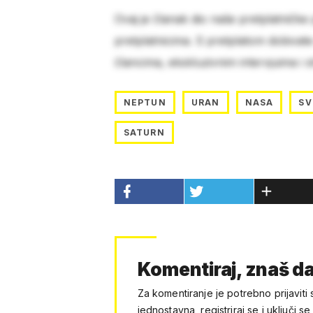
Ovaj je članak dio naše pretplatničke
pretplatnicima. S pretplatom dobivat
člancima, ekskluzivnim intervjuima i 
NEPTUN
URAN
NASA
SV
SATURN
Komentiraj, znaš da
Za komentiranje je potrebno prijaviti 
jednostavna, registriraj se i uključi se