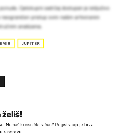
 ponude. Cjelokupni sadržaj dostupan je isključivo
e neograničen pristup svim našim arhiviranim
stručnim analizama.
EMIR
JUPITER
 želiš!
se. Nemaš korisnički račun? Registracija je brza i
 u raspravu.