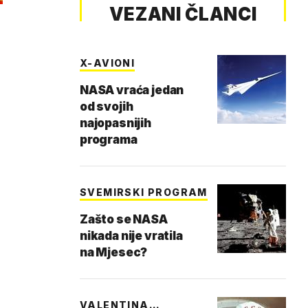
VEZANI ČLANCI
X-AVIONI
NASA vraća jedan
od svojih
najopasnijih
programa
SVEMIRSKI PROGRAM
Zašto se NASA
nikada nije vratila
na Mjesec?
VALENTINA