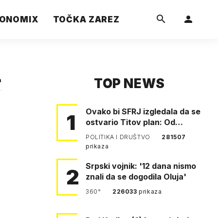
ONOMIX
TOČKA ZAREZ
TOP NEWS
a
Ovako bi SFRJ izgledala da se
1
ostvario Titov plan: Od
Klagenfurta do Istanbula!
POLITIKA I DRUŠTVO
281507
prikaza
Srpski vojnik: '12 dana nismo
2
znali da se dogodila Oluja'
360°
226033
prikaza