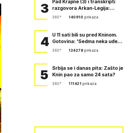
Pad Krajine (3) i transkripti
3
razgovora Arkan-Legija:
'Čujem, prelazite ustašam…
360°
140910
prikaza
U 11 sati bili su pred Kninom.
4
Gotovina: 'Sedma neka uđe,
4. gardijska neka g…
360°
124278
prikaza
Srbija se i danas pita: Zašto je
5
Knin pao za samo 24 sata?
360°
111421
prikaza