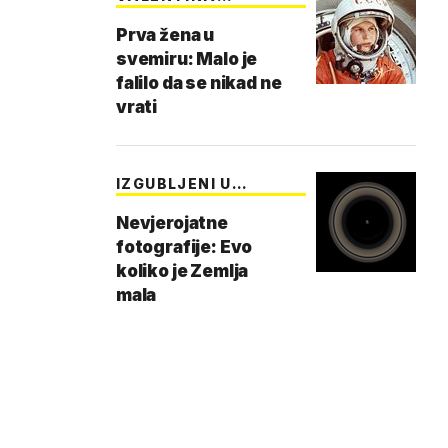
TEREŠKOVA
Prva žena u
svemiru: Malo je
falilo da se nikad ne
vrati
IZGUBLJENI U
SVEMIRU
Nevjerojatne
fotografije: Evo
koliko je Zemlja
mala