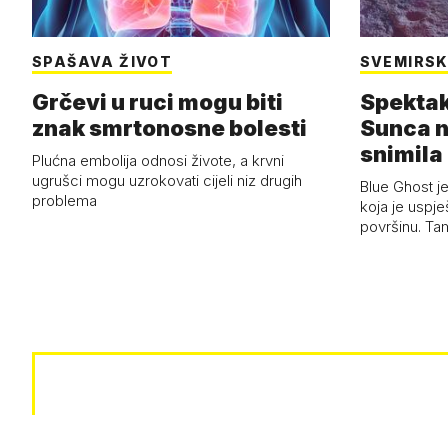
SPAŠAVA ŽIVOT
SVEMIRSK
Grčevi u ruci mogu biti
Spektak
znak smrtonosne bolesti
Sunca n
snimila 
Plućna embolija odnosi živote, a krvni
letjelic
ugrušci mogu uzrokovati cijeli niz drugih
Blue Ghost je
problema
koja je uspj
površinu. Ta