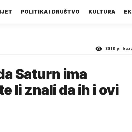
IJET
POLITIKA I DRUŠTVO
KULTURA
EK
3818
prikaz
da Saturn ima
 li znali da ih i ovi