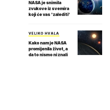
NASA je snimila
zvukove iz svemira
koji će vas 'zalediti'
VELIKO HVALA
Kako nam je NASA
promijenila život, a
da to nismo ni znali