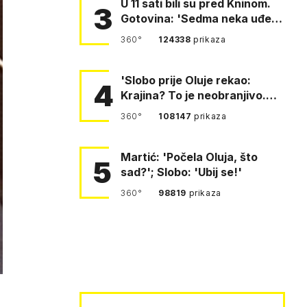
U 11 sati bili su pred Kninom.
3
Gotovina: 'Sedma neka uđe,
4. gardijska neka g…
360°
124338
prikaza
'Slobo prije Oluje rekao:
4
Krajina? To je neobranjivo.
Tuđmana zvao Krivousti'
360°
108147
prikaza
Martić: 'Počela Oluja, što
5
sad?'; Slobo: 'Ubij se!'
360°
98819
prikaza