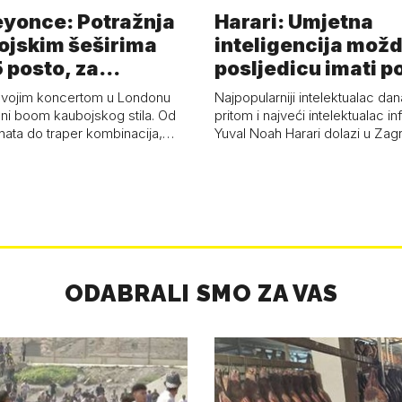
eyonce: Potražnja
Harari: Umjetna
ojskim šeširima
inteligencija možd
 posto, za
posljedicu imati p
a 53 p…
kolaps čovje…
svojim koncertom u Londonu
Najpopularniji intelektualac dan
ni boom kaubojskog stila. Od
pritom i najveći intelektualac i
anata do traper kombinacija,…
Yuval Noah Harari dolazi u Za