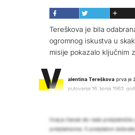
Tereškova je bila odabran
ogromnog iskustva u skak
misije pokazalo ključnim 
V
alentina Tereškova
prva je ž
putovanja 16. lipnja 1963. godi
Ovaj je članak dio naše pretplatničke
pretplatnicima. S pretplatom dobivat