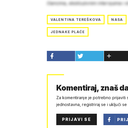
člancima, ekskluzivnim intervjuima i 
VALENTINA TEREŠKOVA
NASA
JEDNAKE PLAĆE
Komentiraj, znaš da
Za komentiranje je potrebno prijaviti 
jednostavna, registriraj se i uključi se
PRIJAVI SE
PRI