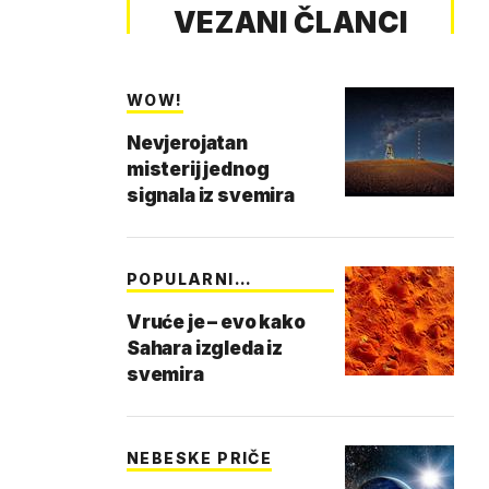
VEZANI ČLANCI
WOW!
Nevjerojatan
misterij jednog
signala iz svemira
POPULARNI
ASTRONAUT
Vruće je – evo kako
Sahara izgleda iz
svemira
NEBESKE PRIČE