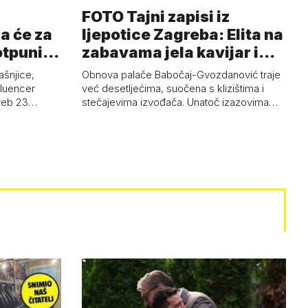
FOTO Tajni zapisi iz
a će za
ljepotice Zagreba: Elita na
otpuni
zabavama jela kavijar i
pud…
ašnjice,
Obnova palače Babočaj-Gvozdanović traje
nfluencer
već desetljećima, suočena s klizištima i
greb 23…
stečajevima izvođača. Unatoč izazovima…