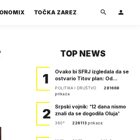
ONOMIX
TOČKA ZAREZ
TOP NEWS
a
Ovako bi SFRJ izgledala da se
1
ostvario Titov plan: Od
Klagenfurta do Istanbula!
POLITIKA I DRUŠTVO
281668
prikaza
Srpski vojnik: '12 dana nismo
2
znali da se dogodila Oluja'
360°
226113
prikaza