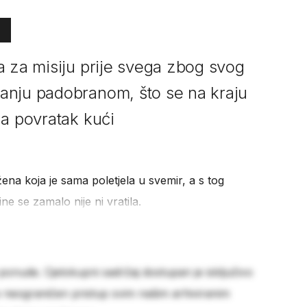
a za misiju prije svega zbog svog
anju padobranom, što se na kraju
za povratak kući
ena koja je sama poletjela u svemir, a s tog
ne se zamalo nije ni vratila.
 ponude. Cjelokupni sadržaj dostupan je isključivo
e neograničen pristup svim našim arhiviranim