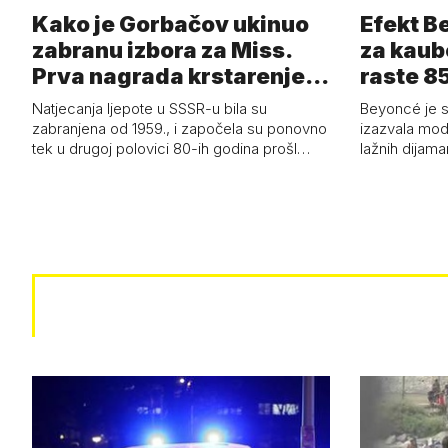
Kako je Gorbačov ukinuo
Efekt B
zabranu izbora za Miss.
za kaub
Prva nagrada krstarenje
raste 85
Jadran…
čizmam
Natjecanja ljepote u SSSR-u bila su
Beyoncé je 
zabranjena od 1959., i započela su ponovno
izazvala mod
tek u drugoj polovici 80-ih godina prošl…
lažnih dijam