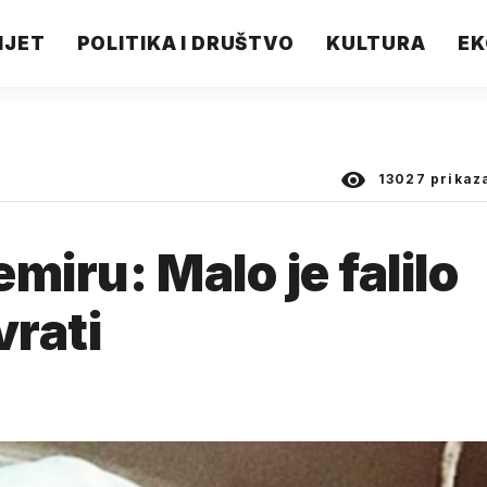
IJET
POLITIKA I DRUŠTVO
KULTURA
EK
13027
prikaz
miru: Malo je falilo
vrati