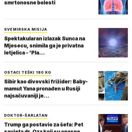
smrtonosne bolesti
SVEMIRSKA MISIJA
Spektakularan izlazak Sunca na
Mjesecu, snimila ga je privatna
letjelica - 'Pla…
OSTACI TEŠKI 180 KG
Sibir kao divovski frižider: Baby-
mamut Yana pronađen u Rusiji
najsačuvaniji je…
DOKTOR-ŠARLATAN
Trump ga postavio za šefa: Pet
savjeta dr. Oza koji su opasne