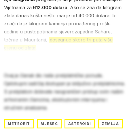
Vijetnama za
612.000 dolara
. Ako se zna da kilogram
zlata danas košta nešto manje od 40.000 dolara, to
znači da je kilogram kamenja pronađenog prošle
godine u pustopoljinama sjeverozapadne Sahare,
točnije u Mauritaniji,
dosegnuo skoro tri puta višu
cijenu od zlata
.
Ovaj je članak dio naše pretplatničke ponude.
Cjelokupni sadržaj dostupan je isključivo pretplatnicima.
S pretplatom dobivate neograničen pristup svim našim
arhiviranim člancima, ekskluzivnim intervjuima i
stručnim analizama.
METEORIT
MJESEC
ASTEROIDI
ZEMLJA