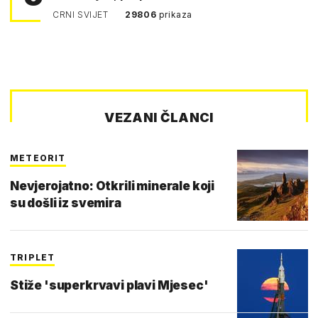
Pejin
CRNI SVIJET
29806
prikaza
VEZANI ČLANCI
METEORIT
Nevjerojatno: Otkrili minerale koji
su došli iz svemira
TRIPLET
Stiže 'superkrvavi plavi Mjesec'