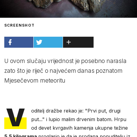
SCREENSHOT
U ovom slučaju vrijednost je posebno narasla
zato što je riječ o najvećem danas poznatom
Mjesečevom meteoritu
V
oditelj dražbe rekao je: "Prvi put, drugi
put..." i lupio malim drvenim batom. Hrpu
od devet kvrgavih kamenja ukupne težine
5,5 kilograma
proglasio je da je prodana ponuditelju iz