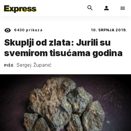
6430
prikaza
10. SRPNJA 2019.
Skuplji od zlata: Jurili su
svemirom tisućama godina
Sergej Županić
PIŠE