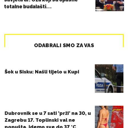
totalne budalašti…