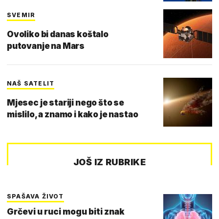
SVEMIR
Ovoliko bi danas koštalo
putovanje na Mars
NAŠ SATELIT
Mjesec je stariji nego što se
mislilo, a znamo i kako je nastao
JOŠ IZ RUBRIKE
SPAŠAVA ŽIVOT
Grčevi u ruci mogu biti znak