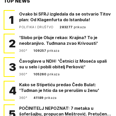
TOP NEWS
FACEBOOKA
Ovako bi SFRJ izgledala da se ostvario Titov
1
plan: Od Klagenfurta do Istanbula!
POLITIKA I DRUŠTVO
283277
prikaza
'Slobo prije Oluje rekao: Krajina? To je
2
neobranjivo. Tuđmana zvao Krivousti'
360°
109257
prikaza
Čavoglave u NDH: 'Četnici iz Moseća upali
3
su u selo i pobili obitelj Perković'
360°
105260
prikaza
Kako se Stipetiću predao Čedo Bulat:
4
'Tuđman je htio da se prerušim u ženu'
360°
41189
prikaza
POČINITELJ NEPOZNAT: 7 metaka u
5
šoferšajbu, propucan Meštrović. Pretučen