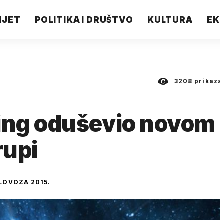
IJET
POLITIKA I DRUŠTVO
KULTURA
EK
3208
prikaz
ing oduševio novom
rupi
OLOVOZA 2015.