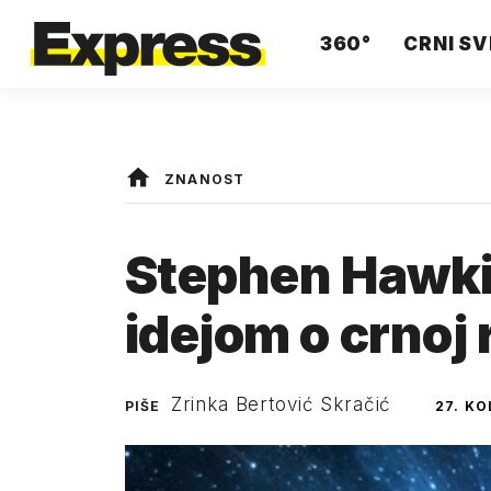
360°
CRNI SV
ZNANOST
Stephen Hawk
idejom o crnoj 
Zrinka Bertović Skračić
PIŠE
27. K