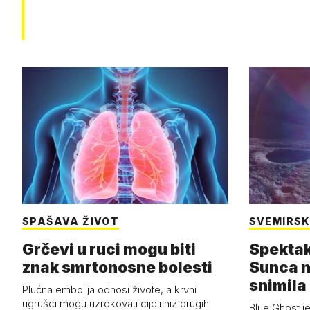
SPAŠAVA ŽIVOT
SVEMIRSK
Grčevi u ruci mogu biti
Spektak
znak smrtonosne bolesti
Sunca n
snimila 
Plućna embolija odnosi živote, a krvni
letjelic
ugrušci mogu uzrokovati cijeli niz drugih
Blue Ghost je