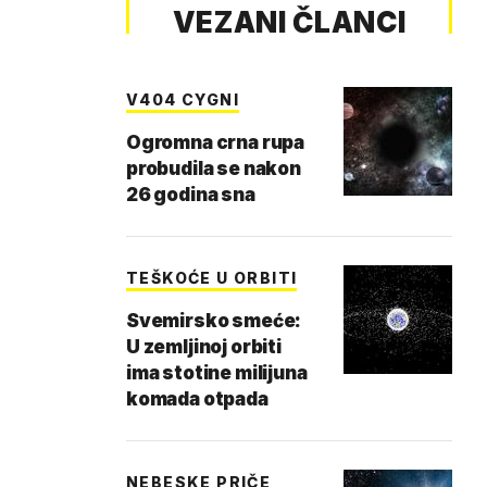
VEZANI ČLANCI
V404 CYGNI
Ogromna crna rupa
probudila se nakon
26 godina sna
TEŠKOĆE U ORBITI
Svemirsko smeće:
U zemljinoj orbiti
ima stotine milijuna
komada otpada
NEBESKE PRIČE