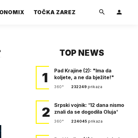
ONOMIX
TOČKA ZAREZ
TOP NEWS
a
Pad Krajine (2): "Ima da
1
koljete, a ne da bježite!"
360°
232249
prikaza
Srpski vojnik: '12 dana nismo
2
znali da se dogodila Oluja'
360°
224045
prikaza