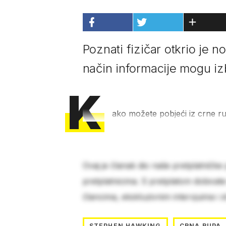
Poznati fizičar otkrio je n
način informacije mogu iz
K
ako možete pobjeći iz crne 
Ovaj je članak dio naše pretplatničke
pretplatnicima. S pretplatom dobivat
člancima, ekskluzivnim intervjuima i 
STEPHEN HAWKING
CRNA RUPA