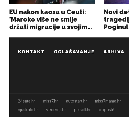
KONTAKT
OGLAŠAVANJE
ARHIVA
24sata.hr
miss7.hr
autostart.hr
miss7mama.hr
njuskalo.hr
vecernji.hr
pixsell.hr
popusti!