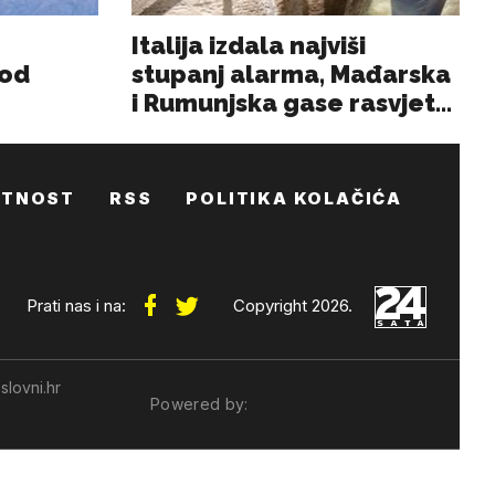
ATNOST
RSS
POLITIKA KOLAČIĆA
Prati nas i na:
Copyright 2026.
slovni.hr
Powered by: