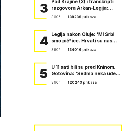
Pad Krajine (3) i transkripti
3
razgovora Arkan-Legija:
'Čujem, prelazite ustašam…
360°
139239
prikaza
Legija nakon Oluje: 'Mi Srbi
4
smo pič*ice. Hrvati su nas
pomeli!'
360°
134016
prikaza
U 11 sati bili su pred Kninom.
5
Gotovina: 'Sedma neka uđe,
4. gardijska neka g…
360°
120243
prikaza