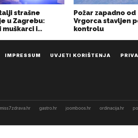
IMPRESSUM
UVJETI KORIŠTENJA
PRIV
miss7zdrava.hr
gastro.hr
joomboos.hr
ordinacija.hr
po