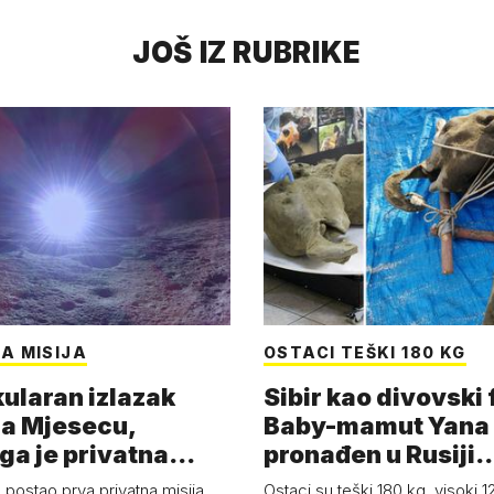
JOŠ IZ RUBRIKE
A MISIJA
OSTACI TEŠKI 180 KG
ularan izlazak
Sibir kao divovski 
a Mjesecu,
Baby-mamut Yana
ga je privatna
pronađen u Rusiji
a - 'Pla…
najsačuvaniji je…
 postao prva privatna misija
Ostaci su teški 180 kg, visoki 1