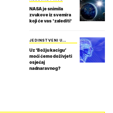
NASA je snimila
zvukove iz svemira
koji će vas 'zalediti'
JEDINSTVENI U
SVEMI…
Uz ‘Božju kacigu’
moći ćemo doživjeti
osjećaj
nadnaravnog?