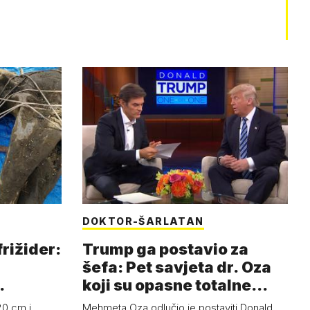
DOKTOR-ŠARLATAN
frižider:
Trump ga postavio za
šefa: Pet savjeta dr. Oza
koji su opasne totalne
budalašti…
20 cm i
Mehmeta Oza odlučio je postaviti Donald