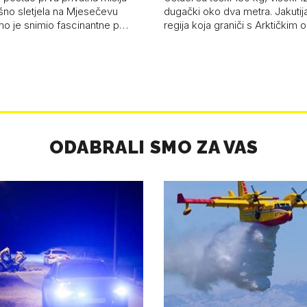
ešno sletjela na Mjesečevu
dugački oko dva metra. Jakutija
mo je snimio fascinantne p…
regija koja graniči s Arktičkim