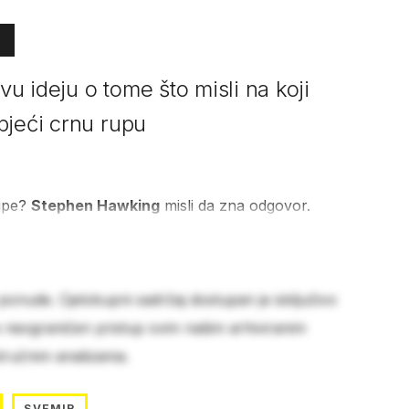
ovu ideju o tome što misli na koji
bjeći crnu rupu
rupe?
Stephen Hawking
misli da zna odgovor.
 ponude. Cjelokupni sadržaj dostupan je isključivo
e neograničen pristup svim našim arhiviranim
stručnim analizama.
SVEMIR