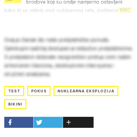
brodove koji su ondje namjerno ostavljeni
kako bi se vidjela moć nuklearnog rata, podsjeća
BBC.
Ovaj je članak dio naše pretplatničke ponude.
Cjelokupni sadržaj dostupan je isključivo pretplatnicima.
S pretplatom dobivate neograničen pristup svim našim
arhiviranim člancima, ekskluzivnim intervjuima i
stručnim analizama.
TEST
POKUS
NUKLEARNA EKSPLOZIJA
BIKINI