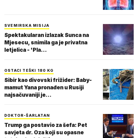
SVEMIRSKA MISIJA
Spektakularan izlazak Sunca na
Mjesecu, snimila ga je privatna
letjelica - 'Pla…
OSTACI TEŠKI 180 KG
Sibir kao divovski frižider: Baby-
mamut Yana pronađen u Rusiji
najsačuvaniji je…
DOKTOR-ŠARLATAN
Trump ga postavio za šefa: Pet
savjeta dr. Oza koji su opasne