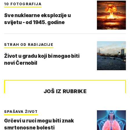
10 FOTOGRAFIJA
Sve nuklearne eksplozije u
svijetu - od 1945. godine
STRAH OD RADIJACIJE
Život u gradu koji bi mogao biti
novi Černobil
JOŠ IZ RUBRIKE
SPAŠAVA ŽIVOT
Grčevi u ruci mogu biti znak
smrtonosne bolesti