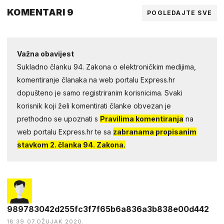
KOMENTARI 9
POGLEDAJTE SVE
Važna obavijest
Sukladno članku 94. Zakona o elektroničkim medijima,
komentiranje članaka na web portalu Express.hr
dopušteno je samo registriranim korisnicima. Svaki
korisnik koji želi komentirati članke obvezan je
prethodno se upoznati s
Pravilima komentiranja
na
web portalu Express.hr te sa
zabranama propisanim
stavkom 2. članka 94. Zakona.
989783042d255fc3f7f65b6a836a3b838e00d442
18:39 07.OŽUJAK 2020.