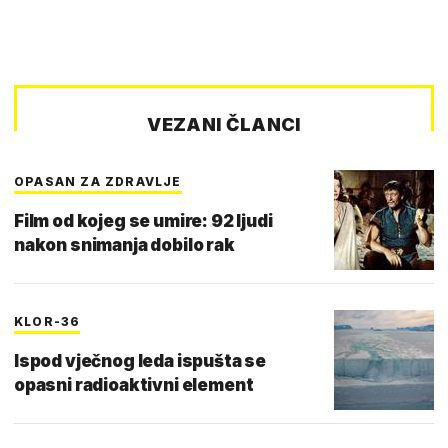
VEZANI ČLANCI
OPASAN ZA ZDRAVLJE
Film od kojeg se umire: 92 ljudi
nakon snimanja dobilo rak
KLOR-36
Ispod vječnog leda ispušta se
opasni radioaktivni element