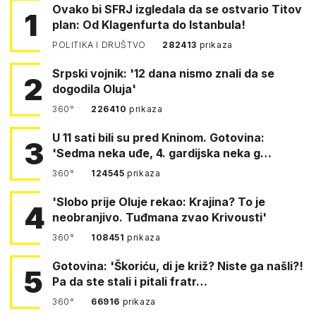
Ovako bi SFRJ izgledala da se ostvario Titov
1
plan: Od Klagenfurta do Istanbula!
POLITIKA I DRUŠTVO
282413
prikaza
Srpski vojnik: '12 dana nismo znali da se
2
dogodila Oluja'
360°
226410
prikaza
U 11 sati bili su pred Kninom. Gotovina:
3
'Sedma neka uđe, 4. gardijska neka g…
360°
124545
prikaza
'Slobo prije Oluje rekao: Krajina? To je
4
neobranjivo. Tuđmana zvao Krivousti'
360°
108451
prikaza
Gotovina: 'Škoriću, di je križ? Niste ga našli?!
5
Pa da ste stali i pitali fratr…
360°
66916
prikaza