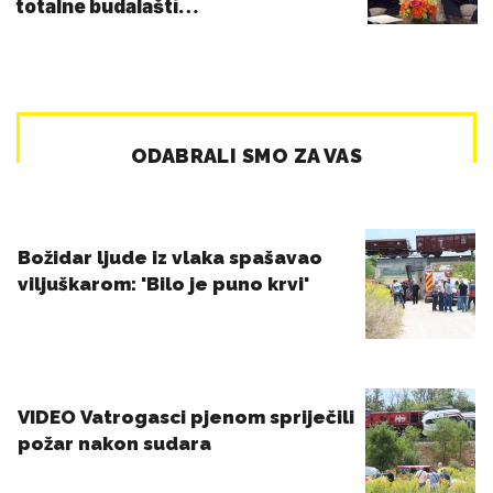
totalne budalašti…