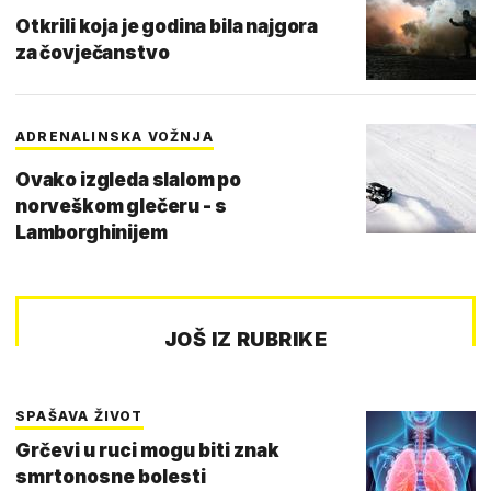
Otkrili koja je godina bila najgora
za čovječanstvo
ADRENALINSKA VOŽNJA
Ovako izgleda slalom po
norveškom glečeru - s
Lamborghinijem
JOŠ IZ RUBRIKE
SPAŠAVA ŽIVOT
Grčevi u ruci mogu biti znak
smrtonosne bolesti