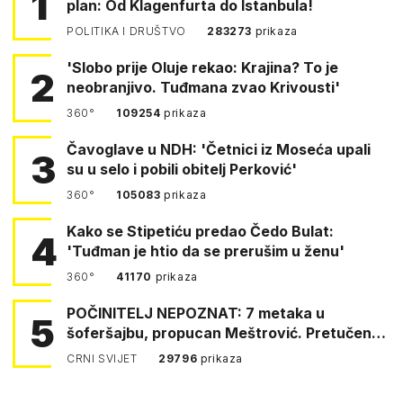
1
plan: Od Klagenfurta do Istanbula!
POLITIKA I DRUŠTVO
283273
prikaza
'Slobo prije Oluje rekao: Krajina? To je
2
neobranjivo. Tuđmana zvao Krivousti'
360°
109254
prikaza
Čavoglave u NDH: 'Četnici iz Moseća upali
3
su u selo i pobili obitelj Perković'
360°
105083
prikaza
Kako se Stipetiću predao Čedo Bulat:
4
'Tuđman je htio da se prerušim u ženu'
360°
41170
prikaza
POČINITELJ NEPOZNAT: 7 metaka u
5
šoferšajbu, propucan Meštrović. Pretučen
Pejin
CRNI SVIJET
29796
prikaza