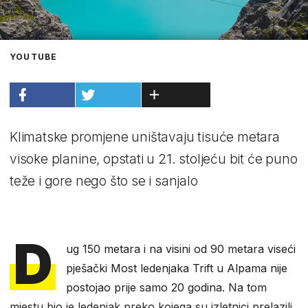
YOUTUBE
Klimatske promjene uništavaju tisuće metara
visoke planine, opstati u 21. stoljeću bit će puno
teže i gore nego što se i sanjalo
D
ug 150 metara i na visini od 90 metara viseći
pješački Most ledenjaka Trift u Alpama nije
postojao prije samo 20 godina. Na tom
mjestu bio je ledenjak preko kojega su izletnici prelazili