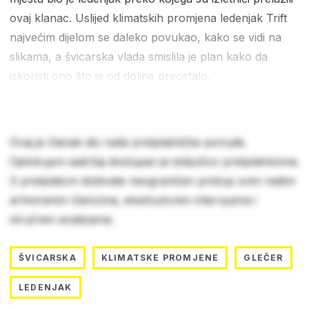
ovaj klanac. Uslijed klimatskih promjena ledenjak Trift
najvećim dijelom se daleko povukao, kako se vidi na
slikama, a švicarska vlada smislila je plan kako da
iskoristi ono što je od doline preostalo.
Ovaj je članak dio naše pretplatničke ponude.
Cjelokupni sadržaj dostupan je isključivo pretplatnicima.
S pretplatom dobivate neograničen pristup svim našim
arhiviranim člancima, ekskluzivnim intervjuima i
stručnim analizama.
ŠVICARSKA
KLIMATSKE PROMJENE
GLEČER
LEDENJAK