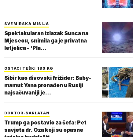
SVEMIRSKA MISIJA
Spektakularan izlazak Sunca na
Mjesecu, snimila ga je privatna
letjelica - 'Pla…
OSTACI TEŠKI 180 KG
Sibir kao divovski frižider: Baby-
mamut Yana pronađen u Rusiji
najsačuvaniji je…
DOKTOR-ŠARLATAN
Trump ga postavio za šefa: Pet
savjeta dr. Oza koji su opasne