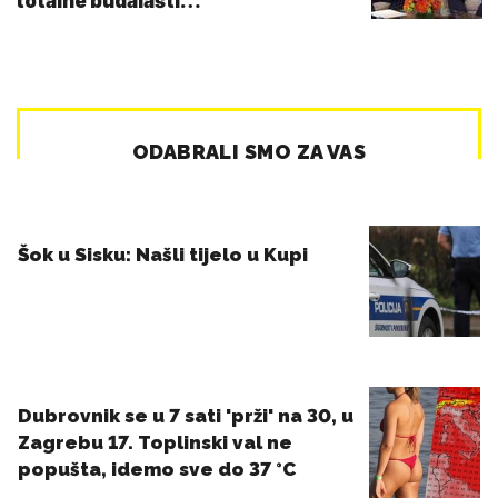
totalne budalašti…