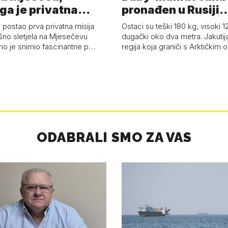
ga je privatna
pronađen u Rusiji
a - 'Pla…
najsačuvaniji je…
 postao prva privatna misija
Ostaci su teški 180 kg, visoki 1
ešno sletjela na Mjesečevu
dugački oko dva metra. Jakutija
mo je snimio fascinantne p…
regija koja graniči s Arktičkim