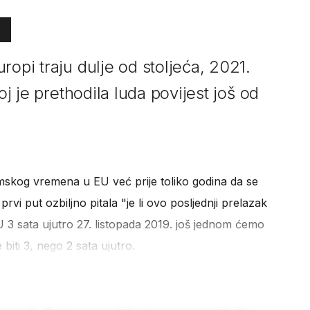
ropi traju dulje od stoljeća, 2021.
oj je prethodila luda povijest još od
imskog vremena u EU već prije toliko godina da se
vi put ozbiljno pitala "je li ovo posljednji prelazak
 U 3 sata ujutro 27. listopada 2019. još jednom ćemo
biti 3, nego 2 sata ujutro.