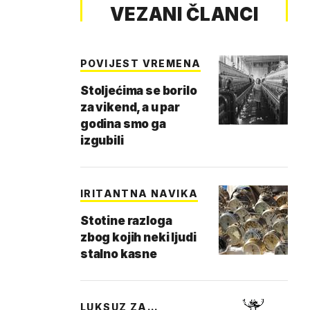
VEZANI ČLANCI
POVIJEST VREMENA
Stoljećima se borilo
za vikend, a u par
godina smo ga
izgubili
IRITANTNA NAVIKA
Stotine razloga
zbog kojih neki ljudi
stalno kasne
LUKSUZ ZA