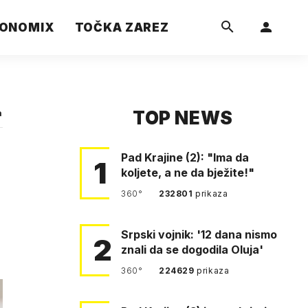
ONOMIX
TOČKA ZAREZ
TOP NEWS
a
Pad Krajine (2): "Ima da
1
koljete, a ne da bježite!"
360°
232801
prikaza
Srpski vojnik: '12 dana nismo
2
znali da se dogodila Oluja'
360°
224629
prikaza