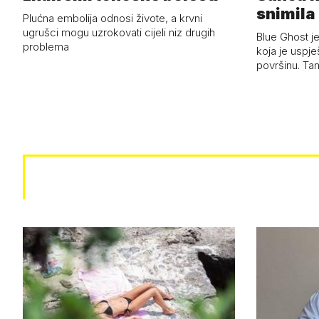
snimila 
Plućna embolija odnosi živote, a krvni
letjelic
ugrušci mogu uzrokovati cijeli niz drugih
Blue Ghost je
problema
koja je uspj
površinu. Ta