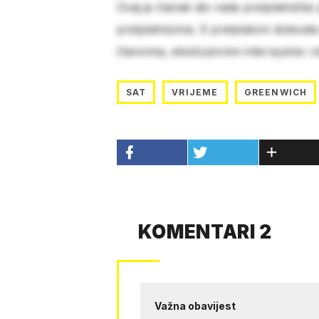
Ovaj je članak dio naše pretplatničke
pretplatnicima. S pretplatom dobivat
člancima, ekskluzivnim intervjuima i 
SAT
VRIJEME
GREENWICH
KOMENTARI 2
Važna obavijest