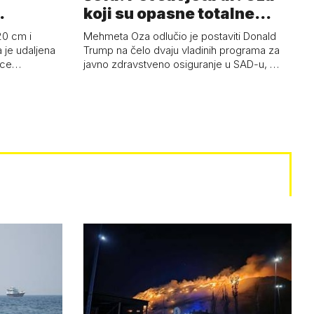
koji su opasne totalne
budalašti…
20 cm i
Mehmeta Oza odlučio je postaviti Donald
 je udaljena
Trump na čelo dvaju vladinih programa za
 oce…
javno zdravstveno osiguranje u SAD-u, …