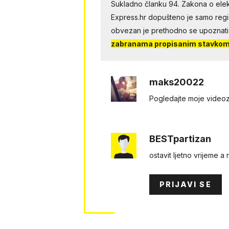
Sukladno članku 94. Zakona o elek
Express.hr dopušteno je samo regist
obvezan je prethodno se upoznati
zabranama propisanim stavkom 
maks20022
Pogledаjtе mоjе videоzapis
BESTpartizan
ostavit ljetno vrijeme a
PRIJAVI SE