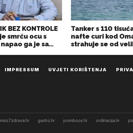
IMPRESSUM
UVJETI KORIŠTENJA
PRIV
miss7zdrava.hr
gastro.hr
joomboos.hr
ordinacija.hr
po