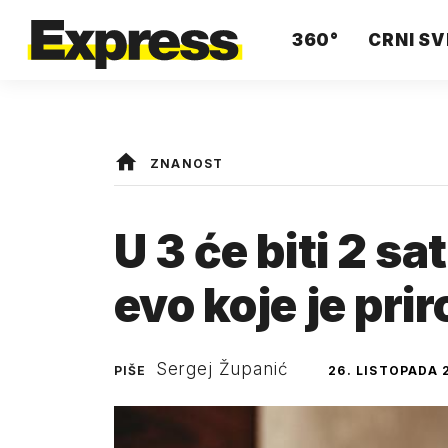
360°
CRNI SV
ZNANOST
U 3 će biti 2 sa
evo koje je prir
Sergej Županić
PIŠE
26. LISTOPADA 