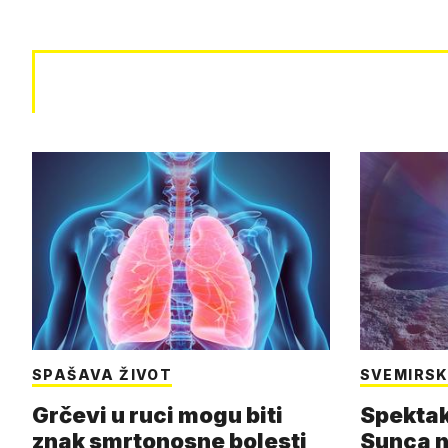
SPAŠAVA ŽIVOT
SVEMIRSK
Grčevi u ruci mogu biti
Spektak
znak smrtonosne bolesti
Sunca n