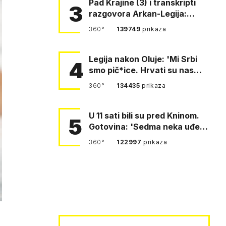
Pad Krajine (3) i transkripti
3
razgovora Arkan-Legija:
'Čujem, prelazite ustašam…
360°
139749
prikaza
Legija nakon Oluje: 'Mi Srbi
4
smo pič*ice. Hrvati su nas
pomeli!'
360°
134435
prikaza
U 11 sati bili su pred Kninom.
5
Gotovina: 'Sedma neka uđe,
4. gardijska neka g…
360°
122997
prikaza