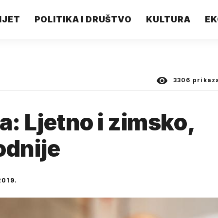
IJET
POLITIKA I DRUŠTVO
KULTURA
EK
3306
prikaz
ta: Ljetno i zimsko,
odnije
2019.