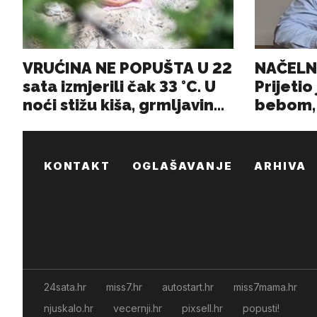
KONTAKT
OGLAŠAVANJE
ARHIVA
24sata.hr
miss7.hr
autostart.hr
miss7mama.hr
njuskalo.hr
vecernji.hr
pixsell.hr
popusti!