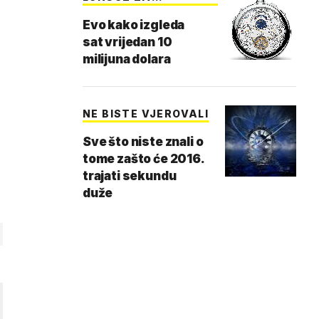
PROBRANE
Evo kako izgleda
sat vrijedan 10
milijuna dolara
NE BISTE VJEROVALI
Sve što niste znali o
tome zašto će 2016.
trajati sekundu
duže