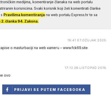
troničkim medijima, komentiranje članaka na web portalu
riranim korisnicima. Svaki korisnik koji želi komentirati članke
 s
Pravilima komentiranja
na web portalu Express.hr te sa
2. članka 94. Zakona.
19:41 07.OŽUJAK 2020.
е о mastuгbaсiji na web каmегu – w︆︆w︆︆w︆︆.︆︆f︆︆ck69︆︆.︆︆site
17:12 28.LISTOPAD 2019.
 ne ovo
PRIJAVI SE
PUTEM FACEBOOKA