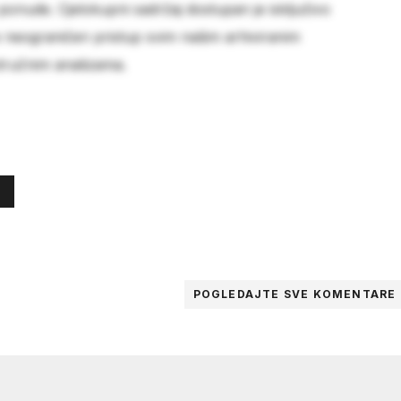
 ponude. Cjelokupni sadržaj dostupan je isključivo
e neograničen pristup svim našim arhiviranim
stručnim analizama.
POGLEDAJTE SVE
KOMENTARE