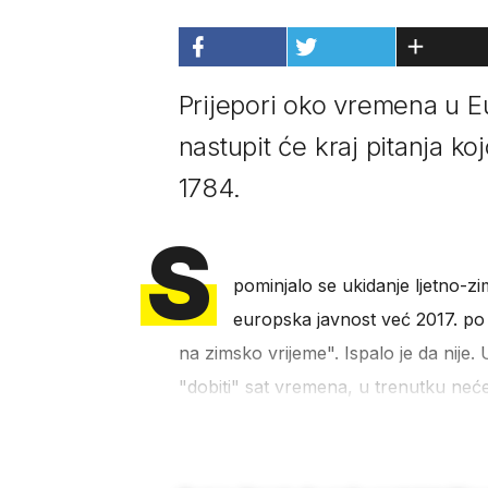
Prijepori oko vremena u Eu
nastupit će kraj pitanja koj
1784.
S
pominjalo se ukidanje ljetno-z
europska javnost već 2017. po pr
na zimsko vrijeme". Ispalo je da nije.
"dobiti" sat vremena, u trenutku neće 