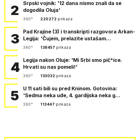
Srpski vojnik: '12 dana nismo znali da se
2
dogodila Oluja'
360°
220272
prikaza
Pad Krajine (3) i transkripti razgovora Arkan-
3
Legija: 'Čujem, prelazite ustašam…
360°
138457
prikaza
Legija nakon Oluje: 'Mi Srbi smo pič*ice.
4
Hrvati su nas pomeli!'
360°
133032
prikaza
U 11 sati bili su pred Kninom. Gotovina:
5
'Sedma neka uđe, 4. gardijska neka g…
360°
113447
prikaza