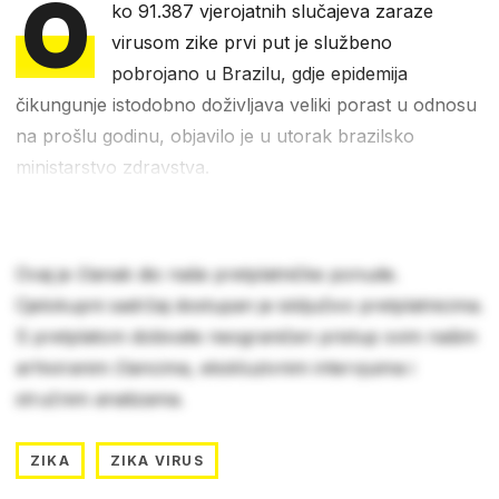
O
ko 91.387 vjerojatnih slučajeva zaraze
virusom zike prvi put je službeno
pobrojano u Brazilu, gdje epidemija
čikungunje istodobno doživljava veliki porast u odnosu
na prošlu godinu, objavilo je u utorak brazilsko
ministarstvo zdravstva.
Ovaj je članak dio naše pretplatničke ponude.
Cjelokupni sadržaj dostupan je isključivo pretplatnicima.
S pretplatom dobivate neograničen pristup svim našim
arhiviranim člancima, ekskluzivnim intervjuima i
stručnim analizama.
ZIKA
ZIKA VIRUS