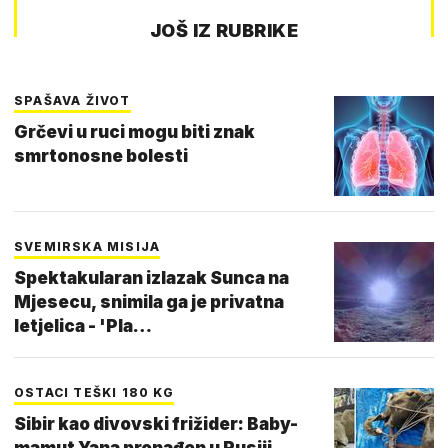
JOŠ IZ RUBRIKE
SPAŠAVA ŽIVOT
Grčevi u ruci mogu biti znak
smrtonosne bolesti
SVEMIRSKA MISIJA
Spektakularan izlazak Sunca na
Mjesecu, snimila ga je privatna
letjelica - 'Pla…
OSTACI TEŠKI 180 KG
Sibir kao divovski frižider: Baby-
mamut Yana pronađen u Rusiji