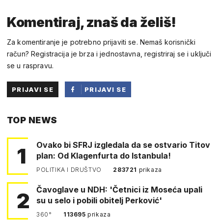
Komentiraj, znaš da želiš!
Za komentiranje je potrebno prijaviti se. Nemaš korisnički
račun? Registracija je brza i jednostavna, registriraj se i uključi
se u raspravu.
PRIJAVI SE
PRIJAVI SE
PUTEM
TOP NEWS
FACEBOOKA
Ovako bi SFRJ izgledala da se ostvario Titov
1
plan: Od Klagenfurta do Istanbula!
POLITIKA I DRUŠTVO
283721
prikaza
Čavoglave u NDH: 'Četnici iz Moseća upali
2
su u selo i pobili obitelj Perković'
360°
113695
prikaza