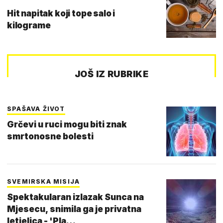
Hit napitak koji tope salo i
kilograme
JOŠ IZ RUBRIKE
SPAŠAVA ŽIVOT
Grčevi u ruci mogu biti znak
smrtonosne bolesti
SVEMIRSKA MISIJA
Spektakularan izlazak Sunca na
Mjesecu, snimila ga je privatna
letjelica - 'Pla…