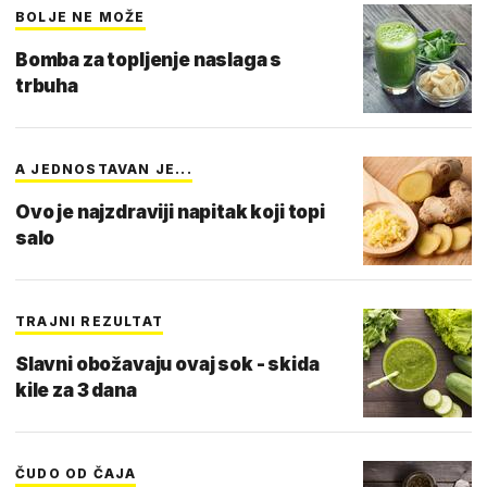
BOLJE NE MOŽE
Bomba za topljenje naslaga s
trbuha
A JEDNOSTAVAN JE...
Ovo je najzdraviji napitak koji topi
salo
TRAJNI REZULTAT
Slavni obožavaju ovaj sok - skida
kile za 3 dana
ČUDO OD ČAJA