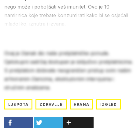
nego može i poboljšati vaš imunitet. Ovo je 10
namirnica koje trebate konzumirati kako bi se osjećali
mladoliko, iznutra i izvana.
Ovaj je članak dio naše pretplatničke ponude.
Cjelokupni sadržaj dostupan je isključivo pretplatnicima.
S pretplatom dobivate neograničen pristup svim našim
arhiviranim člancima, ekskluzivnim intervjuima i
stručnim analizama.
LJEPOTA
ZDRAVLJE
HRANA
IZGLED