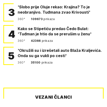
'Slobo prije Oluje rekao: Krajina? To je
3
neobranjivo. Tuđmana zvao Krivousti'
360°
109673
prikaza
Kako se Stipetiću predao Čedo Bulat:
4
'Tuđman je htio da se prerušim u ženu'
360°
42366
prikaza
'Okružili su i izrešetali auto Blaža Kraljevića.
5
Onda su ga vukli po cesti'
360°
35100
prikaza
VEZANI ČLANCI