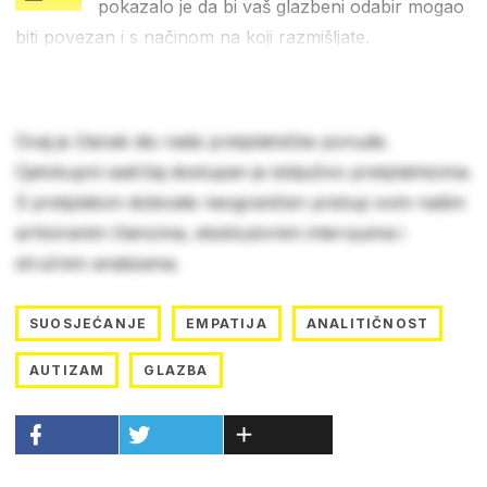
pokazalo je da bi vaš glazbeni odabir mogao
biti povezan i s načinom na koji razmišljate.
Ovaj je članak dio naše pretplatničke ponude.
Cjelokupni sadržaj dostupan je isključivo pretplatnicima.
S pretplatom dobivate neograničen pristup svim našim
arhiviranim člancima, ekskluzivnim intervjuima i
stručnim analizama.
SUOSJEĆANJE
EMPATIJA
ANALITIČNOST
AUTIZAM
GLAZBA