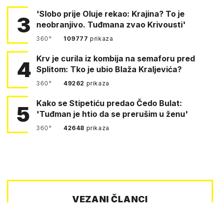
'Slobo prije Oluje rekao: Krajina? To je
3
neobranjivo. Tuđmana zvao Krivousti'
360°
109777
prikaza
Krv je curila iz kombija na semaforu pred
4
Splitom: Tko je ubio Blaža Kraljevića?
360°
49262
prikaza
Kako se Stipetiću predao Čedo Bulat:
5
'Tuđman je htio da se prerušim u ženu'
360°
42648
prikaza
VEZANI ČLANCI