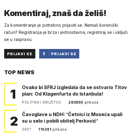
Komentiraj, znaš da želiš!
Za komentiranje je potrebno prijaviti se. Nemaš korisnički
račun? Registracija je brza i jednostavna, registriraj se i uključi
se u raspravu.
PRIJAVI SE
PRIJAVI SE
PUTEM
TOP NEWS
FACEBOOKA
Ovako bi SFRJ izgledala da se ostvario Titov
1
plan: Od Klagenfurta do Istanbula!
POLITIKA I DRUŠTVO
283850
prikaza
Čavoglave u NDH: 'Četnici iz Moseća upali
2
su u selo i pobili obitelj Perković'
360°
115261
prikaza