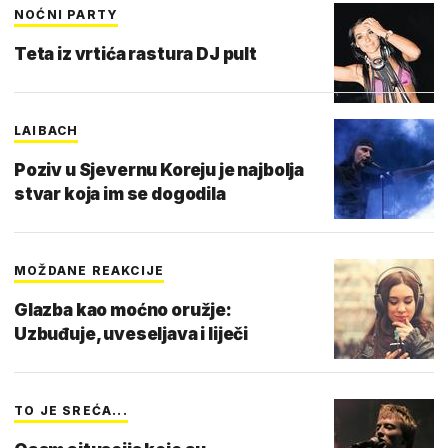
NOĆNI PARTY
Teta iz vrtića rastura DJ pult
LAIBACH
Poziv u Sjevernu Koreju je najbolja
stvar koja im se dogodila
MOŽDANE REAKCIJE
Glazba kao moćno oružje:
Uzbuđuje, uveseljava i liječi
TO JE SREĆA...