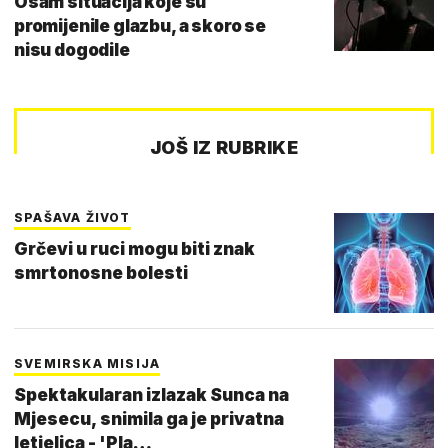
Osam situacija koje su
promijenile glazbu, a skoro se
nisu dogodile
JOŠ IZ RUBRIKE
SPAŠAVA ŽIVOT
Grčevi u ruci mogu biti znak
smrtonosne bolesti
SVEMIRSKA MISIJA
Spektakularan izlazak Sunca na
Mjesecu, snimila ga je privatna
letjelica - 'Pla…