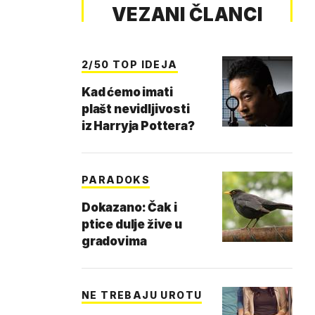
VEZANI ČLANCI
2/50 TOP IDEJA
Kad ćemo imati
plašt nevidljivosti
iz Harryja Pottera?
PARADOKS
Dokazano: Čak i
ptice dulje žive u
gradovima
NE TREBAJU UROTU