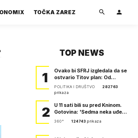
ONOMIX
TOČKA ZAREZ
TOP NEWS
a
Ovako bi SFRJ izgledala da se
1
ostvario Titov plan: Od
Klagenfurta do Istanbula!
POLITIKA I DRUŠTVO
282763
prikaza
U 11 sati bili su pred Kninom.
2
Gotovina: 'Sedma neka uđe,
4. gardijska neka g…
360°
124743
prikaza