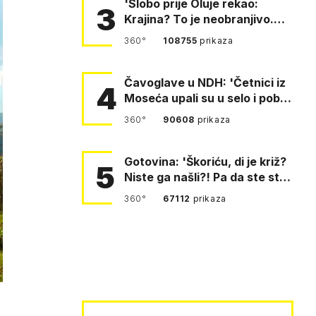
'Slobo prije Oluje rekao:
3
Krajina? To je neobranjivo.
Tuđmana zvao Krivousti'
360°
108755
prikaza
Čavoglave u NDH: 'Četnici iz
4
Moseća upali su u selo i pobili
obitelj Perković'
360°
90608
prikaza
Gotovina: 'Škoriću, di je križ?
5
Niste ga našli?! Pa da ste stali
i pitali fratr…
360°
67112
prikaza