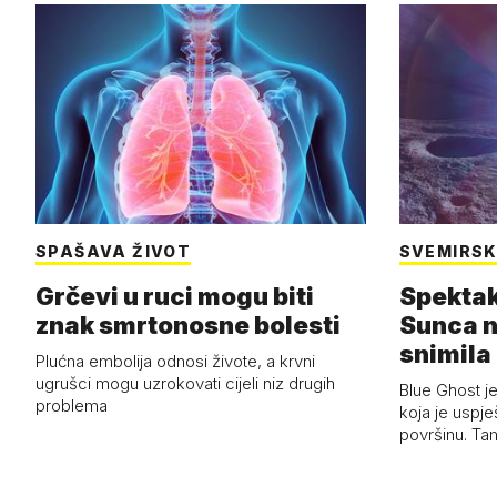
SPAŠAVA ŽIVOT
SVEMIRSK
Grčevi u ruci mogu biti
Spektak
znak smrtonosne bolesti
Sunca n
snimila 
Plućna embolija odnosi živote, a krvni
letjelic
ugrušci mogu uzrokovati cijeli niz drugih
Blue Ghost je
problema
koja je uspj
površinu. Ta