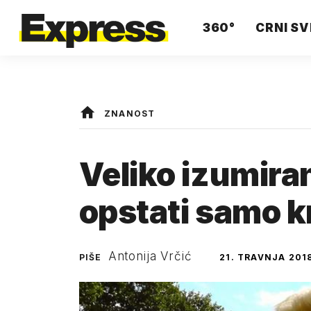
360°
CRNI SV
ZNANOST
Veliko izumira
opstati samo k
Antonija Vrčić
PIŠE
21. TRAVNJA 201