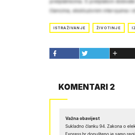
pretplatnicima. S pretplatom dobivat
člancima, ekskluzivnim intervjuima i 
ISTRAŽIVANJE
ŽIVOTINJE
I
KOMENTARI 2
Važna obavijest
Sukladno članku 94. Zakona o elek
Express.hr dopušteno je samo regist