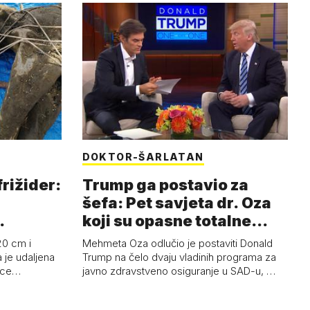
DOKTOR-ŠARLATAN
frižider:
Trump ga postavio za
šefa: Pet savjeta dr. Oza
koji su opasne totalne
budalašti…
20 cm i
Mehmeta Oza odlučio je postaviti Donald
 je udaljena
Trump na čelo dvaju vladinih programa za
 oce…
javno zdravstveno osiguranje u SAD-u, …