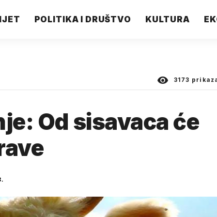
IJET
POLITIKA I DRUŠTVO
KULTURA
EK
3173
prikaz
nje: Od sisavaca će
rave
8.