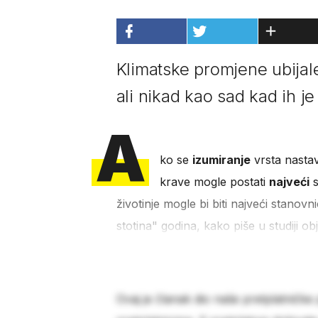
Klimatske promjene ubijale
ali nikad kao sad kad ih j
A
ko se
izumiranje
vrsta nasta
krave mogle postati
najveći
s
životinje mogle bi biti najveći stanovni
stotina" godina, kako piše u studiji o
Ovaj je članak dio naše pretplatničke