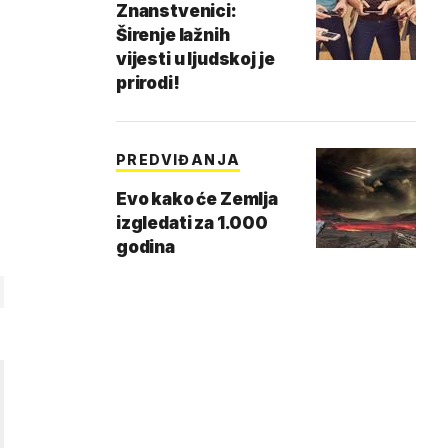
Znanstvenici:
Širenje lažnih
vijesti u ljudskoj je
prirodi!
PREDVIĐANJA
Evo kako će Zemlja
izgledati za 1.000
godina