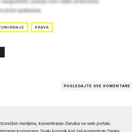
e neograničen pristup svim našim arhiviranim
stručnim analizama.
ZUMIRANJE
KRAVA
POGLEDAJTE SVE
KOMENTARE
troničkim medijima, komentiranje članaka na web portalu
riranim korisnicima. Svaki korisnik koji želi komentirati članke