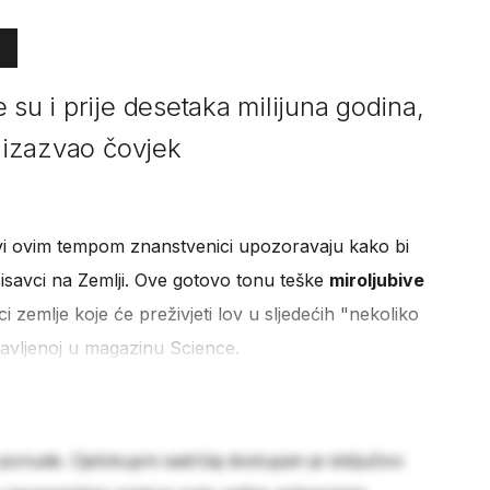
 su i prije desetaka milijuna godina,
e izazvao čovjek
vi ovim tempom znanstvenici upozoravaju kako bi
isavci na Zemlji. Ove gotovo tonu teške
miroljubive
ci zemlje koje će preživjeti lov u sljedećih "nekoliko
bjavljenoj u magazinu Science.
 ponude. Cjelokupni sadržaj dostupan je isključivo