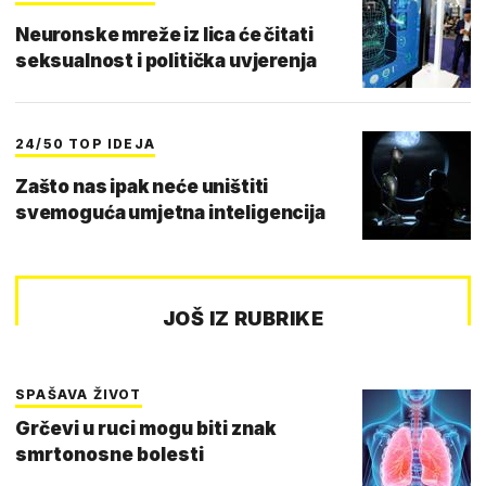
Neuronske mreže iz lica će čitati
seksualnost i politička uvjerenja
24/50 TOP IDEJA
Zašto nas ipak neće uništiti
svemoguća umjetna inteligencija
JOŠ IZ RUBRIKE
SPAŠAVA ŽIVOT
Grčevi u ruci mogu biti znak
smrtonosne bolesti