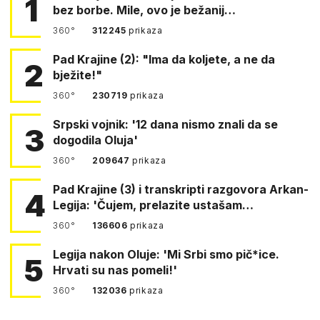
1
bez borbe. Mile, ovo je bežanij…
360°
312245
prikaza
Pad Krajine (2): "Ima da koljete, a ne da
2
bježite!"
360°
230719
prikaza
Srpski vojnik: '12 dana nismo znali da se
3
dogodila Oluja'
360°
209647
prikaza
Pad Krajine (3) i transkripti razgovora Arkan-
4
Legija: 'Čujem, prelazite ustašam…
360°
136606
prikaza
Legija nakon Oluje: 'Mi Srbi smo pič*ice.
5
Hrvati su nas pomeli!'
360°
132036
prikaza