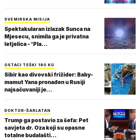
SVEMIRSKA MISIJA
Spektakularan izlazak Sunca na
Mjesecu, snimila ga je privatna
letjelica - 'Pla…
OSTACI TEŠKI 180 KG
Sibir kao divovski frižider: Baby-
mamut Yana pronađen u Rusiji
najsačuvaniji je…
DOKTOR-ŠARLATAN
Trump ga postavio za šefa: Pet
savjeta dr. Oza koji su opasne
totalne budalašti…