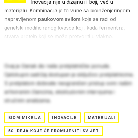
Inovacija nije u dizajnu ili boji, već u
materijalu. Kombinacija je to vune sa bioinženjeringom
napravljenom
paukovom svilom
koja se radi od
genetski modificiranog kvasca koji, kada fermentira,
stvara protein koji se može pretvoriti u vlakno.
Ovaj je članak dio naše pretplatničke ponude.
Cjelokupni sadržaj dostupan je isključivo pretplatnicima.
S pretplatom dobivate neograničen pristup svim našim
arhiviranim člancima, ekskluzivnim intervjuima i
stručnim analizama.
BIOMIMIKRIJA
INOVACIJE
MATERIJALI
50 IDEJA KOJE ĆE PROMIJENITI SVIJET