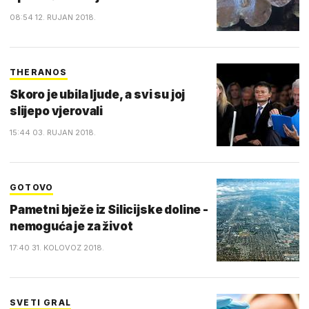
08:54 12. RUJAN 2018.
THERANOS
Skoro je ubila ljude, a svi su joj
slijepo vjerovali
15:44 03. RUJAN 2018.
GOTOVO
Pametni bježe iz Silicijske doline -
nemoguća je za život
17:40 31. KOLOVOZ 2018.
SVETI GRAL