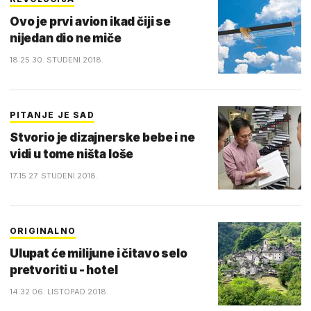
Ovo je prvi avion ikad čiji se
nijedan dio ne miče
18:25 30. STUDENI 2018.
PITANJE JE SAD
Stvorio je dizajnerske bebe i ne
vidi u tome ništa loše
17:15 27. STUDENI 2018.
ORIGINALNO
Ulupat će milijune i čitavo selo
pretvoriti u - hotel
14:32 06. LISTOPAD 2018.