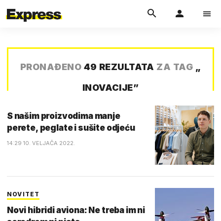
PRONAĐENO
49 REZULTATA
ZA TAG
„
INOVACIJE
”
S našim proizvodima manje
perete, peglate i sušite odjeću
14:29 10. VELJAČA 2022.
NOVITET
Novi hibridi aviona: Ne treba im ni