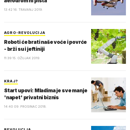
aerodrom ni pista
13:42 16. TRAVANJ 2019.
AGRO-REVOLUCIJA
Roboti će brati naše voće i povrće
- brži su i jeftiniji
11:39 15. OŽUJAK 2019.
KRAJ?
Start upovi: Mladima je sve manje
'napet' privatni biznis
14:40 09. PROSINAC 2018.
REVOLUCIJA