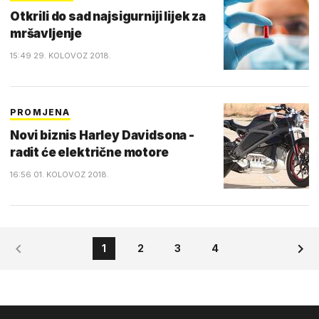
Otkrili do sad najsigurniji lijek za
mršavljenje
15:49 29. KOLOVOZ 2018.
PROMJENA
Novi biznis Harley Davidsona -
radit će električne motore
16:56 01. KOLOVOZ 2018.
1
2
3
4