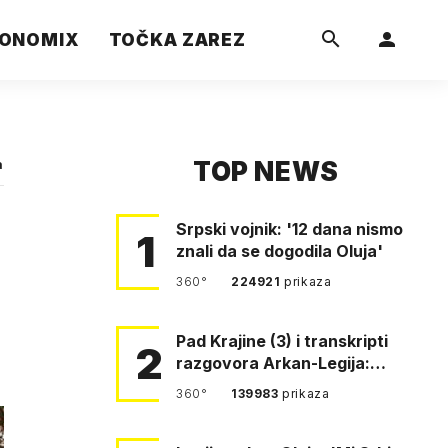
ONOMIX
TOČKA ZAREZ
TOP NEWS
a
Srpski vojnik: '12 dana nismo
1
znali da se dogodila Oluja'
360°
224921
prikaza
Pad Krajine (3) i transkripti
2
razgovora Arkan-Legija:
'Čujem, prelazite ustašam…
360°
139983
prikaza