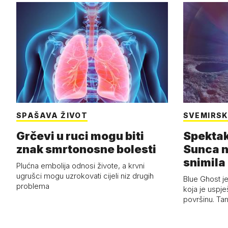
SPAŠAVA ŽIVOT
SVEMIRSK
Grčevi u ruci mogu biti
Spektak
znak smrtonosne bolesti
Sunca n
snimila 
Plućna embolija odnosi živote, a krvni
letjelic
ugrušci mogu uzrokovati cijeli niz drugih
Blue Ghost je
problema
koja je uspj
površinu. Ta