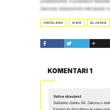
pretplatnicima. S pretplatom dobivat
člancima, ekskluzivnim intervjuima i 
GRENLAND
SIBIR
ALJASKA
KOMENTARI 1
Važna obavijest
Sukladno članku 94. Zakona o elek
Express.hr dopušteno je samo regist