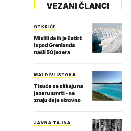
VEZANI ČLANCI
OTKRIĆE
Mislili da ih je četiri:
Ispod Grenlanda
našli 50 jezera
MALDIVI ISTOKA
Tisuće se slikaju na
jezeru smrti - ne
znaju da je otrovno
JAVNA TAJNA