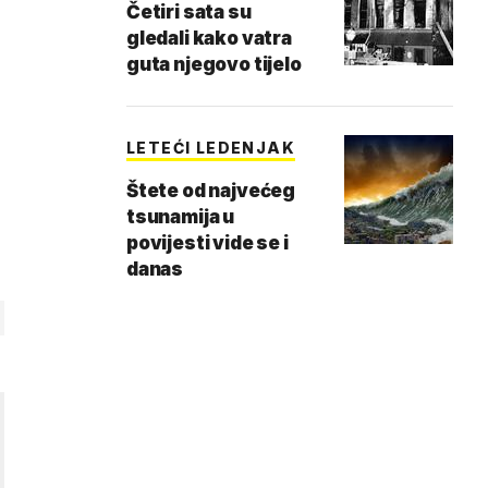
Četiri sata su
gledali kako vatra
guta njegovo tijelo
LETEĆI LEDENJAK
Štete od najvećeg
tsunamija u
povijesti vide se i
danas