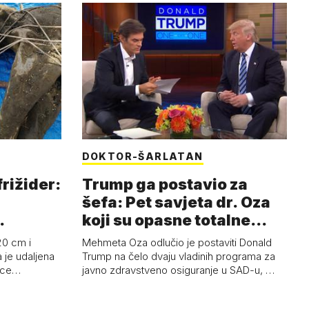
DOKTOR-ŠARLATAN
frižider:
Trump ga postavio za
šefa: Pet savjeta dr. Oza
koji su opasne totalne
budalašti…
20 cm i
Mehmeta Oza odlučio je postaviti Donald
 je udaljena
Trump na čelo dvaju vladinih programa za
 oce…
javno zdravstveno osiguranje u SAD-u, …