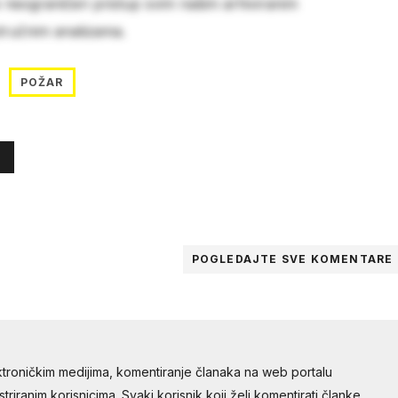
e neograničen pristup svim našim arhiviranim
stručnim analizama.
POŽAR
POGLEDAJTE SVE
KOMENTARE
troničkim medijima, komentiranje članaka na web portalu
riranim korisnicima. Svaki korisnik koji želi komentirati članke