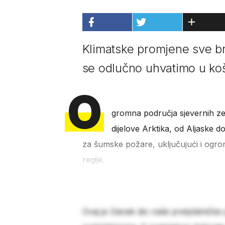
Klimatske promjene sve br
se odlučno uhvatimo u ko
O
gromna područja sjevernih zeml
dijelove Arktika, od Aljaske d
za šumske požare, uključujući i ogrom
regije.
Ovaj je članak dio naše pretplatničke