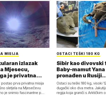
A MISIJA
OSTACI TEŠKI 180 KG
ularan izlazak
Sibir kao divovski 
a Mjesecu,
Baby-mamut Yana
ga je privatna
pronađen u Rusiji
a - 'Pla…
najsačuvaniji je…
 postao prva privatna misija
Ostaci su teški 180 kg, visoki 1
ešno sletjela na Mjesečevu
dugački oko dva metra. Jakutija
mo je snimio fascinantne p…
regija koja graniči s Arktičkim