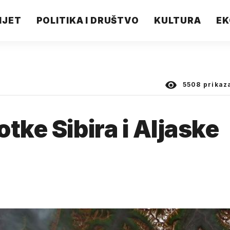
IJET
POLITIKA I DRUŠTVO
KULTURA
EK
5508
prikaz
tke Sibira i Aljaske