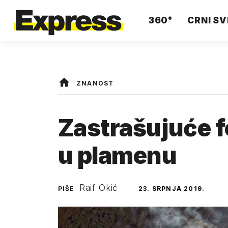
360°
CRNI SV
ZNANOST
Zastrašujuće fo
u plamenu
Raif Okić
PIŠE
23. SRPNJA 2019.