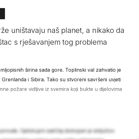
že uništavaju naš planet, a nikako da
štac s rješavanjem tog problema
jopisnih širina sada gore. Toplinski val zahvatio je
o Grenlanda i Sibira. Tako su stvoreni savršeni uvjeti
ne požare vidljive iz svemira koji bukte u dijelovima
 ponude. Cjelokupni sadržaj dostupan je isključivo