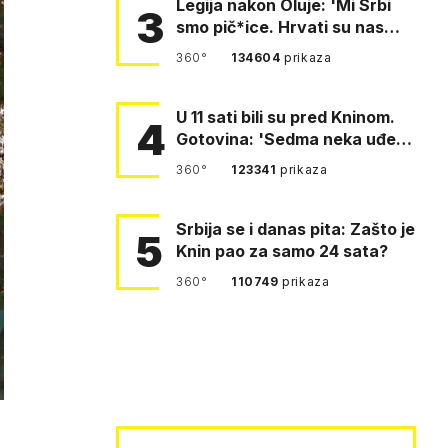
Legija nakon Oluje: 'Mi Srbi
3
smo pič*ice. Hrvati su nas
pomeli!'
360°
134604
prikaza
U 11 sati bili su pred Kninom.
4
Gotovina: 'Sedma neka uđe,
4. gardijska neka g…
360°
123341
prikaza
Srbija se i danas pita: Zašto je
5
Knin pao za samo 24 sata?
360°
110749
prikaza