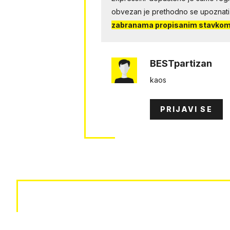
obvezan je prethodno se upoznati
zabranama propisanim stavkom 
BESTpartizan
kaos
PRIJAVI SE