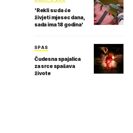
'Rekli su da će
živjeti mjesec dana,
sada ima 18 godina'
SPAS
Čudesna spajalica
za srce spašava
živote