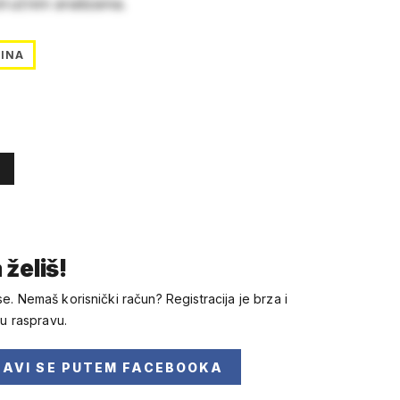
stručnim analizama.
INA
 želiš!
se. Nemaš korisnički račun? Registracija je brza i
 u raspravu.
JAVI SE
PUTEM FACEBOOKA