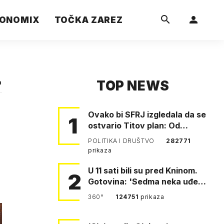
ONOMIX
TOČKA ZAREZ
TOP NEWS
a
Ovako bi SFRJ izgledala da se
u
1
ostvario Titov plan: Od
Klagenfurta do Istanbula!
POLITIKA I DRUŠTVO
282771
prikaza
U 11 sati bili su pred Kninom.
2
Gotovina: 'Sedma neka uđe,
4. gardijska neka g…
360°
124751
prikaza