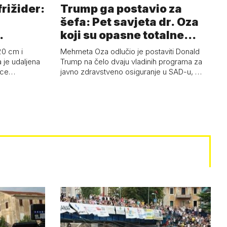
frižider:
Trump ga postavio za
šefa: Pet savjeta dr. Oza
koji su opasne totalne
budalašti…
20 cm i
Mehmeta Oza odlučio je postaviti Donald
 je udaljena
Trump na čelo dvaju vladinih programa za
 oce…
javno zdravstveno osiguranje u SAD-u, …