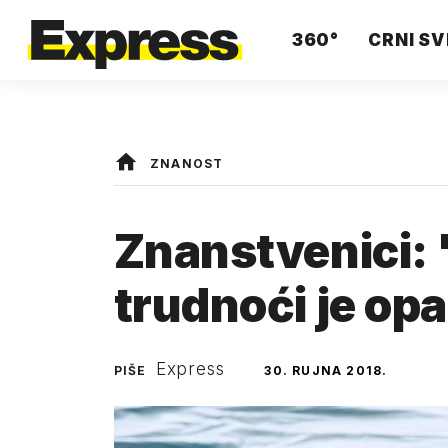
360°
CRNI SV
ZNANOST
Znanstvenici: 
trudnoći je op
Express
PIŠE
30. RUJNA 2018.