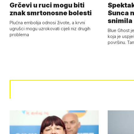
Grčevi u ruci mogu biti
Spektak
znak smrtonosne bolesti
Sunca n
snimila 
Plućna embolija odnosi živote, a krvni
letjelic
ugrušci mogu uzrokovati cijeli niz drugih
Blue Ghost je
problema
koja je uspj
površinu. Ta