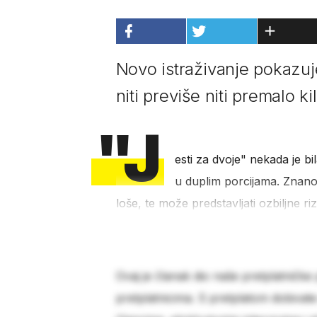
Novo istraživanje pokazuje
niti previše niti premalo k
"J
esti za dvoje" nekada je bi
u duplim porcijama. Znano
loše, te može predstavljati ozbiljne ri
Ovaj je članak dio naše pretplatničke
pretplatnicima. S pretplatom dobivat