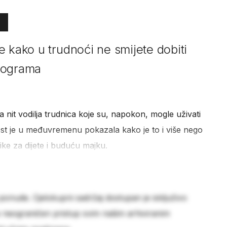
 kako u trudnoći ne smijete dobiti
ilograma
la nit vodilja trudnica koje su, napokon, mogle uživati
st je u međuvremenu pokazala kako je to i više nego
zike za dijete i buduću majku.
 ponude. Cjelokupni sadržaj dostupan je isključivo
e neograničen pristup svim našim arhiviranim