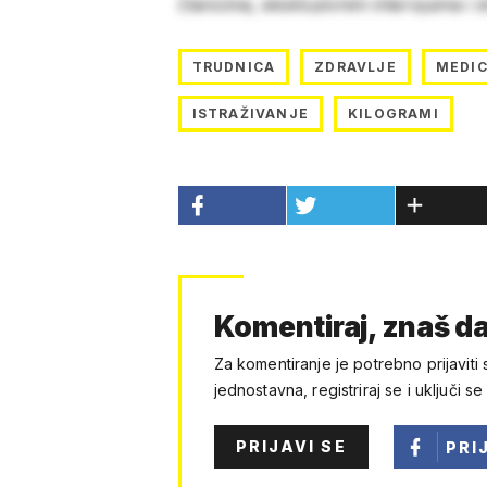
člancima, ekskluzivnim intervjuima i 
TRUDNICA
ZDRAVLJE
MEDIC
ISTRAŽIVANJE
KILOGRAMI
Komentiraj, znaš da
Za komentiranje je potrebno prijaviti 
jednostavna, registriraj se i uključi se
PRIJAVI SE
PRI