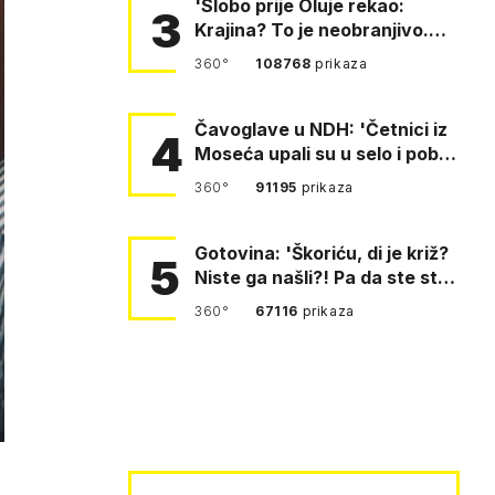
'Slobo prije Oluje rekao:
3
Krajina? To je neobranjivo.
Tuđmana zvao Krivousti'
360°
108768
prikaza
Čavoglave u NDH: 'Četnici iz
4
Moseća upali su u selo i pobili
obitelj Perković'
360°
91195
prikaza
Gotovina: 'Škoriću, di je križ?
5
Niste ga našli?! Pa da ste stali
i pitali fratr…
360°
67116
prikaza