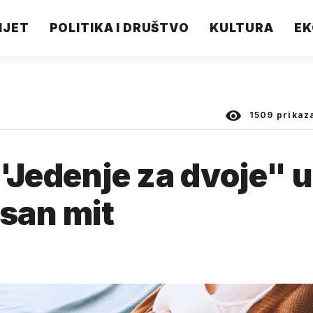
IJET
POLITIKA I DRUŠTVO
KULTURA
EK
1509
prikaz
"Jedenje za dvoje" 
asan mit