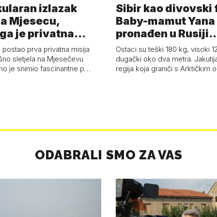
ularan izlazak
Sibir kao divovski 
a Mjesecu,
Baby-mamut Yana
ga je privatna
pronađen u Rusiji
a - 'Pla…
najsačuvaniji je…
 postao prva privatna misija
Ostaci su teški 180 kg, visoki 1
ešno sletjela na Mjesečevu
dugački oko dva metra. Jakutija
mo je snimio fascinantne p…
regija koja graniči s Arktičkim