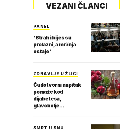
VEZANI ČLANCI
PANEL
'Strah i bijes su
prolazni, a mržnja
ostaje'
ZDRAVLJE U ŽLICI
Čudotvorni napitak
pomaže kod
dijabetesa,
glavobolje...
SMRT U SNU