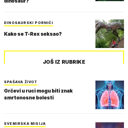
dinosaur?
DINOSAURSKI PORNIĆI
Kako se T-Rex seksao?
JOŠ IZ RUBRIKE
SPAŠAVA ŽIVOT
Grčevi u ruci mogu biti znak
smrtonosne bolesti
SVEMIRSKA MISIJA