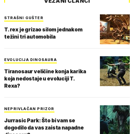
VEZANI ČLANCI
STRAŠNI GUŠTER
T. rex je grizao silom jednakom
težini tri automobila
EVOLUCIJA DINOSAURA
Tiranosaur veličine konja karika
koja nedostaje u evoluciji T.
Rexa?
NEPRIVLAČAN PRIZOR
Jurrasic Park: Što bi vam se
dogodilo da vas zaista napadne