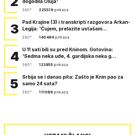
2
dogodila Oluja'
360°
225519
prikaza
Pad Krajine (3) i transkripti razgovora Arkan-
3
Legija: 'Čujem, prelazite ustašam…
360°
140484
prikaza
U 11 sati bili su pred Kninom. Gotovina:
4
'Sedma neka uđe, 4. gardijska neka g…
360°
123855
prikaza
Srbija se i danas pita: Zašto je Knin pao za
5
samo 24 sata?
360°
111086
prikaza