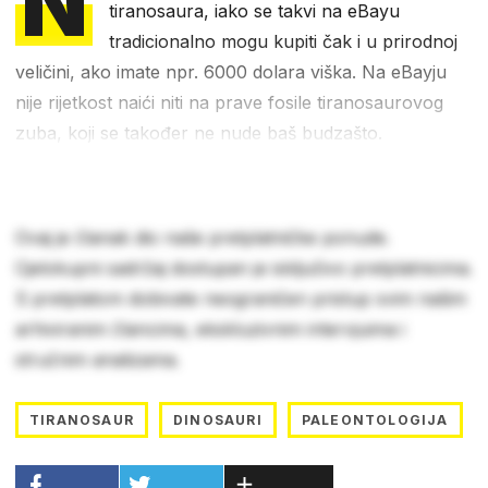
N
tiranosaura, iako se takvi na eBayu
tradicionalno mogu kupiti čak i u prirodnoj
veličini, ako imate npr. 6000 dolara viška. Na eBayju
nije rijetkost naići niti na prave fosile tiranosaurovog
zuba, koji se također ne nude baš budzašto.
Ovaj je članak dio naše pretplatničke ponude.
Cjelokupni sadržaj dostupan je isključivo pretplatnicima.
S pretplatom dobivate neograničen pristup svim našim
arhiviranim člancima, ekskluzivnim intervjuima i
stručnim analizama.
TIRANOSAUR
DINOSAURI
PALEONTOLOGIJA