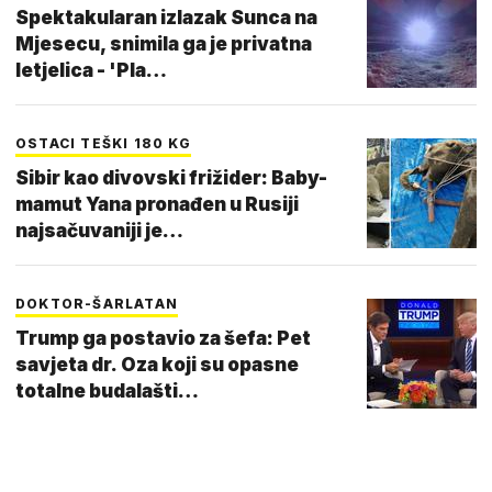
Spektakularan izlazak Sunca na
Mjesecu, snimila ga je privatna
letjelica - 'Pla…
OSTACI TEŠKI 180 KG
Sibir kao divovski frižider: Baby-
mamut Yana pronađen u Rusiji
najsačuvaniji je…
DOKTOR-ŠARLATAN
Trump ga postavio za šefa: Pet
savjeta dr. Oza koji su opasne
totalne budalašti…