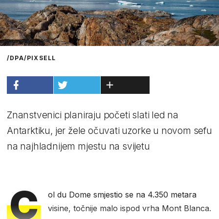
/DPA/PIXSELL
Znanstvenici planiraju početi slati led na
Antarktiku, jer žele očuvati uzorke u novom sefu
na najhladnijem mjestu na svijetu
C
ol du Dome smjestio se na 4.350 metara
visine, točnije malo ispod vrha Mont Blanca.