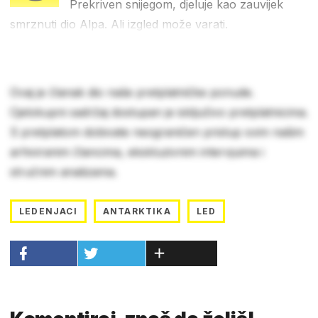
Prekriven snijegom, djeluje kao zauvijek
smrznuti dio Alpa. Ali izgled može varati.
Ovaj je članak dio naše pretplatničke ponude.
Cjelokupni sadržaj dostupan je isključivo pretplatnicima.
S pretplatom dobivate neograničen pristup svim našim
arhiviranim člancima, ekskluzivnim intervjuima i
stručnim analizama.
LEDENJACI
ANTARKTIKA
LED