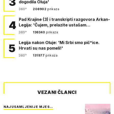
3
dogodila Oluja'
360°
208902
prikaza
Pad Krajine (3) i transkripti razgovora Arkan-
4
Legija: 'Čujem, prelazite ustašam…
360°
136340
prikaza
Legija nakon Oluje: 'Mi Srbi smo pič*ice.
5
Hrvati su nas pomeli!'
360°
131977
prikaza
VEZANI ČLANCI
NAJUSAMLJENIJE MJES…