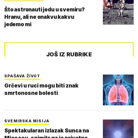
Što astronauti jedu u svemiru?
Hranu, ali ne onakvu kakvu
jedemo mi
JOŠ IZ RUBRIKE
SPAŠAVA ŽIVOT
Grčevi u ruci mogu biti znak
smrtonosne bolesti
SVEMIRSKA MISIJA
Spektakularan izlazak Sunca na
Mjesecu, snimila ga je privatna