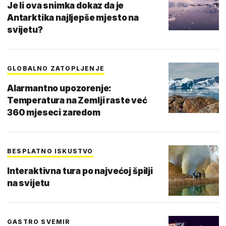
Je li ova snimka dokaz da je
Antarktika najljepše mjesto na
svijetu?
GLOBALNO ZATOPLJENJE
Alarmantno upozorenje:
Temperatura na Zemlji raste već
360 mjeseci zaredom
BESPLATNO ISKUSTVO
Interaktivna tura po najvećoj špilji
na svijetu
GASTRO SVEMIR