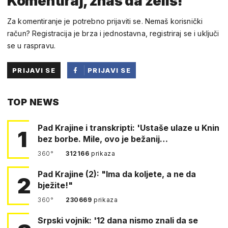
Komentiraj, znaš da želiš!
Za komentiranje je potrebno prijaviti se. Nemaš korisnički
račun? Registracija je brza i jednostavna, registriraj se i uključi
se u raspravu.
PRIJAVI SE
PRIJAVI SE
PUTEM
TOP NEWS
FACEBOOKA
Pad Krajine i transkripti: 'Ustaše ulaze u Knin
1
bez borbe. Mile, ovo je bežanij…
360°
312166
prikaza
Pad Krajine (2): "Ima da koljete, a ne da
2
bježite!"
360°
230669
prikaza
Srpski vojnik: '12 dana nismo znali da se