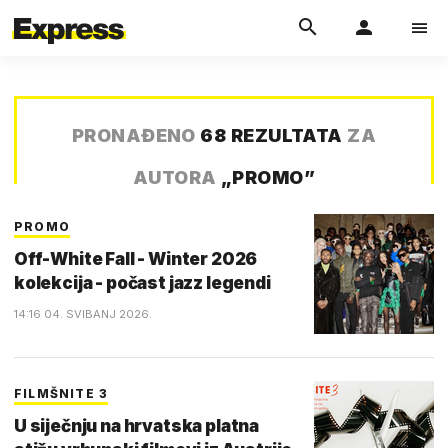
PRONAĐENO
68 REZULTATA
ZA
AUTORA
„
PROMO
”
PROMO
Off-White Fall - Winter 2026
kolekcija - počast jazz legendi
14:16 04. SVIBANJ 2026.
FILMŠNITE 3
U siječnju na hrvatska platna