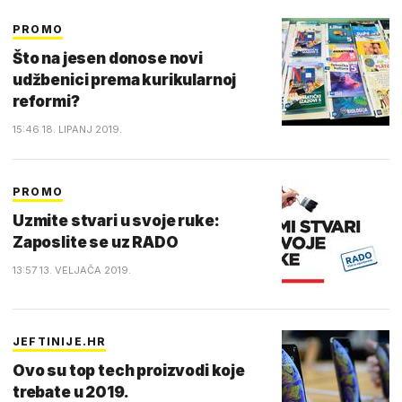
PROMO
Što na jesen donose novi
udžbenici prema kurikularnoj
reformi?
15:46 18. LIPANJ 2019.
PROMO
Uzmite stvari u svoje ruke:
Zaposlite se uz RADO
13:57 13. VELJAČA 2019.
JEFTINIJE.HR
Ovo su top tech proizvodi koje
trebate u 2019.