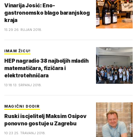
Vinarija Josić: Eno-
gastronomsko blago baranjskog
kraja
15:29 26. RUJAN 2018.
IMAM ŽICU!
HEP nagradio 38 najboljih mladih
matematičara, fizičara i
elektrotehničara
13:18 13. SRPANJ 2018.
MAGIČNI DODIR
Ruski iscjelitelj Maksim Osipov
ponovno gostuje u Zagrebu
10:23 25. TRAVANJ 2018.