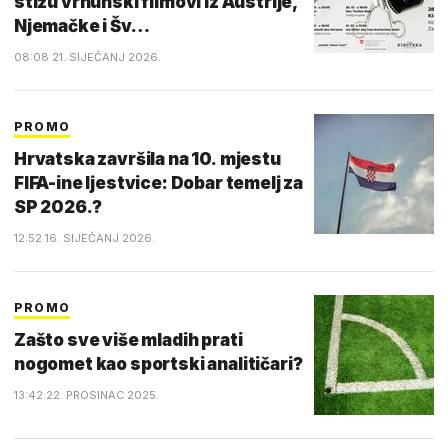
stižu vrhunski filmovi iz Austrije,
Njemačke i Šv…
08:08 21. SIJEČANJ 2026.
PROMO
Hrvatska završila na 10. mjestu
FIFA-ine ljestvice: Dobar temelj za
SP 2026.?
12:52 16. SIJEČANJ 2026.
PROMO
Zašto sve više mladih prati
nogomet kao sportski analitičari?
13:42 22. PROSINAC 2025.