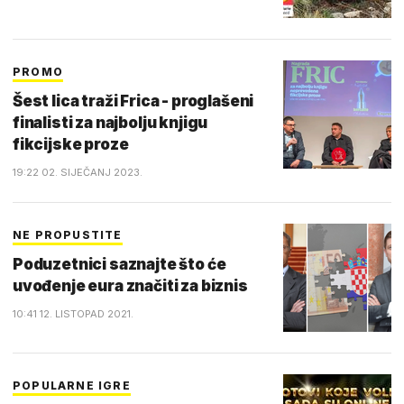
PROMO
Šest lica traži Frica - proglašeni
finalisti za najbolju knjigu
fikcijske proze
19:22 02. SIJEČANJ 2023.
NE PROPUSTITE
Poduzetnici saznajte što će
uvođenje eura značiti za biznis
10:41 12. LISTOPAD 2021.
POPULARNE IGRE