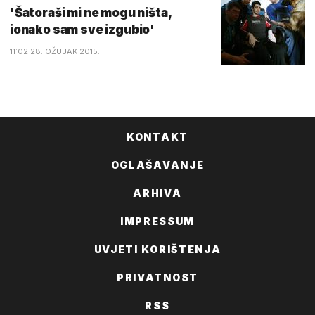
'Šatoraši mi ne mogu ništa,
ionako sam sve izgubio'
11:02 28. OŽUJAK 2015.
KONTAKT
OGLAŠAVANJE
ARHIVA
IMPRESSUM
UVJETI KORIŠTENJA
PRIVATNOST
RSS