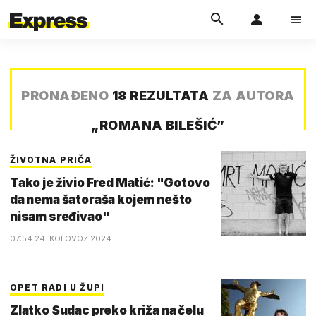
PRONAĐENO
18 REZULTATA
ZA AUTORA
„
ROMANA BILEŠIĆ
”
ŽIVOTNA PRIČA
Tako je živio Fred Matić: "Gotovo
da nema šatoraša kojem nešto
nisam sređivao"
07:54 24. KOLOVOZ 2024.
OPET RADI U ŽUPI
Zlatko Sudac preko križa na čelu