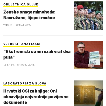
OBLJETNICA OLUJE
Ženske snage mimohoda:
Naoružane, lijepe i moćne
11:10 31. SRPANJ 2015.
VJERSKI FANATIZAM
"Ekstremisti su mi rezali vrat dva
puta"
12:57 24. TRAVANJ 2015.
LABORATORIJ ZA SLOVA
Hrvatski CSI za knjige: Oni
obnavljaju najvrednije povijesne
dokumente