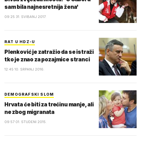
sam bila najnesretnija žena'
09:25 31. SVIBANJ 2017.
RAT U HDZ-U
Plenković je zatražio da se istraži
tko je znao za pozajmice stranci
12:45 10. SRPANJ 2016.
DEMOGRAFSKI SLOM
Hrvata će biti za trećinu manje, ali
ne zbog migranata
09:57 01. STUDENI 2015.