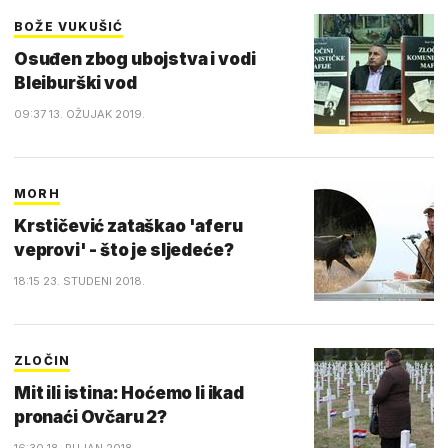
BOŽE VUKUŠIĆ
Osuđen zbog ubojstva i vodi
Bleiburški vod
09:37 13. OŽUJAK 2019.
MORH
Krstičević zataškao 'aferu
veprovi' - što je sljedeće?
18:15 23. STUDENI 2018.
ZLOČIN
Mit ili istina: Hoćemo li ikad
pronaći Ovčaru 2?