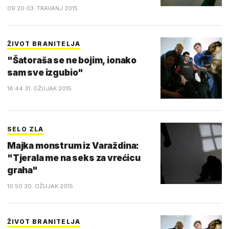
09:20 03. TRAVANJ 2015.
ŽIVOT BRANITELJA
"Šatoraša se ne bojim, ionako
sam sve izgubio"
18:44 31. OŽUJAK 2015.
SELO ZLA
Majka monstrum iz Varaždina:
"Tjerala me na seks za vrećicu
graha"
10:50 30. OŽUJAK 2015.
ŽIVOT BRANITELJA