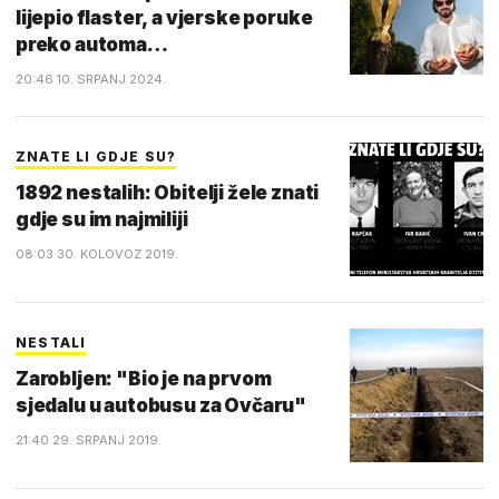
lijepio flaster, a vjerske poruke
preko automa…
20:46 10. SRPANJ 2024.
ZNATE LI GDJE SU?
1892 nestalih: Obitelji žele znati
gdje su im najmiliji
08:03 30. KOLOVOZ 2019.
NESTALI
Zarobljen: "Bio je na prvom
sjedalu u autobusu za Ovčaru"
21:40 29. SRPANJ 2019.