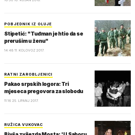
16:30 18. RUJAN 2018.
POBJEDNIK IZ OLUJE
Stipetić: "Tuđman je htio da se
prerušim u ženu"
14:48 11. KOLOVOZ 2017.
RATNI ZAROBLJENICI
Pakao srpskih logora: Tri
mjeseca pregovora za slobodu
11:16 25. LIPANJ 2017.
RUŽICA VUKOVAC
Bivša zvijezda Mosta: 'U Saboru