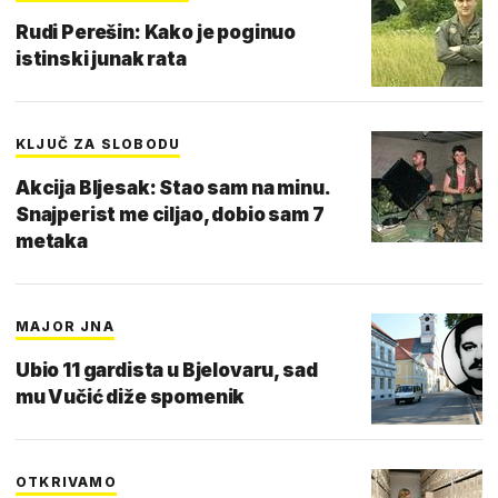
Rudi Perešin: Kako je poginuo
istinski junak rata
KLJUČ ZA SLOBODU
Akcija Bljesak: Stao sam na minu.
Snajperist me ciljao, dobio sam 7
metaka
MAJOR JNA
Ubio 11 gardista u Bjelovaru, sad
mu Vučić diže spomenik
OTKRIVAMO