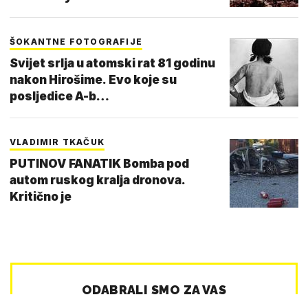
ŠOKANTNE FOTOGRAFIJE
Svijet srlja u atomski rat 81 godinu
nakon Hirošime. Evo koje su
posljedice A-b…
VLADIMIR TKAČUK
PUTINOV FANATIK Bomba pod
autom ruskog kralja dronova.
Kritično je