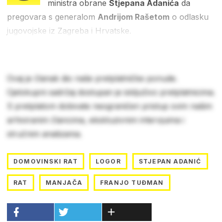
ministra obrane
Stjepana Adanića
da
pregovara s generalom
Andrijom Rašetom
o odlasku
jugovojske iz Zagreba i Hrvatske.
Ovaj je članak dio naše pretplatničke ponude.
Cjelokupni sadržaj dostupan je isključivo pretplatnicima.
S pretplatom dobivate neograničen pristup svim našim
arhiviranim člancima, ekskluzivnim intervjuima i
stručnim analizama.
DOMOVINSKI RAT
LOGOR
STJEPAN ADANIĆ
RAT
MANJAČA
FRANJO TUĐMAN