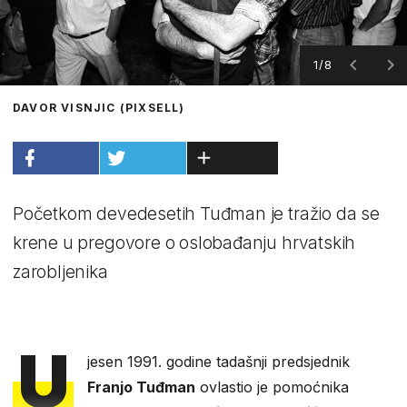
1/8
DAVOR VISNJIC (PIXSELL)
Početkom devedesetih Tuđman je tražio da se
krene u pregovore o oslobađanju hrvatskih
zarobljenika
U
jesen 1991. godine tadašnji predsjednik
Franjo Tuđman
ovlastio je pomoćnika