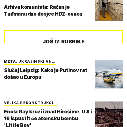
Arhiva komunista: Račan je
Tuđmanu dao dosjee HDZ-ovaca
JOŠ IZ RUBRIKE
META: UKRAJINSKI AN…
Slučaj Leipzig: Kako je Putinov rat
došao u Europu
VELIKA REKONSTRUKCI…
Enola Gay kruži iznad Hirošime. U 8 i
16 ispustit će atomsku bombu
'Little Boy'