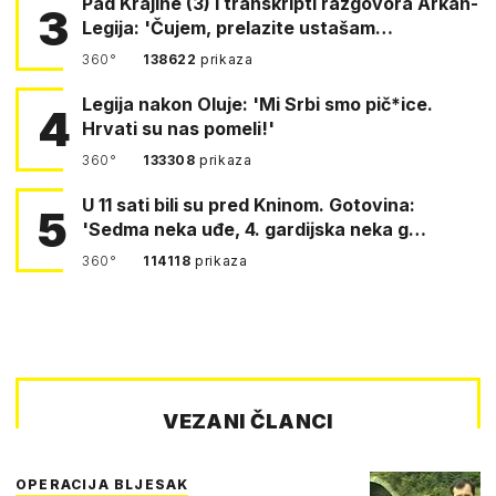
Pad Krajine (3) i transkripti razgovora Arkan-
3
Legija: 'Čujem, prelazite ustašam…
360°
138622
prikaza
Legija nakon Oluje: 'Mi Srbi smo pič*ice.
4
Hrvati su nas pomeli!'
360°
133308
prikaza
U 11 sati bili su pred Kninom. Gotovina:
5
'Sedma neka uđe, 4. gardijska neka g…
360°
114118
prikaza
VEZANI ČLANCI
OPERACIJA BLJESAK