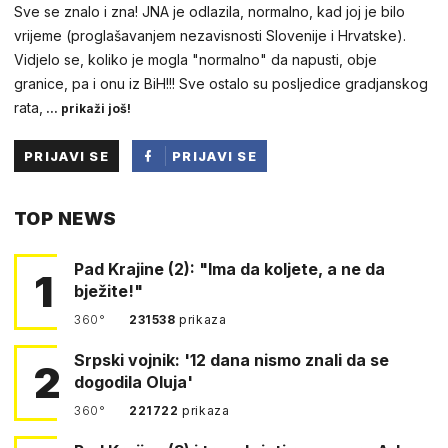
Sve se znalo i zna! JNA je odlazila, normalno, kad joj je bilo
vrijeme (proglašavanjem nezavisnosti Slovenije i Hrvatske).
Vidjelo se, koliko je mogla "normalno" da napusti, obje
granice, pa i onu iz BiH!!! Sve ostalo su posljedice gradjanskog
rata,
... prikaži još!
PRIJAVI SE
PRIJAVI SE
PUTEM
TOP NEWS
FACEBOOKA
Pad Krajine (2): "Ima da koljete, a ne da
1
bježite!"
360°
231538
prikaza
Srpski vojnik: '12 dana nismo znali da se
2
dogodila Oluja'
360°
221722
prikaza