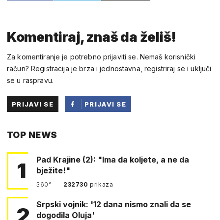
Komentiraj, znaš da želiš!
Za komentiranje je potrebno prijaviti se. Nemaš korisnički
račun? Registracija je brza i jednostavna, registriraj se i uključi
se u raspravu.
PRIJAVI SE
PRIJAVI SE
PUTEM
TOP NEWS
FACEBOOKA
Pad Krajine (2): "Ima da koljete, a ne da
1
bježite!"
360°
232730
prikaza
Srpski vojnik: '12 dana nismo znali da se
2
dogodila Oluja'