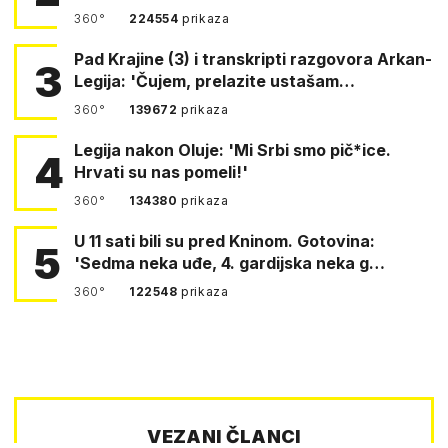
360°
224554
prikaza
Pad Krajine (3) i transkripti razgovora Arkan-
3
Legija: 'Čujem, prelazite ustašam…
360°
139672
prikaza
Legija nakon Oluje: 'Mi Srbi smo pič*ice.
4
Hrvati su nas pomeli!'
360°
134380
prikaza
U 11 sati bili su pred Kninom. Gotovina:
5
'Sedma neka uđe, 4. gardijska neka g…
360°
122548
prikaza
VEZANI ČLANCI