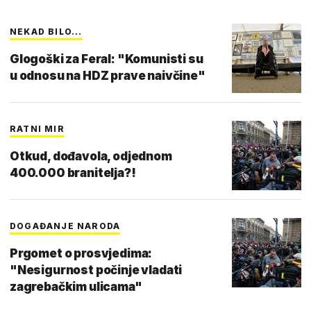
NEKAD BILO...
Glogoški za Feral: "Komunisti su
u odnosu na HDZ prave naivčine"
RATNI MIR
Otkud, dođavola, odjednom
400.000 branitelja?!
DOGAĐANJE NARODA
Prgomet o prosvjedima:
"Nesigurnost počinje vladati
zagrebačkim ulicama"