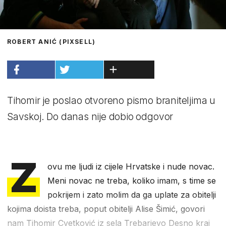
ROBERT ANIĆ (PIXSELL)
Tihomir je poslao otvoreno pismo braniteljima u
Savskoj. Do danas nije dobio odgovor
Z
ovu me ljudi iz cijele Hrvatske i nude novac.
Meni novac ne treba, koliko imam, s time se
pokrijem i zato molim da ga uplate za obitelji
kojima doista treba, poput obitelji Alise Šimić, govori
nam Tihomir Cvetković iz sela Trebarjevo Desno kraj