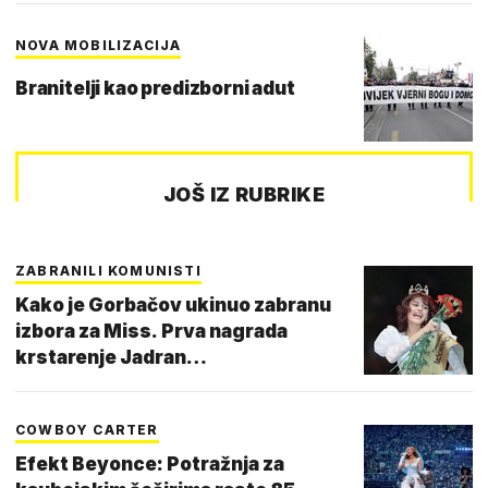
NOVA MOBILIZACIJA
Branitelji kao predizborni adut
JOŠ IZ RUBRIKE
ZABRANILI KOMUNISTI
Kako je Gorbačov ukinuo zabranu
izbora za Miss. Prva nagrada
krstarenje Jadran…
COWBOY CARTER
Efekt Beyonce: Potražnja za