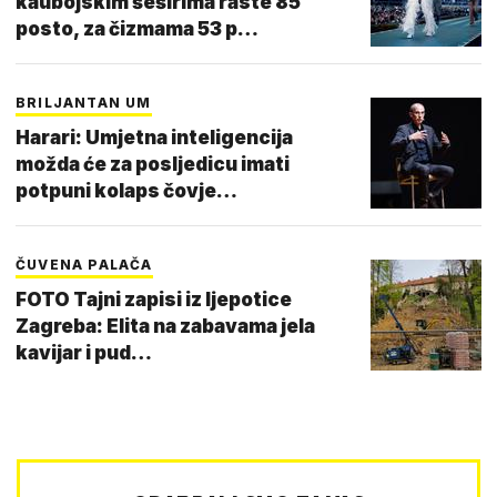
kaubojskim šeširima raste 85
posto, za čizmama 53 p…
BRILJANTAN UM
Harari: Umjetna inteligencija
možda će za posljedicu imati
potpuni kolaps čovje…
ČUVENA PALAČA
FOTO Tajni zapisi iz ljepotice
Zagreba: Elita na zabavama jela
kavijar i pud…