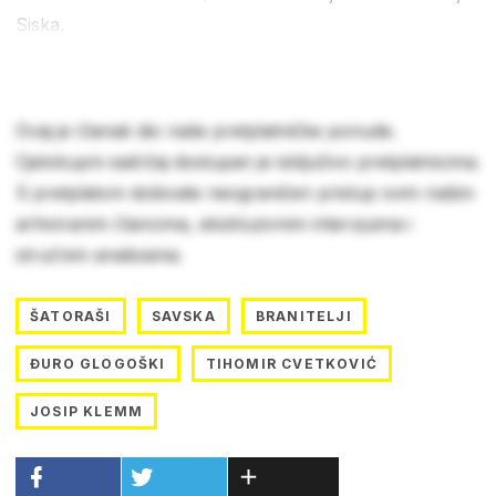
Siska.
Ovaj je članak dio naše pretplatničke ponude.
Cjelokupni sadržaj dostupan je isključivo pretplatnicima.
S pretplatom dobivate neograničen pristup svim našim
arhiviranim člancima, ekskluzivnim intervjuima i
stručnim analizama.
ŠATORAŠI
SAVSKA
BRANITELJI
ĐURO GLOGOŠKI
TIHOMIR CVETKOVIĆ
JOSIP KLEMM