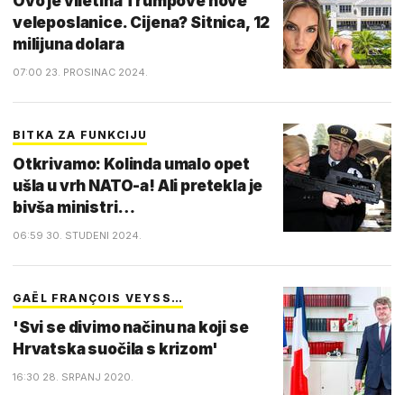
Ovo je viletina Trumpove nove
veleposlanice. Cijena? Sitnica, 12
milijuna dolara
07:00 23. PROSINAC 2024.
BITKA ZA FUNKCIJU
Otkrivamo: Kolinda umalo opet
ušla u vrh NATO-a! Ali pretekla je
bivša ministri…
06:59 30. STUDENI 2024.
GAËL FRANÇOIS VEYSS…
'Svi se divimo načinu na koji se
Hrvatska suočila s krizom'
16:30 28. SRPANJ 2020.