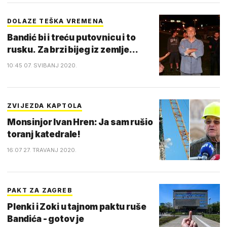
DOLAZE TEŠKA VREMENA
Bandić bi i treću putovnicu i to
rusku. Za brzi bijeg iz zemlje...
10:45 07. SVIBANJ 2020.
ZVIJEZDA KAPTOLA
Monsinjor Ivan Hren: Ja sam rušio
toranj katedrale!
16:07 27. TRAVANJ 2020.
PAKT ZA ZAGREB
Plenki i Zoki u tajnom paktu ruše
Bandića - gotov je