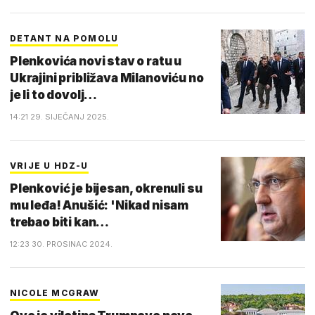
DETANT NA POMOLU
Plenkovića novi stav o ratu u
Ukrajini približava Milanoviću no
je li to dovolj…
14:21 29. SIJEČANJ 2025.
VRIJE U HDZ-U
Plenković je bijesan, okrenuli su
mu leđa! Anušić: 'Nikad nisam
trebao biti kan…
12:23 30. PROSINAC 2024.
NICOLE MCGRAW