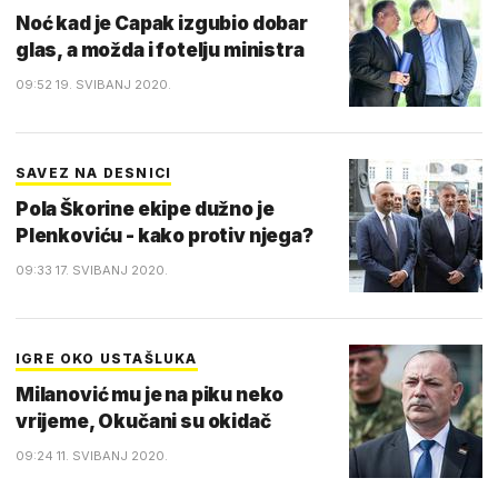
Noć kad je Capak izgubio dobar
glas, a možda i fotelju ministra
09:52 19. SVIBANJ 2020.
SAVEZ NA DESNICI
Pola Škorine ekipe dužno je
Plenkoviću - kako protiv njega?
09:33 17. SVIBANJ 2020.
IGRE OKO USTAŠLUKA
Milanović mu je na piku neko
vrijeme, Okučani su okidač
09:24 11. SVIBANJ 2020.