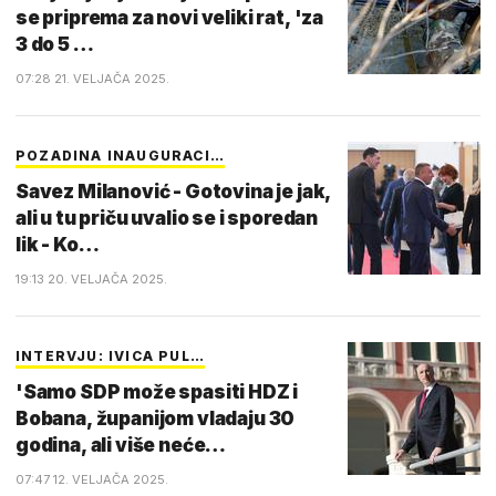
se priprema za novi veliki rat, 'za
3 do 5 …
07:28 21. VELJAČA 2025.
POZADINA INAUGURACI…
Savez Milanović - Gotovina je jak,
ali u tu priču uvalio se i sporedan
lik - Ko…
19:13 20. VELJAČA 2025.
INTERVJU: IVICA PUL…
'Samo SDP može spasiti HDZ i
Bobana, županijom vladaju 30
godina, ali više neće…
07:47 12. VELJAČA 2025.