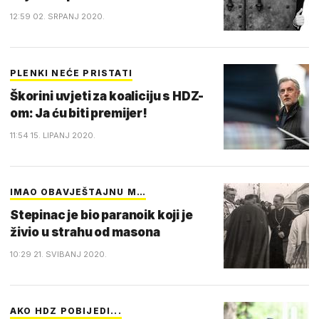
12:59 02. SRPANJ 2020.
PLENKI NEĆE PRISTATI
Škorini uvjeti za koaliciju s HDZ-
om: Ja ću biti premijer!
11:54 15. LIPANJ 2020.
IMAO OBAVJEŠTAJNU M…
Stepinac je bio paranoik koji je
živio u strahu od masona
10:29 21. SVIBANJ 2020.
AKO HDZ POBIJEDI...