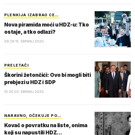
PLENKIJA IZABRAO CE…
Nova piramida moći u HDZ-u: Tko
ostaje, a tko odlazi?
09:29 15. SRPANJ 2020.
PRELETAČI
Škorini žetončići: Ovo bi mogli biti
prebjezi u HDZ i SDP
10:30 03. SRPANJ 2020.
NARAVNO, OČEKUJE PO…
Kovač o povratku na liste, onima
koji su napustili HDZ...