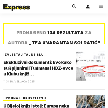
PRONAĐENO
134 REZULTATA
ZA
AUTORA
„
TEA KVARANTAN SOLDATIĆ
”
IZVJEŠTAJ TAJNE SLU…
Ekskluzivni dokumenti: Evo kako
su špijunirali Tuđmana i HDZ-ovce
u Klubu knjiž…
11:31 28. VELJAČA 2025.
UZBUNA U BRUXELLESU
U Bijeloj knjizi stoji: Europa neka