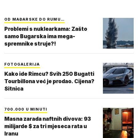
OD MAĐARSKE DO RUMU…
Problemi s nuklearkama: Zašto
samo Bugarska ima mega-
spremnike struje?!
FOTOGALERIJA
Kako ide Rimcu? Svih 250 Bugatti
Tourbillona već je prodao. Cijena?
Sitnica
700.000 U MINUTI
Masna zarada naftnih divova: 93
milijarde $ za tri mjeseca rata u
Iranu