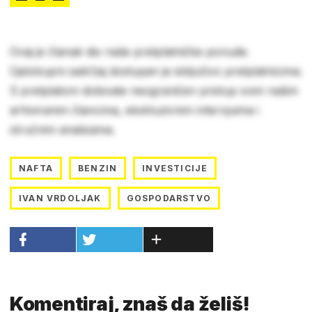
Ovaj je članak dio naše pretplatničke ponude.
Cjelokupni sadržaj dostupan je isključivo pretplatnicima.
S pretplatom dobivate neograničen pristup svim našim
arhiviranim člancima, ekskluzivnim intervjuima i
stručnim analizama.
NAFTA
BENZIN
INVESTICIJE
IVAN VRDOLJAK
GOSPODARSTVO
Komentiraj, znaš da želiš!