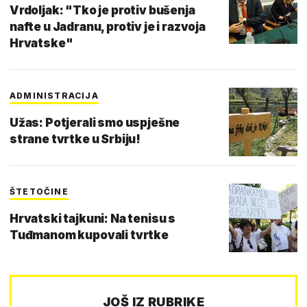
Vrdoljak: "Tko je protiv bušenja
nafte u Jadranu, protiv je i razvoja
Hrvatske"
ADMINISTRACIJA
Užas: Potjerali smo uspješne
strane tvrtke u Srbiju!
ŠTETOČINE
Hrvatski tajkuni: Na tenisu s
Tuđmanom kupovali tvrtke
JOŠ IZ RUBRIKE