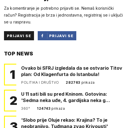
Za komentiranje je potrebno prijaviti se. Nemaš korisnički
račun? Registracija je brza i jednostavna, registriraj se i uključi
se u raspravu.
PRIJAVI SE
PRIJAVI SE
PUTEM
TOP NEWS
FACEBOOKA
Ovako bi SFRJ izgledala da se ostvario Titov
1
plan: Od Klagenfurta do Istanbula!
POLITIKA I DRUŠTVO
282763
prikaza
U 11 sati bili su pred Kninom. Gotovina:
2
'Sedma neka uđe, 4. gardijska neka g…
360°
124743
prikaza
'Slobo prije Oluje rekao: Krajina? To je
3
neobranjivo. Tuđmana zvao Krivousti'