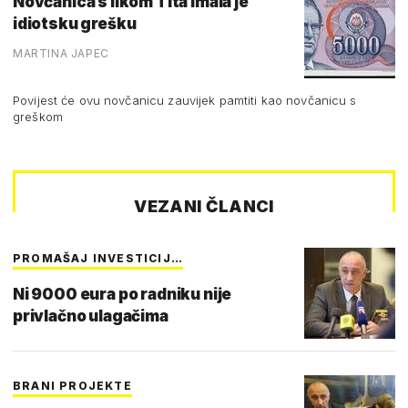
Novčanica s likom Tita imala je
idiotsku grešku
MARTINA JAPEC
Povijest će ovu novčanicu zauvijek pamtiti kao novčanicu s
greškom
VEZANI ČLANCI
PROMAŠAJ INVESTICIJ…
Ni 9000 eura po radniku nije
privlačno ulagačima
BRANI PROJEKTE