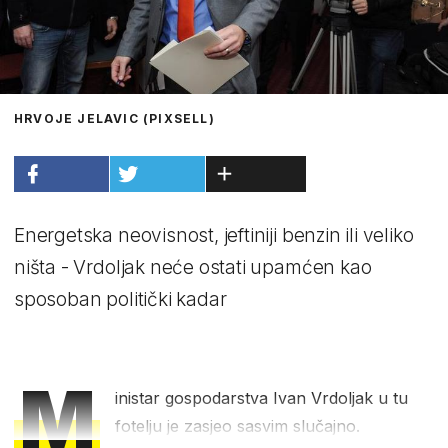
HRVOJE JELAVIC (PIXSELL)
Energetska neovisnost, jeftiniji benzin ili veliko
ništa - Vrdoljak neće ostati upamćen kao
sposoban politički kadar
M
inistar gospodarstva Ivan Vrdoljak u tu
fotelju je zasjeo sasvim slučajno.