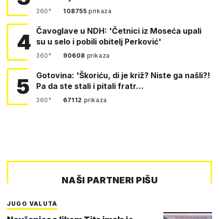
360°
108755
prikaza
Čavoglave u NDH: 'Četnici iz Moseća upali
4
su u selo i pobili obitelj Perković'
360°
90608
prikaza
Gotovina: 'Škoriću, di je križ? Niste ga našli?!
5
Pa da ste stali i pitali fratr…
360°
67112
prikaza
NAŠI PARTNERI PIŠU
JUGO VALUTA