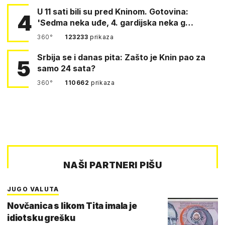
U 11 sati bili su pred Kninom. Gotovina:
4
'Sedma neka uđe, 4. gardijska neka g…
360°
123233
prikaza
Srbija se i danas pita: Zašto je Knin pao za
5
samo 24 sata?
360°
110662
prikaza
NAŠI PARTNERI PIŠU
JUGO VALUTA
Novčanica s likom Tita imala je
idiotsku grešku