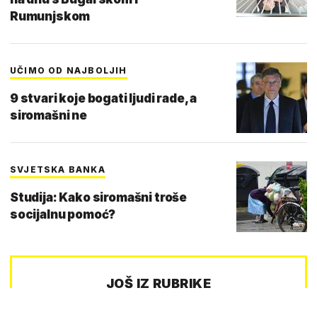
Rumunjskom
UČIMO OD NAJBOLJIH
9 stvari koje bogati ljudi rade, a
siromašni ne
SVJETSKA BANKA
Studija: Kako siromašni troše
socijalnu pomoć?
JOŠ IZ RUBRIKE