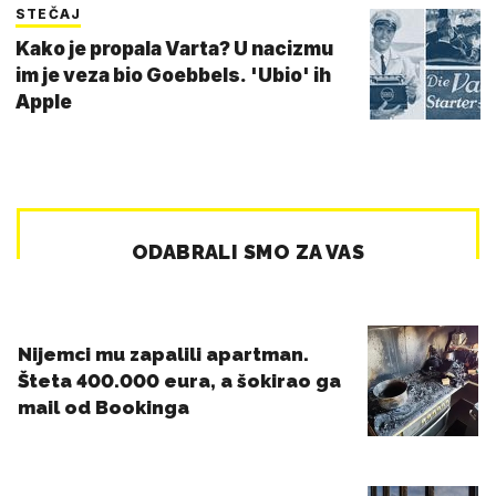
STEČAJ
Kako je propala Varta? U nacizmu
im je veza bio Goebbels. 'Ubio' ih
Apple