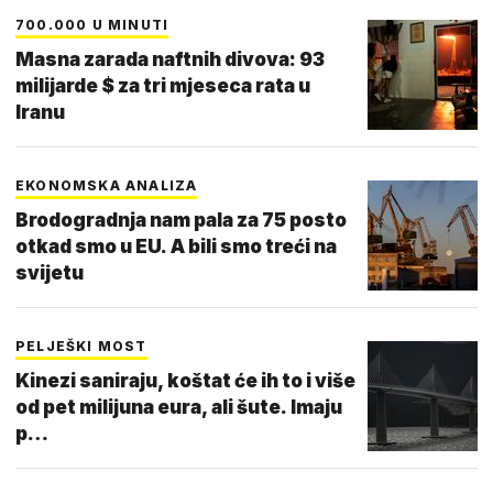
700.000 U MINUTI
Masna zarada naftnih divova: 93
milijarde $ za tri mjeseca rata u
Iranu
EKONOMSKA ANALIZA
Brodogradnja nam pala za 75 posto
otkad smo u EU. A bili smo treći na
svijetu
PELJEŠKI MOST
Kinezi saniraju, koštat će ih to i više
od pet milijuna eura, ali šute. Imaju
p…