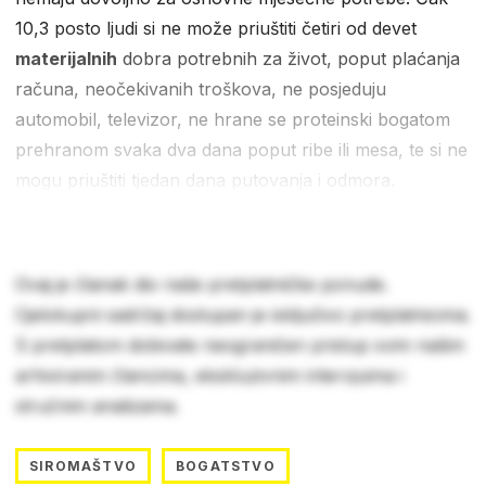
10,3 posto ljudi si ne može priuštiti četiri od devet
materijalnih
dobra potrebnih za život, poput plaćanja
računa, neočekivanih troškova, ne posjeduju
automobil, televizor, ne hrane se proteinski bogatom
prehranom svaka dva dana poput ribe ili mesa, te si ne
mogu priuštiti tjedan dana putovanja i odmora.
Ovaj je članak dio naše pretplatničke ponude.
Cjelokupni sadržaj dostupan je isključivo pretplatnicima.
S pretplatom dobivate neograničen pristup svim našim
arhiviranim člancima, ekskluzivnim intervjuima i
stručnim analizama.
SIROMAŠTVO
BOGATSTVO