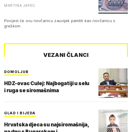
MARTINA JAPEC
Povijest će ovu novčanicu zauvijek pamtiti kao novčanicu s
greškom
VEZANI ČLANCI
DOMOLJUB
HDZ-ovac Culej: Najbogatiji u selu
i ruga se siromašnima
GLAD I BIJEDA
Hrvatska djeca su najsiromašnija,
na dnu s Bugarskom i