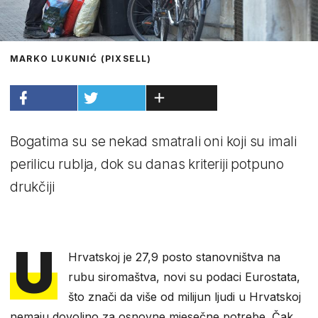
MARKO LUKUNIĆ (PIXSELL)
Bogatima su se nekad smatrali oni koji su imali
perilicu rublja, dok su danas kriteriji potpuno
drukčiji
U
Hrvatskoj je 27,9 posto stanovništva na
rubu siromaštva, novi su podaci Eurostata,
što znači da više od milijun ljudi u Hrvatskoj
nemaju dovoljno za osnovne mjesečne potrebe. Čak