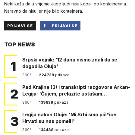
Neki kažu da u vrijeme Juge ljudi nisu kopali po kontejnerima.
Naravno da nisu jer nije bilo kontejnera.
PRIJAVI SE
PRIJAVI SE
PUTEM
TOP NEWS
FACEBOOKA
Srpski vojnik: '12 dana nismo znali da se
1
dogodila Oluja'
360°
224738
prikaza
Pad Krajine (3) i transkripti razgovora Arkan-
2
Legija: 'Čujem, prelazite ustašam…
360°
139838
prikaza
Legija nakon Oluje: 'Mi Srbi smo pič*ice.
3
Hrvati su nas pomeli!'
360°
134488
prikaza