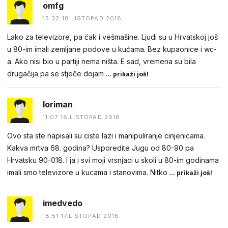
omfg
15:32 18.LISTOPAD 2018.
Lako za televizore, pa čak i vešmašine. Ljudi su u Hrvatskoj još
u 80-im imali zemljane podove u kućama. Bez kupaonice i wc-
a. Ako nisi bio u partiji nema ništa. E sad, vremena su bila
drugačija pa se stječe dojam
... prikaži još!
loriman
11:07 18.LISTOPAD 2018.
Ovo sta ste napisali su ciste lazi i manipuliranje cinjenicama.
Kakva mrtva 68. godina? Usporedite Jugu od 80-90 pa
Hrvatsku 90-018. I ja i svi moji vrsnjaci u skoli u 80-im godinama
imali smo televizore u kucama i stanovima. Nitko
... prikaži još!
imedvedo
18:51 17.LISTOPAD 2018.