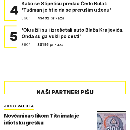
Kako se Stipetiću predao Čedo Bulat:
4
'Tuđman je htio da se prerušim u ženu'
360°
43492
prikaza
'Okružili su i izrešetali auto Blaža Kraljevića.
5
Onda su ga vukli po cesti'
360°
38195
prikaza
NAŠI PARTNERI PIŠU
JUGO VALUTA
Novčanica s likom Tita imala je
idiotsku grešku