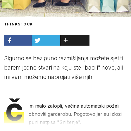
THINKSTOCK
Sigurno se bez puno razmišljanja možete sjetiti
barem jedne stvari na koju ste "bacili" nove, ali
mi vam možemo nabrojati više njih
Č
im malo zatopli, većina automatski poželi
obnoviti garderobu. Pogotovo jer su izlozi
puni natpisa "Sniženje".