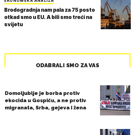
EKONOMSKA ANALIZA
Brodogradnja nam pala za 75 posto
otkad smo u EU. A bili smo treći na
svijetu