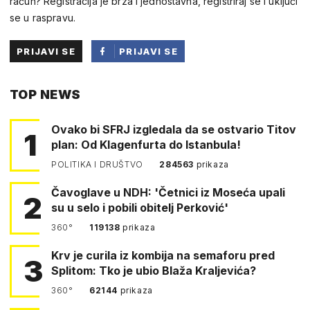
račun? Registracija je brza i jednostavna, registriraj se i uključi
se u raspravu.
PRIJAVI SE
PRIJAVI SE
PUTEM
TOP NEWS
FACEBOOKA
Ovako bi SFRJ izgledala da se ostvario Titov
1
plan: Od Klagenfurta do Istanbula!
POLITIKA I DRUŠTVO
284563
prikaza
Čavoglave u NDH: 'Četnici iz Moseća upali
2
su u selo i pobili obitelj Perković'
360°
119138
prikaza
Krv je curila iz kombija na semaforu pred
3
Splitom: Tko je ubio Blaža Kraljevića?
360°
62144
prikaza