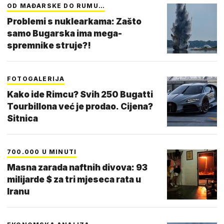
OD MAĐARSKE DO RUMU…
Problemi s nuklearkama: Zašto
samo Bugarska ima mega-
spremnike struje?!
FOTOGALERIJA
Kako ide Rimcu? Svih 250 Bugatti
Tourbillona već je prodao. Cijena?
Sitnica
700.000 U MINUTI
Masna zarada naftnih divova: 93
milijarde $ za tri mjeseca rata u
Iranu