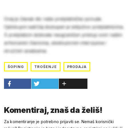
Ovaj je članak dio naše pretplatničke ponude.
Cjelokupni sadržaj dostupan je isključivo pretplatnicima.
S pretplatom dobivate neograničen pristup svim našim
arhiviranim člancima, ekskluzivnim intervjuima i
stručnim analizama.
ŠOPING
TROŠENJE
PRODAJA
Komentiraj, znaš da želiš!
Za komentiranje je potrebno prijaviti se. Nemaš korisnički