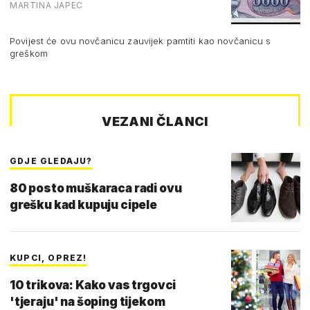
MARTINA JAPEC
Povijest će ovu novčanicu zauvijek pamtiti kao novčanicu s
greškom
VEZANI ČLANCI
GDJE GLEDAJU?
80 posto muškaraca radi ovu
grešku kad kupuju cipele
KUPCI, OPREZ!
10 trikova: Kako vas trgovci
'tjeraju' na šoping tijekom