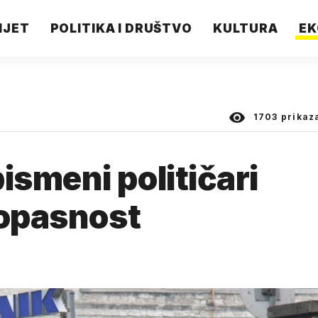
IJET
POLITIKA I DRUŠTVO
KULTURA
EK
1703
prikaz
smeni političari
 opasnost