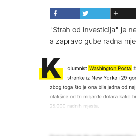
"Strah od investicija" je n
a zapravo gube radna mje
K
olumnist
Washington Posta
ž
stranke iz New Yorka i 29-go
zbog toga što je ona bila jedna od n
olakšice od tri milijarde dolara kako 
25.000 radnih mjesta.