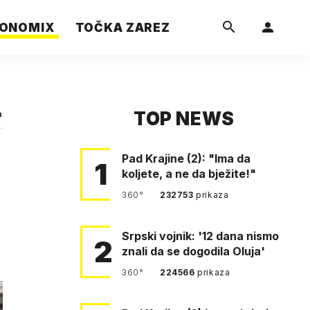
ONOMIX
TOČKA ZAREZ
TOP NEWS
a
Pad Krajine (2): "Ima da
1
koljete, a ne da bježite!"
360°
232753
prikaza
Srpski vojnik: '12 dana nismo
2
znali da se dogodila Oluja'
360°
224566
prikaza