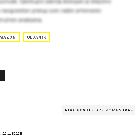
 ponude. Cjelokupni sadržaj dostupan je isključivo
e neograničen pristup svim našim arhiviranim
stručnim analizama.
MAZON
ULJANIK
POGLEDAJTE SVE
KOMENTARE