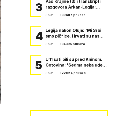
Pad Krajine (3) i transkripti
3
razgovora Arkan-Legija:
'Čujem, prelazite ustašam…
360°
139697
prikaza
Legija nakon Oluje: 'Mi Srbi
4
smo pič*ice. Hrvati su nas
pomeli!'
360°
134395
prikaza
U 11 sati bili su pred Kninom.
5
Gotovina: 'Sedma neka uđe,
4. gardijska neka g…
360°
122624
prikaza