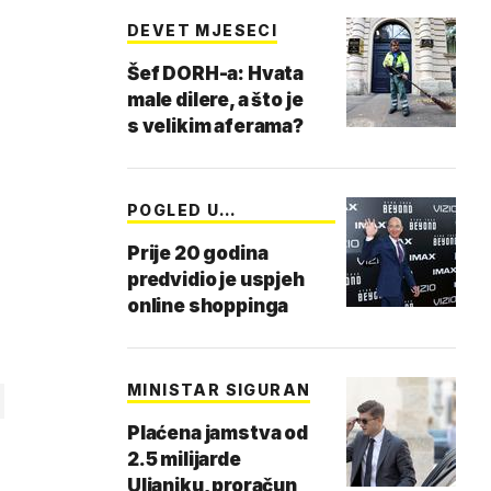
DEVET MJESECI
Šef DORH-a: Hvata
male dilere, a što je
s velikim aferama?
POGLED U
BUDUĆNOST
Prije 20 godina
predvidio je uspjeh
online shoppinga
MINISTAR SIGURAN
Plaćena jamstva od
2.5 milijarde
Uljaniku, proračun