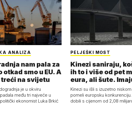
KA ANALIZA
PELJEŠKI MOST
adnja nam pala za
Kinezi saniraju, ko
o otkad smo u EU. A
ih to i više od pet 
 treći na svijetu
eura, ali šute. Ima
dogradnja je u okviru
Kinezi su išli s izuzetno niskom
spadala među tri najveće u
pomeli europsku konkurenciju
 politički ekonomist Luka Brkić
dobili s cijenom od 2,08 milija