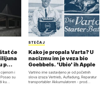
STEČAJ
štat će
Kako je propala Varta? U
milijuna
nacizmu im je veza bio
ju p…
Goebbels. 'Ubio' ih Apple
 cijenom i
Vartrino ime sastavljeno je od početnih
. Posao su
slova izraza Vertrieb, Aufladung, Reparatur
rdi ku…
transportabler Akkumulatoren - prod…