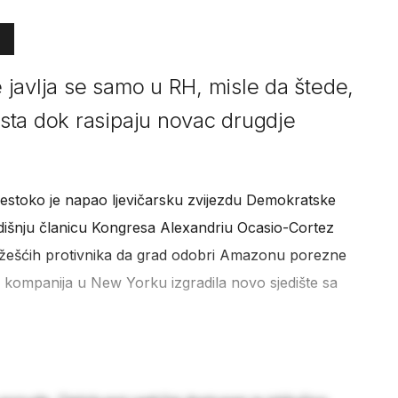
e javlja se samo u RH, misle da štede,
sta dok rasipaju novac drugdje
estoko je napao ljevičarsku zvijezdu Demokratske
dišnju članicu Kongresa Alexandriu Ocasio-Cortez
ajžešćih protivnika da grad odobri Amazonu porezne
bi kompanija u New Yorku izgradila novo sjedište sa