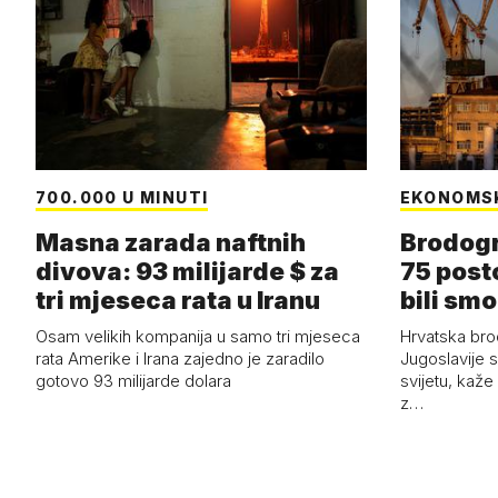
700.000 U MINUTI
EKONOMS
Masna zarada naftnih
Brodogr
divova: 93 milijarde $ za
75 post
tri mjeseca rata u Iranu
bili smo
Osam velikih kompanija u samo tri mjeseca
Hrvatska bro
rata Amerike i Irana zajedno je zaradilo
Jugoslavije 
gotovo 93 milijarde dolara
svijetu, kaže
z…