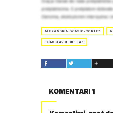
Ovaj je članak dio naše pretplatničke
pretplatnicima. S pretplatom dobivat
člancima, ekskluzivnim intervjuima i 
ALEXANDRIA OCASIO-CORTEZ
A
TOMISLAV DEBELJAK
KOMENTARI 1