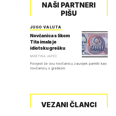
NAŠI PARTNERI
PIŠU
JUGO VALUTA
Novčanica s likom
Tita imala je
idiotsku grešku
MARTINA JAPEC
Povijest će ovu novčanicu zauvijek pamtiti kao
novčanicu s greškom
VEZANI ČLANCI