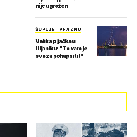
nije ugrožen
ŠUPLJE I PRAZNO
Velika pljačka u
Uljaniku: "To vam je
sve za pohapsiti!"