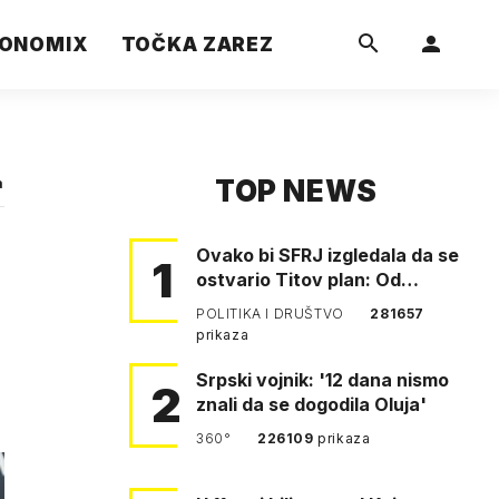
ONOMIX
TOČKA ZAREZ
TOP NEWS
a
Ovako bi SFRJ izgledala da se
1
ostvario Titov plan: Od
Klagenfurta do Istanbula!
POLITIKA I DRUŠTVO
281657
prikaza
Srpski vojnik: '12 dana nismo
2
znali da se dogodila Oluja'
360°
226109
prikaza