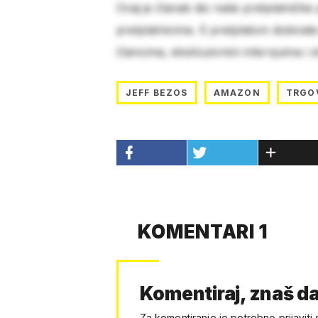
Ovaj je članak dio naše pretplatničke
pretplatnicima. S pretplatom dobivat
člancima, ekskluzivnim intervjuima i 
JEFF BEZOS
AMAZON
TRGO
KOMENTARI 1
Komentiraj, znaš da
Za komentiranje je potrebno prijaviti 