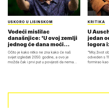
USKORO U LISINSKOM
KRITIKA
Vodeći mislilac
U Ausch
današnjice: 'U ovoj zemlji
jedan o
jednog će dana moći
logora i
razviti i superl…
Očito je kako nitko ne zna kako će naš
"Moj život ob
svijet izgledati 2050. godine, a ovo je
odveden s 11
možda čak i prvi put u povijesti da nema…
formirao kao