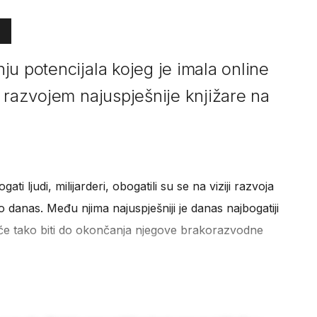
u potencijala kojeg je imala online
 razvojem najuspješnije knjižare na
ati ljudi, milijarderi, obogatili su se na viziji razvoja
danas. Među njima najuspješniji je danas najbogatiji
će tako biti do okončanja njegove brakorazvodne