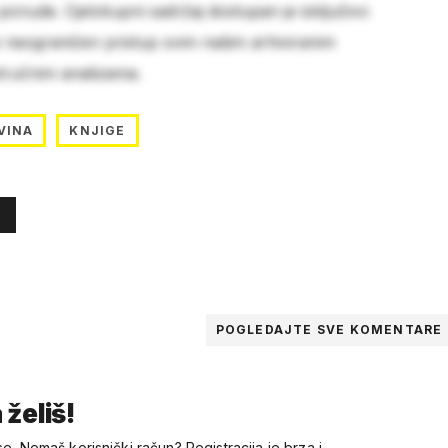
 ponude. Cjelokupni sadržaj dostupan je isključivo
e neograničen pristup svim našim arhiviranim
stručnim analizama.
VINA
KNJIGE
POGLEDAJTE SVE
KOMENTARE
 želiš!
se. Nemaš korisnički račun? Registracija je brza i