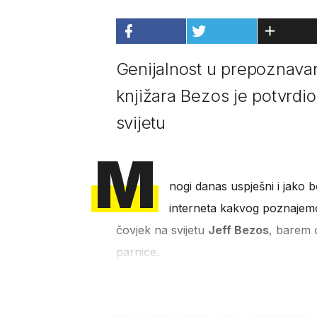
Genijalnost u prepoznavanj
knjižara Bezos je potvrdio
svijetu
M
nogi danas uspješni i jako bog
interneta kakvog poznajemo 
čovjek na svijetu
Jeff Bezos
, barem 
parnice.