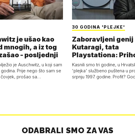
30 GODINA 'PLEJKE'
witz je ušao kao
Zaboravljeni genij
d mnogih, a iz tog
Kutaragi, tata
zašao - posljednji
Playstationa: Prih
'plejke' kao hrvat
ilježio je Auschwitz, u koji sam
Kasnili smo tri godine, u Hrvats
 godina. Prije nego što sam se
'plejka' službeno puštena u pr
 čovjek, prošao sa…
srpnju 1997. godine. Profit? Go