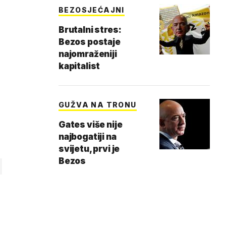
BEZOSJEĆAJNI
Brutalni stres:
Bezos postaje
najomraženiji
kapitalist
GUŽVA NA TRONU
Gates više nije
najbogatiji na
svijetu, prvi je
Bezos