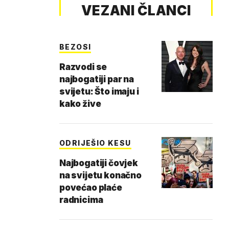
VEZANI ČLANCI
BEZOSI
Razvodi se
najbogatiji par na
svijetu: Što imaju i
kako žive
ODRIJEŠIO KESU
Najbogatiji čovjek
na svijetu konačno
povećao plaće
radnicima