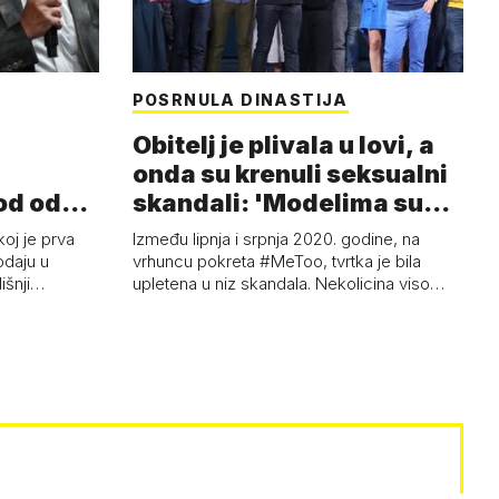
POSRNULA DINASTIJA
Obitelj je plivala u lovi, a
onda su krenuli seksualni
od od
skandali: 'Modelima su
ski…
s…
koj je prva
Između lipnja i srpnja 2020. godine, na
odaju u
vrhuncu pokreta #MeToo, tvrtka je bila
dišnji…
upletena u niz skandala. Nekolicina viso…