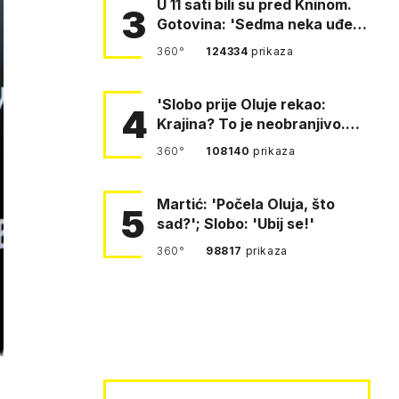
U 11 sati bili su pred Kninom.
3
Gotovina: 'Sedma neka uđe,
4. gardijska neka g…
360°
124334
prikaza
'Slobo prije Oluje rekao:
4
Krajina? To je neobranjivo.
Tuđmana zvao Krivousti'
360°
108140
prikaza
Martić: 'Počela Oluja, što
5
sad?'; Slobo: 'Ubij se!'
360°
98817
prikaza