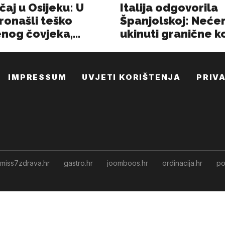
IMPRESSUM
UVJETI KORIŠTENJA
PRIV
miss7zdrava.hr
gastro.hr
joomboos.hr
ordinacija.hr
po