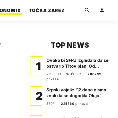
ONOMIX
TOČKA ZAREZ
TOP NEWS
a
Ovako bi SFRJ izgledala da se
1
ostvario Titov plan: Od
Klagenfurta do Istanbula!
POLITIKA I DRUŠTVO
280799
prikaza
Srpski vojnik: '12 dana nismo
2
znali da se dogodila Oluja'
360°
225760
prikaza