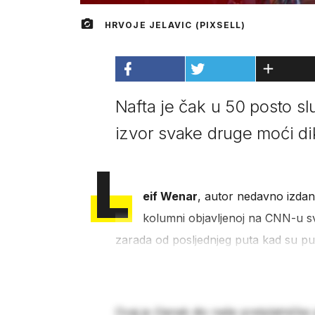
HRVOJE JELAVIC (PIXSELL)
Nafta je čak u 50 posto slu
izvor svake druge moći dik
L
eif Wenar
, autor nedavno izdan
kolumni objavljenoj na CNN-u sve
zarada od posljednjeg puta kad su pu
Ovaj je članak dio naše pretplatničke