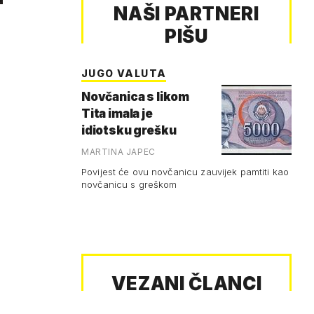
NAŠI PARTNERI
PIŠU
JUGO VALUTA
Novčanica s likom
Tita imala je
idiotsku grešku
MARTINA JAPEC
Povijest će ovu novčanicu zauvijek pamtiti kao
novčanicu s greškom
VEZANI ČLANCI