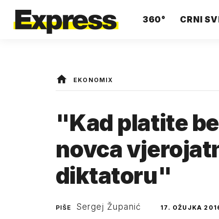
360°
CRNI SV
EKONOMIX
"Kad platite b
novca vjerojat
diktatoru"
Sergej Županić
PIŠE
17. OŽUJKA 201