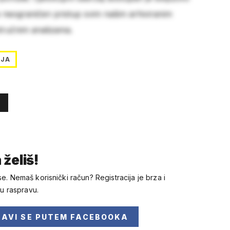
e neograničen pristup svim našim arhiviranim
stručnim analizama.
IJA
 želiš!
se. Nemaš korisnički račun? Registracija je brza i
 u raspravu.
JAVI SE
PUTEM FACEBOOKA