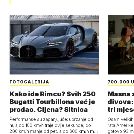
FOTOGALERIJA
700.000 U
Kako ide Rimcu? Svih 250
Masna z
Bugatti Tourbillona već je
divova: 
prodao. Cijena? Sitnica
tri mjes
Performanse su zapanjujuće: ubrzanje od
Osam velikih
nula do 100 km/h traje dvije sekunde, do
rata Amerike 
200 km/h manje od pet, a do 300 km/h m…
gotovo 93 mil