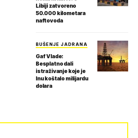
Libiji zatvoreno
50.000 kilometara
naftovoda
BUŠENJE JADRANA
Gaf Vlade:
Besplatno dali
istraživanje koje je
Inu koštalo milijardu
dolara