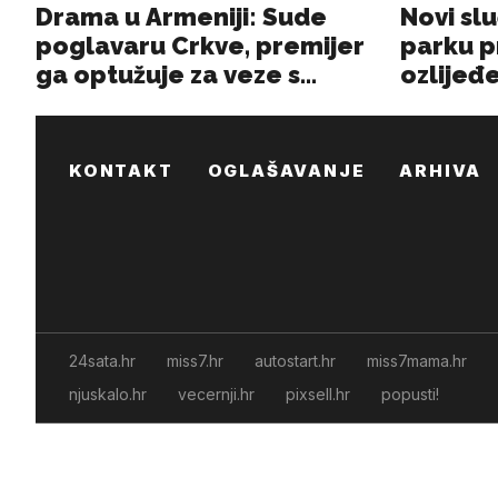
KONTAKT
OGLAŠAVANJE
ARHIVA
24sata.hr
miss7.hr
autostart.hr
miss7mama.hr
njuskalo.hr
vecernji.hr
pixsell.hr
popusti!