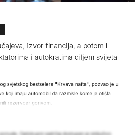
čajeva, izvor financija, a potom i
tatorima i autokratima diljem svijeta
og svjetskog bestselera "Krvava nafta", pozvao je u
 koji imaju automobil da razmisle kome je otišla
nili rezervoar gorivom.
 ponude. Cjelokupni sadržaj dostupan je isključivo