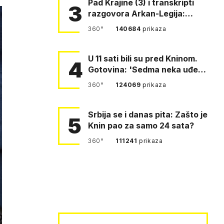
Pad Krajine (3) i transkripti
3
razgovora Arkan-Legija:
'Čujem, prelazite ustašam…
360°
140684
prikaza
U 11 sati bili su pred Kninom.
4
Gotovina: 'Sedma neka uđe,
4. gardijska neka g…
360°
124069
prikaza
Srbija se i danas pita: Zašto je
5
Knin pao za samo 24 sata?
360°
111241
prikaza