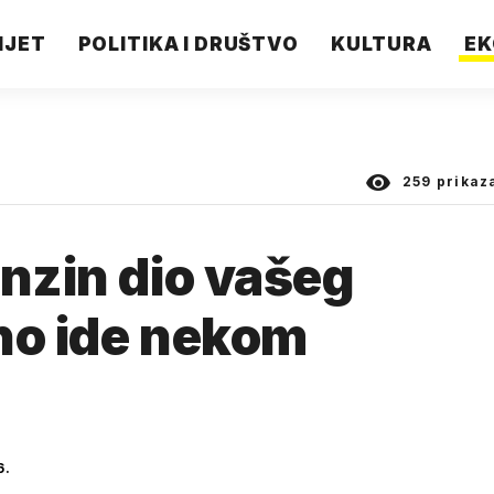
IJET
POLITIKA I DRUŠTVO
KULTURA
EK
259
prikaz
enzin dio vašeg
no ide nekom
6.