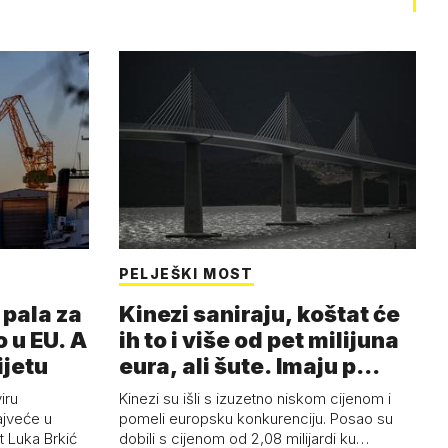
PELJEŠKI MOST
pala za
Kinezi saniraju, koštat će
 u EU. A
ih to i više od pet milijuna
ijetu
eura, ali šute. Imaju p…
iru
Kinezi su išli s izuzetno niskom cijenom i
ajveće u
pomeli europsku konkurenciju. Posao su
t Luka Brkić
dobili s cijenom od 2,08 milijardi ku…