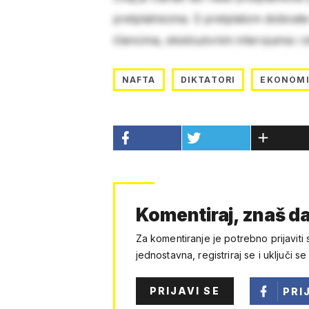
pretplatnicima. S pretplatom dobivat
člancima, ekskluzivnim intervjuima i 
NAFTA
DIKTATORI
EKONOM
Komentiraj, znaš da
Za komentiranje je potrebno prijaviti 
jednostavna, registriraj se i uključi se
PRIJAVI SE
PRI