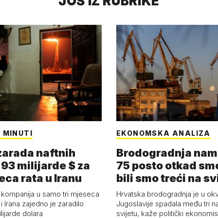
JOŠ IZ RUBRIKE
 MINUTI
EKONOMSKA ANALIZA
arada naftnih
Brodogradnja nam 
93 milijarde $ za
75 posto otkad smo
eca rata u Iranu
bili smo treći na sv
 kompanija u samo tri mjeseca
Hrvatska brodogradnja je u okv
i Irana zajedno je zaradilo
Jugoslavije spadala među tri n
ijarde dolara
svijetu, kaže politički ekonomis