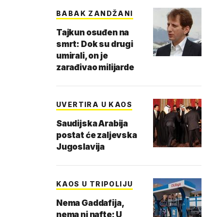
BABAK ZANDŽANI
Tajkun osuđen na
smrt: Dok su drugi
umirali, on je
zarađivao milijarde
UVERTIRA U KAOS
Saudijska Arabija
postat će zaljevska
Jugoslavija
KAOS U TRIPOLIJU
Nema Gaddafija,
nema ni nafte: U