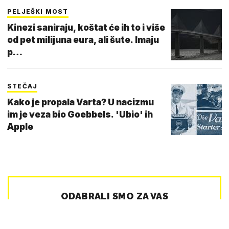
PELJEŠKI MOST
Kinezi saniraju, koštat će ih to i više
od pet milijuna eura, ali šute. Imaju
p…
STEČAJ
Kako je propala Varta? U nacizmu
im je veza bio Goebbels. 'Ubio' ih
Apple