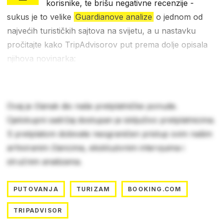
korisnike, te brišu negativne recenzije -
sukus je to velike
Guardianove analize
o jednom od
najvećih turističkih sajtova na svijetu, a u nastavku
pročitajte kako TripAdvisorov put prema dolje opisala
njihova novinarka:
Ovaj je članak dio naše pretplatničke ponude.
Cjelokupni sadržaj dostupan je isključivo pretplatnicima.
S pretplatom dobivate neograničen pristup svim našim
arhiviranim člancima, ekskluzivnim intervjuima i
stručnim analizama.
PUTOVANJA
TURIZAM
BOOKING.COM
TRIPADVISOR