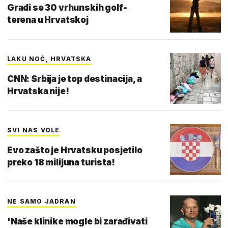
Gradi se 30 vrhunskih golf-
terena u Hrvatskoj
LAKU NOĆ, HRVATSKA
CNN: Srbija je top destinacija, a
Hrvatska nije!
SVI NAS VOLE
Evo zašto je Hrvatsku posjetilo
preko 18 milijuna turista!
NE SAMO JADRAN
'Naše klinike mogle bi zarađivati