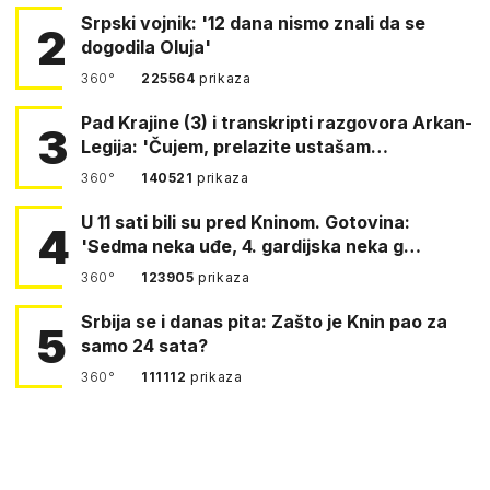
Srpski vojnik: '12 dana nismo znali da se
2
dogodila Oluja'
360°
225564
prikaza
Pad Krajine (3) i transkripti razgovora Arkan-
3
Legija: 'Čujem, prelazite ustašam…
360°
140521
prikaza
U 11 sati bili su pred Kninom. Gotovina:
4
'Sedma neka uđe, 4. gardijska neka g…
360°
123905
prikaza
Srbija se i danas pita: Zašto je Knin pao za
5
samo 24 sata?
360°
111112
prikaza