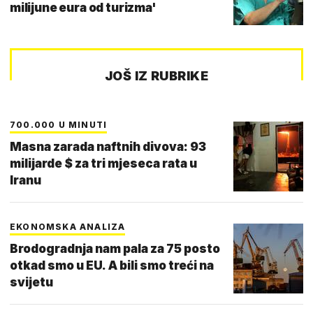
milijune eura od turizma'
JOŠ IZ RUBRIKE
700.000 U MINUTI
Masna zarada naftnih divova: 93
milijarde $ za tri mjeseca rata u
Iranu
EKONOMSKA ANALIZA
Brodogradnja nam pala za 75 posto
otkad smo u EU. A bili smo treći na
svijetu