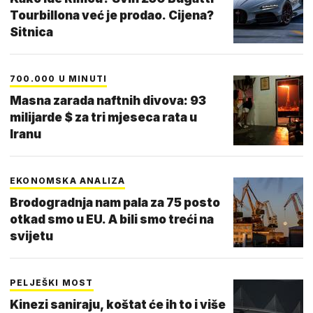
Tourbillona već je prodao. Cijena?
Sitnica
700.000 U MINUTI
Masna zarada naftnih divova: 93
milijarde $ za tri mjeseca rata u
Iranu
EKONOMSKA ANALIZA
Brodogradnja nam pala za 75 posto
otkad smo u EU. A bili smo treći na
svijetu
PELJEŠKI MOST
Kinezi saniraju, koštat će ih to i više