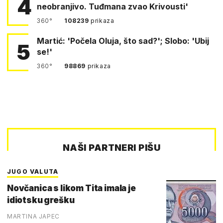
4
neobranjivo. Tuđmana zvao Krivousti'
360°
108239
prikaza
Martić: 'Počela Oluja, što sad?'; Slobo: 'Ubij
5
se!'
360°
98869
prikaza
NAŠI PARTNERI PIŠU
JUGO VALUTA
Novčanica s likom Tita imala je
idiotsku grešku
MARTINA JAPEC