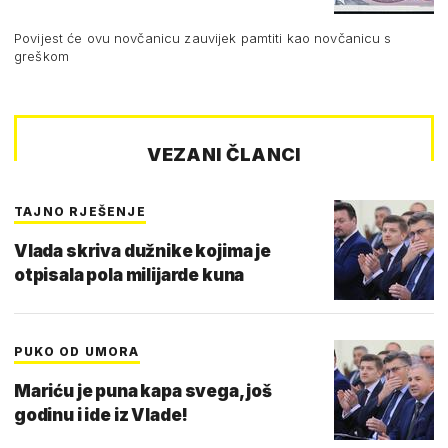
Povijest će ovu novčanicu zauvijek pamtiti kao novčanicu s
greškom
VEZANI ČLANCI
TAJNO RJEŠENJE
Vlada skriva dužnike kojima je
otpisala pola milijarde kuna
PUKO OD UMORA
Mariću je puna kapa svega, još
godinu i ide iz Vlade!