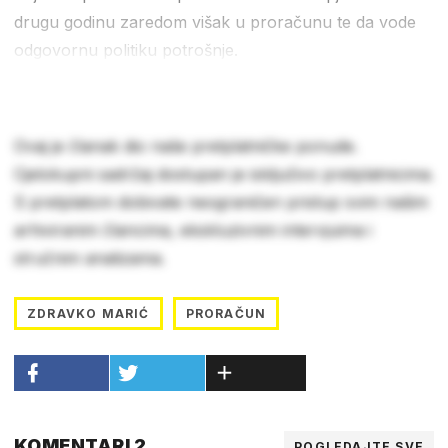
drugu godinu zaredom višak u proračunu te da vode
odgovornu politiku potrošnje.
Ovaj je članak dio naše pretplatničke ponude.
Cjelokupni sadržaj dostupan je isključivo pretplatnicima.
S pretplatom dobivate neograničen pristup svim našim
arhiviranim člancima, ekskluzivnim intervjuima i
stručnim analizama.
ZDRAVKO MARIĆ
PRORAČUN
KOMENTARI 2
POGLEDAJTE SVE