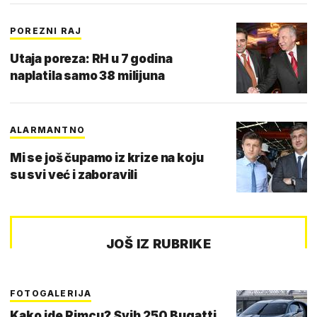
POREZNI RAJ
Utaja poreza: RH u 7 godina
naplatila samo 38 milijuna
ALARMANTNO
Mi se još čupamo iz krize na koju
su svi već i zaboravili
JOŠ IZ RUBRIKE
FOTOGALERIJA
Kako ide Rimcu? Svih 250 Bugatti