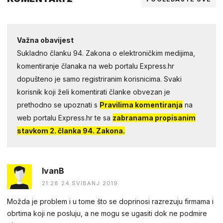
Važna obavijest
Sukladno članku 94. Zakona o elektroničkim medijima,
komentiranje članaka na web portalu Express.hr
dopušteno je samo registriranim korisnicima. Svaki
korisnik koji želi komentirati članke obvezan je
prethodno se upoznati s
Pravilima komentiranja
na
web portalu Express.hr te sa
zabranama propisanim
stavkom 2. članka 94. Zakona.
IvanB
21:28 24.SVIBANJ 2019.
Možda je problem i u tome što se doprinosi razrezuju firmama i
obrtima koji ne posluju, a ne mogu se ugasiti dok ne podmire