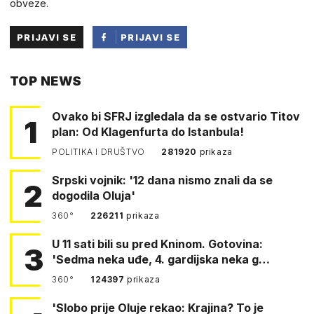
obveze.
PRIJAVI SE
PRIJAVI SE
PUTEM
TOP NEWS
FACEBOOKA
Ovako bi SFRJ izgledala da se ostvario Titov
1
plan: Od Klagenfurta do Istanbula!
POLITIKA I DRUŠTVO
281920
prikaza
Srpski vojnik: '12 dana nismo znali da se
2
dogodila Oluja'
360°
226211
prikaza
U 11 sati bili su pred Kninom. Gotovina:
3
'Sedma neka uđe, 4. gardijska neka g…
360°
124397
prikaza
'Slobo prije Oluje rekao: Krajina? To je