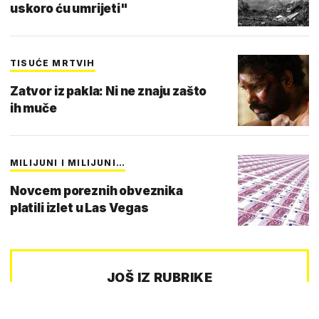
uskoro ću umrijeti"
TISUĆE MRTVIH
Zatvor iz pakla: Ni ne znaju zašto
ih muče
MILIJUNI I MILIJUNI…
Novcem poreznih obveznika
platili izlet u Las Vegas
JOŠ IZ RUBRIKE