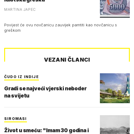
MARTINA JAPEC
Povijest će ovu novčanicu zauvijek pamtiti kao novčanicu s
greškom
VEZANI ČLANCI
ČUDO IZ INDIJE
Gradi se najveći vjerski neboder
na svijetu
SIROMASI
Život u smeću: "Imam 30 godina i