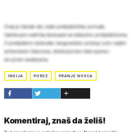
Ovaj je članak dio naše pretplatničke ponude.
Cjelokupni sadržaj dostupan je isključivo pretplatnicima.
S pretplatom dobivate neograničen pristup svim našim
arhiviranim člancima, ekskluzivnim intervjuima i
stručnim analizama.
INDIJA
POREZ
PRANJE NOVCA
Komentiraj, znaš da želiš!