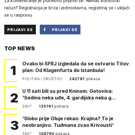
Za komentiranje je potrebno prijaviti se. Nemaš korisnički
račun? Registracija je brza i jednostavna, registriraj se i uključi
se u raspravu.
PRIJAVI SE
PRIJAVI SE
PUTEM
TOP NEWS
FACEBOOKA
Ovako bi SFRJ izgledala da se ostvario Titov
1
plan: Od Klagenfurta do Istanbula!
POLITIKA I DRUŠTVO
282787
prikaza
U 11 sati bili su pred Kninom. Gotovina:
2
'Sedma neka uđe, 4. gardijska neka g…
360°
124761
prikaza
'Slobo prije Oluje rekao: Krajina? To je
3
neobranjivo. Tuđmana zvao Krivousti'
360°
108790
prikaza