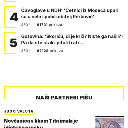
Čavoglave u NDH: 'Četnici iz Moseća upali
4
su u selo i pobili obitelj Perković'
360°
91731
prikaza
Gotovina: 'Škoriću, di je križ? Niste ga našli?!
5
Pa da ste stali i pitali fratr…
360°
67128
prikaza
NAŠI PARTNERI PIŠU
JUGO VALUTA
Novčanica s likom Tita imala je
idiotsku grešku