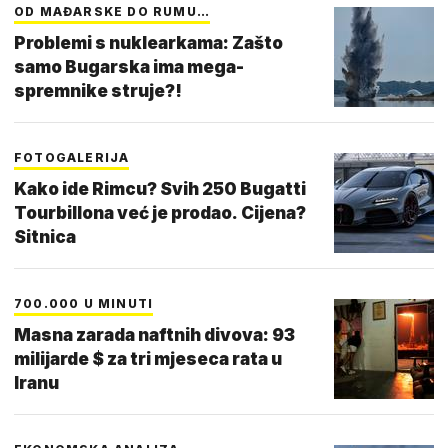
OD MAĐARSKE DO RUMU…
Problemi s nuklearkama: Zašto
samo Bugarska ima mega-
spremnike struje?!
FOTOGALERIJA
Kako ide Rimcu? Svih 250 Bugatti
Tourbillona već je prodao. Cijena?
Sitnica
700.000 U MINUTI
Masna zarada naftnih divova: 93
milijarde $ za tri mjeseca rata u
Iranu