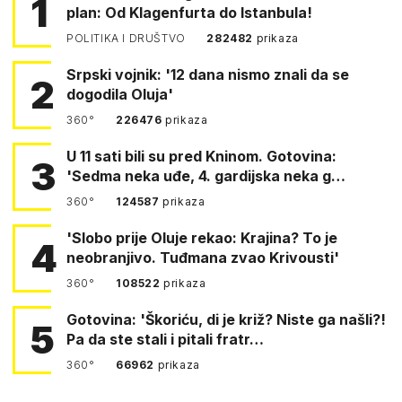
1
plan: Od Klagenfurta do Istanbula!
POLITIKA I DRUŠTVO
282482
prikaza
Srpski vojnik: '12 dana nismo znali da se
2
dogodila Oluja'
360°
226476
prikaza
U 11 sati bili su pred Kninom. Gotovina:
3
'Sedma neka uđe, 4. gardijska neka g…
360°
124587
prikaza
'Slobo prije Oluje rekao: Krajina? To je
4
neobranjivo. Tuđmana zvao Krivousti'
360°
108522
prikaza
Gotovina: 'Škoriću, di je križ? Niste ga našli?!
5
Pa da ste stali i pitali fratr…
360°
66962
prikaza