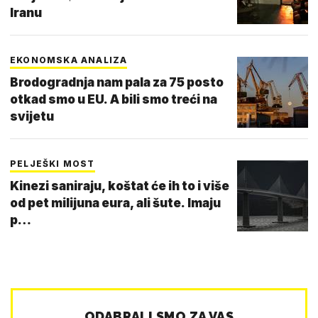
Iranu
EKONOMSKA ANALIZA
Brodogradnja nam pala za 75 posto
otkad smo u EU. A bili smo treći na
svijetu
PELJEŠKI MOST
Kinezi saniraju, koštat će ih to i više
od pet milijuna eura, ali šute. Imaju
p…