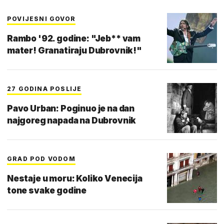
POVIJESNI GOVOR
Rambo '92. godine: "Jeb** vam
mater! Granatiraju Dubrovnik!"
27 GODINA POSLIJE
Pavo Urban: Poginuo je na dan
najgoreg napada na Dubrovnik
GRAD POD VODOM
Nestaje u moru: Koliko Venecija
tone svake godine