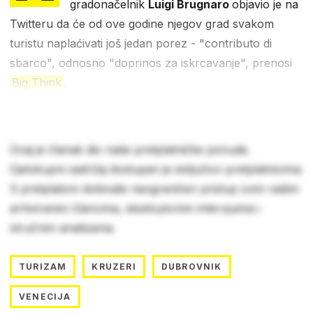
gradonačelnik
Luigi Brugnaro
objavio je na
Twitteru da će od ove godine njegov grad svakom
turistu naplaćivati još jedan porez - "contributo di
sbarco", odnosno "doprinos za iskrcavanje", prenosi
Big Think
.
Ovaj je članak dio naše pretplatničke ponude.
Cjelokupni sadržaj dostupan je isključivo pretplatnicima.
S pretplatom dobivate neograničen pristup svim našim
arhiviranim člancima, ekskluzivnim intervjuima i
stručnim analizama.
TURIZAM
KRUZERI
DUBROVNIK
VENECIJA