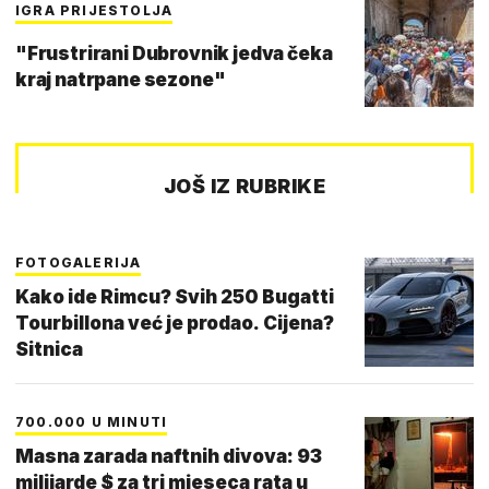
IGRA PRIJESTOLJA
"Frustrirani Dubrovnik jedva čeka
kraj natrpane sezone"
JOŠ IZ RUBRIKE
FOTOGALERIJA
Kako ide Rimcu? Svih 250 Bugatti
Tourbillona već je prodao. Cijena?
Sitnica
700.000 U MINUTI
Masna zarada naftnih divova: 93
milijarde $ za tri mjeseca rata u