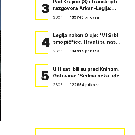
Pad Krajine (3) i transkripti
3
razgovora Arkan-Legija:
'Čujem, prelazite ustašam…
360°
139745
prikaza
Legija nakon Oluje: 'Mi Srbi
4
smo pič*ice. Hrvati su nas
pomeli!'
360°
134434
prikaza
U 11 sati bili su pred Kninom.
5
Gotovina: 'Sedma neka uđe,
4. gardijska neka g…
360°
122954
prikaza