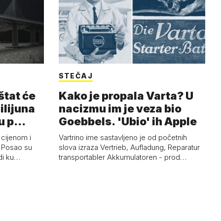
STEČAJ
štat će
Kako je propala Varta? U
milijuna
nacizmu im je veza bio
ju p…
Goebbels. 'Ubio' ih Apple
 cijenom i
Vartrino ime sastavljeno je od početnih
. Posao su
slova izraza Vertrieb, Aufladung, Reparatur
rdi ku…
transportabler Akkumulatoren - prod…