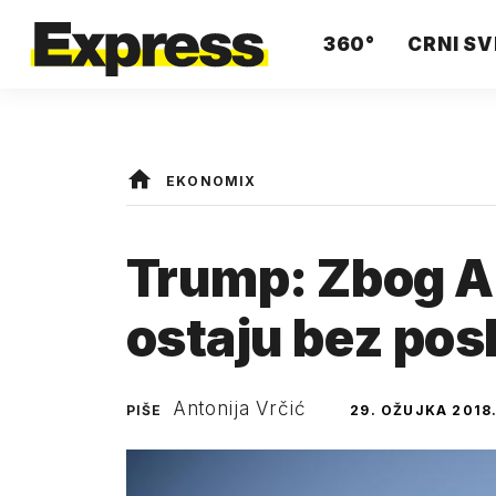
360°
CRNI SV
EKONOMIX
Trump: Zbog 
ostaju bez pos
Antonija Vrčić
PIŠE
29. OŽUJKA 2018