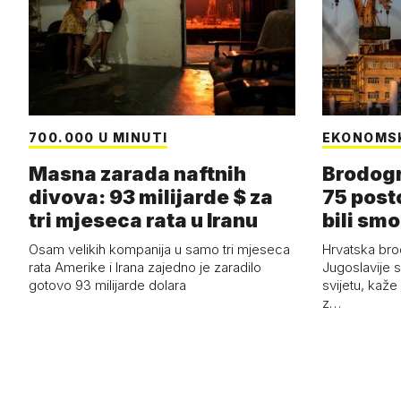
700.000 U MINUTI
EKONOMS
Masna zarada naftnih
Brodogr
divova: 93 milijarde $ za
75 post
tri mjeseca rata u Iranu
bili smo
Osam velikih kompanija u samo tri mjeseca
Hrvatska bro
rata Amerike i Irana zajedno je zaradilo
Jugoslavije 
gotovo 93 milijarde dolara
svijetu, kaže
z…