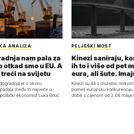
KA ANALIZA
PELJEŠKI MOST
adnja nam pala za
Kinezi saniraju, ko
o otkad smo u EU. A
ih to i više od pet 
 treći na svijetu
eura, ali šute. Ima
dogradnja je u okviru
Kinezi su išli s izuzetno niskom
spadala među tri najveće u
pomeli europsku konkurenciju
 politički ekonomist Luka Brkić
dobili s cijenom od 2,08 milija