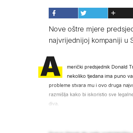
Nove oštre mjere predsjed
najvrijednijoj kompaniji u
A
merički predsjednik Donald T
nekoliko tjedana ima puno važni
probleme stvara mu i ovo druga najv
razmišlja kako bi iskoristio sve lega
diva.