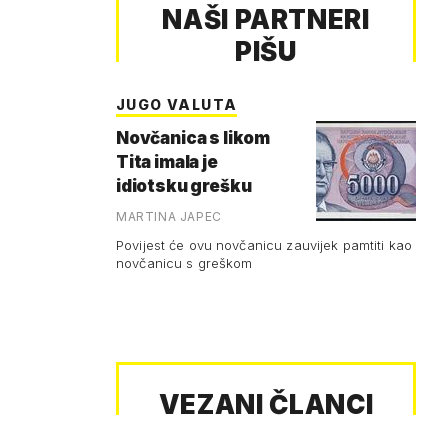
NAŠI PARTNERI
PIŠU
JUGO VALUTA
Novčanica s likom
Tita imala je
idiotsku grešku
MARTINA JAPEC
Povijest će ovu novčanicu zauvijek pamtiti kao
novčanicu s greškom
VEZANI ČLANCI