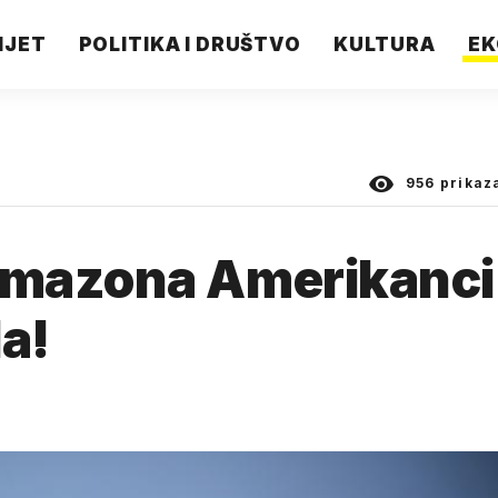
IJET
POLITIKA I DRUŠTVO
KULTURA
EK
956
prikaz
Amazona Amerikanci
la!
.