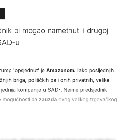
nik bi mogao nametnuti i drugoj
 SAD-u
rump 'opsjednut' je
Amazonom.
Iako posljednjih
jih briga, političkih pa i onih privatnih, velike
rjednija kompanija u SAD-. Naime predsjednik
lne mogućnosti da
zauzda
ovog velikog trgovačkog