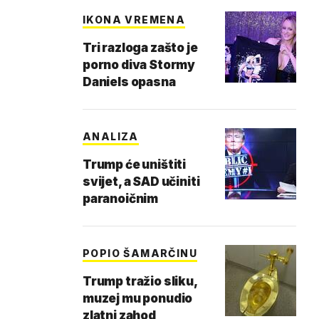
IKONA VREMENA
Tri razloga zašto je
porno diva Stormy
Daniels opasna
ANALIZA
Trump će uništiti
svijet, a SAD učiniti
paranoičnim
POPIO ŠAMARČINU
Trump tražio sliku,
muzej mu ponudio
zlatni zahod