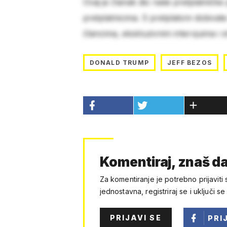
Ovaj je članak dio naše pretplatničke
pretplatnicima. S pretplatom dobivat
člancima, ekskluzivnim intervjuima i 
DONALD TRUMP
JEFF BEZOS
Komentiraj, znaš da
Za komentiranje je potrebno prijaviti 
jednostavna, registriraj se i uključi se
PRIJAVI SE
PRI