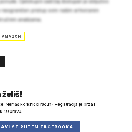
 ponude. Cjelokupni sadržaj dostupan je isključivo
e neograničen pristup svim našim arhiviranim
stručnim analizama.
AMAZON
 želiš!
se. Nemaš korisnički račun? Registracija je brza i
 u raspravu.
JAVI SE
PUTEM FACEBOOKA