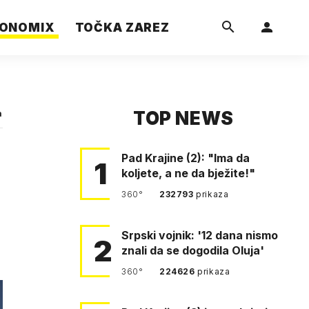
ONOMIX
TOČKA ZAREZ
TOP NEWS
a
Pad Krajine (2): "Ima da
1
koljete, a ne da bježite!"
360°
232793
prikaza
Srpski vojnik: '12 dana nismo
2
znali da se dogodila Oluja'
360°
224626
prikaza