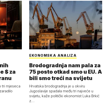
EKONOMSKA ANALIZA
nih
Brodogradnja nam pala za
e $ za
75 posto otkad smo u EU. A
Iranu
bili smo treći na svijetu
 tri mjeseca
Hrvatska brodogradnja je u okviru
zaradilo
Jugoslavije spadala među tri najveće u
svijetu, kaže politički ekonomist Luka Brkić
z…