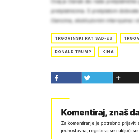
Ovaj je članak dio naše pretplatničke
pretplatnicima. S pretplatom dobivat
člancima, ekskluzivnim intervjuima i 
TRGOVINSKI RAT SAD-EU
TRGOV
DONALD TRUMP
KINA
Komentiraj, znaš da
Za komentiranje je potrebno prijaviti 
jednostavna, registriraj se i uključi se