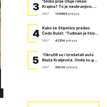
'Slobo prije Oluje rekao:
3
Krajina? To je neobranjivo.
Tuđmana zvao Krivousti'
360°
109669
prikaza
Kako se Stipetiću predao
4
Čedo Bulat: 'Tuđman je htio
da se prerušim u ženu'
360°
42354
prikaza
'Okružili su i izrešetali auto
5
Blaža Kraljevića. Onda su ga
vukli po cesti'
360°
35020
prikaza