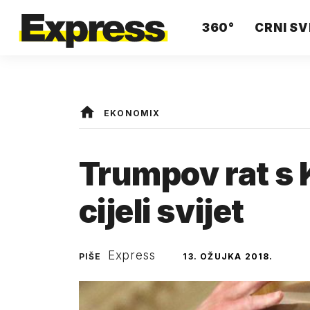
360°
CRNI SV
EKONOMIX
Trumpov rat s 
cijeli svijet
Express
PIŠE
13. OŽUJKA 2018.