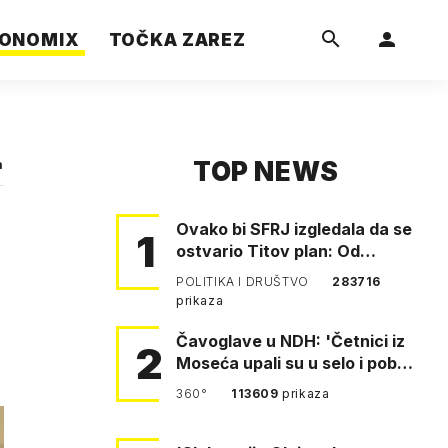
ONOMIX
TOČKA ZAREZ
TOP NEWS
a
Ovako bi SFRJ izgledala da se
1
ostvario Titov plan: Od
Klagenfurta do Istanbula!
POLITIKA I DRUŠTVO
283716
prikaza
Čavoglave u NDH: 'Četnici iz
2
Moseća upali su u selo i pobili
obitelj Perković'
360°
113609
prikaza