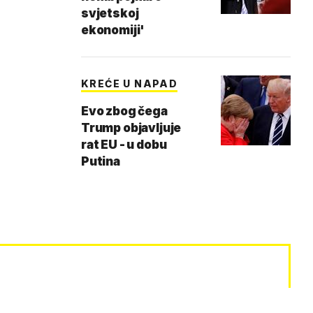
svjetskoj
ekonomiji'
KREĆE U NAPAD
Evo zbog čega
Trump objavljuje
rat EU - u dobu
Putina