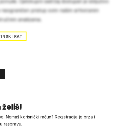
 ponude. Cjelokupni sadržaj dostupan je isključivo
e neograničen pristup svim našim arhiviranim
stručnim analizama.
INSKI RAT
 želiš!
se. Nemaš korisnički račun? Registracija je brza i
 u raspravu.