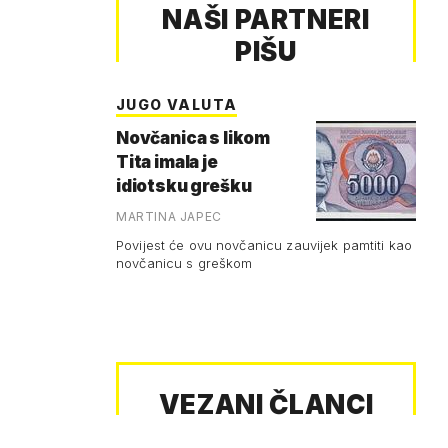
NAŠI PARTNERI
PIŠU
JUGO VALUTA
Novčanica s likom
Tita imala je
idiotsku grešku
MARTINA JAPEC
Povijest će ovu novčanicu zauvijek pamtiti kao
novčanicu s greškom
VEZANI ČLANCI