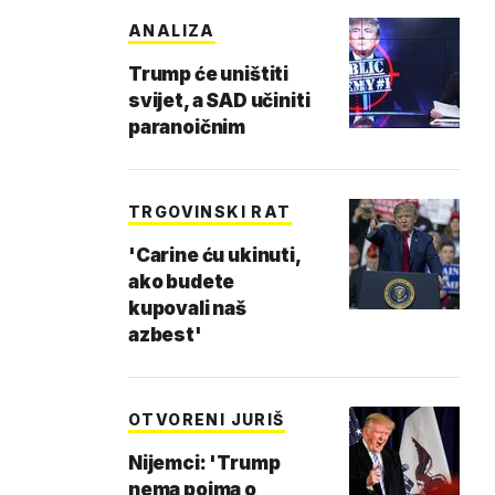
ANALIZA
Trump će uništiti
svijet, a SAD učiniti
paranoičnim
TRGOVINSKI RAT
'Carine ću ukinuti,
ako budete
kupovali naš
azbest'
OTVORENI JURIŠ
Nijemci: 'Trump
nema pojma o