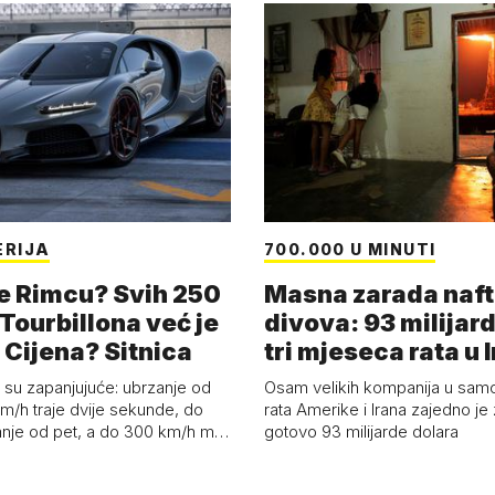
ERIJA
700.000 U MINUTI
e Rimcu? Svih 250
Masna zarada naft
Tourbillona već je
divova: 93 milijard
 Cijena? Sitnica
tri mjeseca rata u 
su zapanjujuće: ubrzanje od
Osam velikih kompanija u samo
m/h traje dvije sekunde, do
rata Amerike i Irana zajedno je 
nje od pet, a do 300 km/h m…
gotovo 93 milijarde dolara