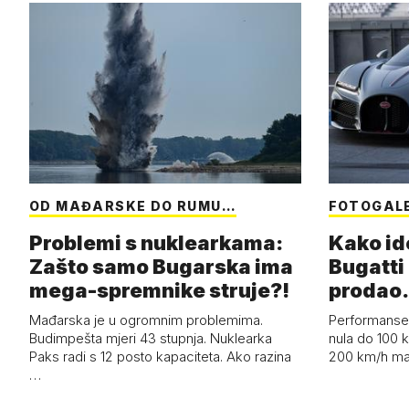
OD MAĐARSKE DO RUMU…
FOTOGAL
Problemi s nuklearkama:
Kako id
Zašto samo Bugarska ima
Bugatti 
mega-spremnike struje?!
prodao.
Mađarska je u ogromnim problemima.
Performanse 
Budimpešta mjeri 43 stupnja. Nuklearka
nula do 100 k
Paks radi s 12 posto kapaciteta. Ako razina
200 km/h ma
…