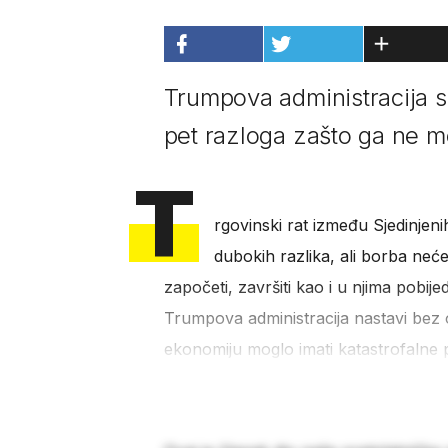
Trumpova administracija srl
pet razloga zašto ga ne m
T
rgovinski rat između Sjedinjen
dubokih razlika, ali borba neće
započeti, završiti kao i u njima pobijedi
Trumpova administracija nastavi bez 
ekonomiju moglo imati katastrofalne 