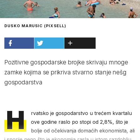
DUSKO MARUSIC (PIXSELL)
Pozitivne gospodarske brojke skrivaju mnoge
zamke kojima se prikriva stvarno stanje nešg
gospodarstva
H
rvatsko je gospodarstvo u trećem kvartalu
ove godine raslo po stopi od 2,8%, što je
bolje od očekivanja domaćih ekonomista, ali
i sporije nego što je ekonomija rasla u istom razdoblju