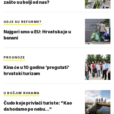
zašto su bolji od nas?
GDJE SU REFORME?
Najgori smo u EU: Hrvatska je u
banani
PROGNOZE
Kina će u 10 godina 'progutati'
hrvatski turizam
U BOŽJIM RUKAMA
Čudo koje privlači turiste: "Kao
da hodamo po nebu..."