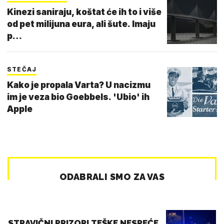
Kinezi saniraju, koštat će ih to i više
od pet milijuna eura, ali šute. Imaju
p…
STEČAJ
Kako je propala Varta? U nacizmu
im je veza bio Goebbels. 'Ubio' ih
Apple