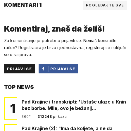
KOMENTARI 1
POGLEDAJTE SVE
Komentiraj, znaš da želiš!
Za komentiranje je potrebno prijaviti se. Nemaš korisnički
račun? Registracija je brza i jednostavna, registriraj se i uključi
se u raspravu.
PRIJAVI SE
PRIJAVI SE
PUTEM
TOP NEWS
FACEBOOKA
Pad Krajine i transkripti: 'Ustaše ulaze u Knin
1
bez borbe. Mile, ovo je bežanij…
360°
312248
prikaza
Pad Krajine (2): "Ima da koljete, a ne da