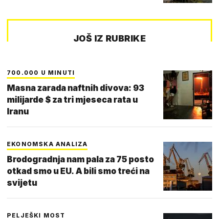
JOŠ IZ RUBRIKE
700.000 U MINUTI
Masna zarada naftnih divova: 93
milijarde $ za tri mjeseca rata u
Iranu
EKONOMSKA ANALIZA
Brodogradnja nam pala za 75 posto
otkad smo u EU. A bili smo treći na
svijetu
PELJEŠKI MOST