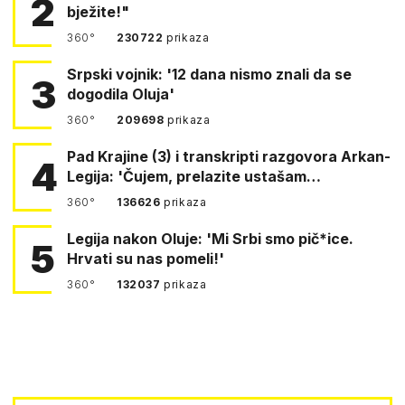
2
bježite!"
360°
230722
prikaza
Srpski vojnik: '12 dana nismo znali da se
3
dogodila Oluja'
360°
209698
prikaza
Pad Krajine (3) i transkripti razgovora Arkan-
4
Legija: 'Čujem, prelazite ustašam…
360°
136626
prikaza
Legija nakon Oluje: 'Mi Srbi smo pič*ice.
5
Hrvati su nas pomeli!'
360°
132037
prikaza