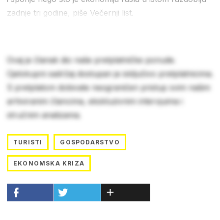
zadnje tri godine, piše Večernji list.
Ovaj je članak dio naše pretplatničke ponude.
Cjelokupni sadržaj dostupan je isključivo pretplatnicima.
S pretplatom dobivate neograničen pristup svim našim
arhiviranim člancima, ekskluzivnim intervjuima i
stručnim analizama.
TURISTI
GOSPODARSTVO
EKONOMSKA KRIZA