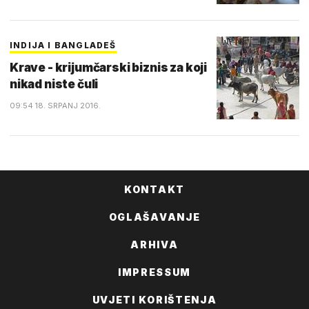
INDIJA I BANGLADEŠ
Krave - krijumčarski biznis za koji
nikad niste čuli
09:54 18. SRPANJ 2016.
KONTAKT
OGLAŠAVANJE
ARHIVA
IMPRESSUM
UVJETI KORIŠTENJA