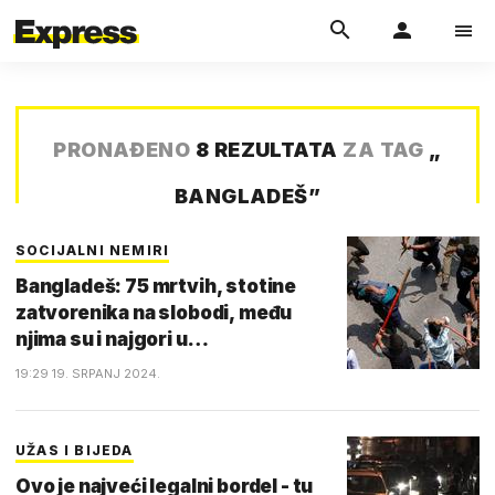
PRONAĐENO
8 REZULTATA
ZA TAG
„
BANGLADEŠ
”
SOCIJALNI NEMIRI
Bangladeš: 75 mrtvih, stotine
zatvorenika na slobodi, među
njima su i najgori u…
19:29 19. SRPANJ 2024.
UŽAS I BIJEDA
Ovo je najveći legalni bordel - tu