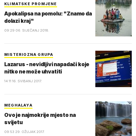
KLIMATSKE PROMJENE
Apokalipsa na pomolu: "Znamo da
dolazi kraj"
09:29 06. SIJEČANJ 2018.
MISTERIOZNA GRUPA
Lazarus - nevidljivi napadači koje
nitko ne može uhvatiti
14:11 16. SVIBANJ 2017.
MEGHALAYA
Ovo je najmokrije mjesto na
svijetu
09:53 29. OŽUJAK 2017.