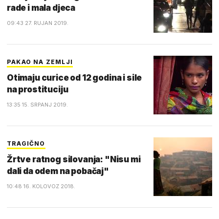
rade i mala djeca
09:43 27. RUJAN 2019.
PAKAO NA ZEMLJI
Otimaju curice od 12 godina i sile
na prostituciju
13:35 15. SRPANJ 2019.
TRAGIČNO
Žrtve ratnog silovanja: "Nisu mi
dali da odem na pobačaj"
10:48 16. KOLOVOZ 2018.