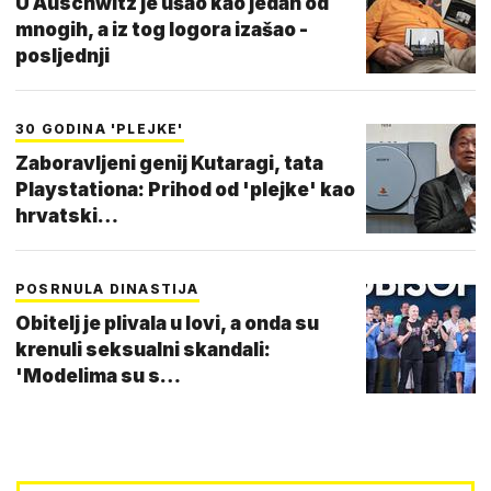
U Auschwitz je ušao kao jedan od
mnogih, a iz tog logora izašao -
posljednji
30 GODINA 'PLEJKE'
Zaboravljeni genij Kutaragi, tata
Playstationa: Prihod od 'plejke' kao
hrvatski…
POSRNULA DINASTIJA
Obitelj je plivala u lovi, a onda su
krenuli seksualni skandali:
'Modelima su s…