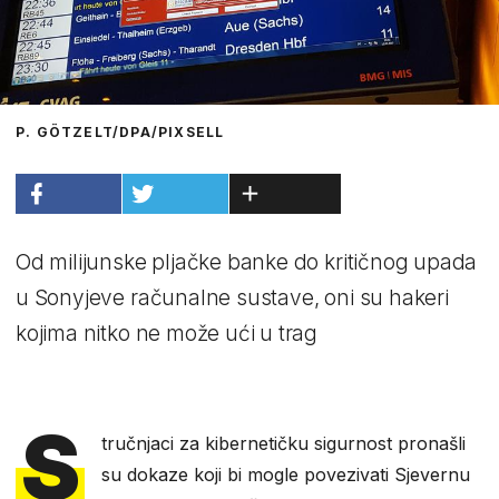
P. GÖTZELT/DPA/PIXSELL
Od milijunske pljačke banke do kritičnog upada
u Sonyjeve računalne sustave, oni su hakeri
kojima nitko ne može ući u trag
S
tručnjaci za kibernetičku sigurnost pronašli
su dokaze koji bi mogle povezivati Sjevernu