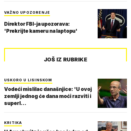
VAŽNO UPOZORENJE
Direktor FBI-ja upozorava:
'Prekrijte kameru na laptopu'
JOŠ IZ RUBRIKE
USKORO U LISINSKOM
Vodeći mislilac današnjice: 'U ovoj
zemlji jednog će dana moći razviti i
superl…
KRITIKA