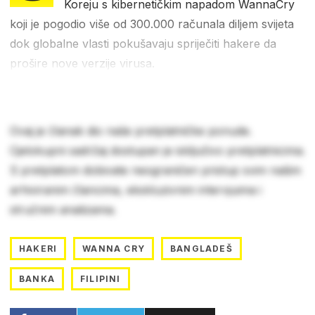
Koreju s kibernetičkim napadom WannaCry
koji je pogodio više od 300.000 računala diljem svijeta
dok globalne vlasti pokušavaju spriječiti hakere da
prošire nove verzije virusa.
Ovaj je članak dio naše pretplatničke ponude.
Cjelokupni sadržaj dostupan je isključivo pretplatnicima.
S pretplatom dobivate neograničen pristup svim našim
arhiviranim člancima, ekskluzivnim intervjuima i
stručnim analizama.
HAKERI
WANNA CRY
BANGLADEŠ
BANKA
FILIPINI