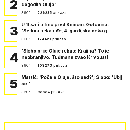
2
dogodila Oluja'
360°
226235
prikaza
U 11 sati bili su pred Kninom. Gotovina:
3
'Sedma neka uđe, 4. gardijska neka g…
360°
124421
prikaza
'Slobo prije Oluje rekao: Krajina? To je
4
neobranjivo. Tuđmana zvao Krivousti'
360°
108270
prikaza
Martić: 'Počela Oluja, što sad?'; Slobo: 'Ubij
5
se!'
360°
98884
prikaza