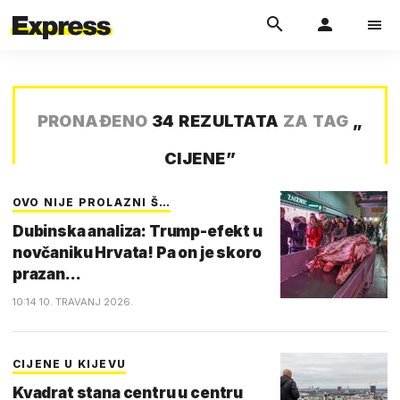
PRONAĐENO
34 REZULTATA
ZA TAG
„
CIJENE
”
OVO NIJE PROLAZNI Š…
Dubinska analiza: Trump-efekt u
novčaniku Hrvata! Pa on je skoro
prazan...
10:14 10. TRAVANJ 2026.
CIJENE U KIJEVU
Kvadrat stana centru u centru