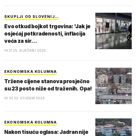
SKUPLJI OD SLOVENIJ…
Evo otkud bojkot trgovina: 'Jak je
osjećaj potkradenosti, inflacija
veća za sir…
14:21 25. SIJEČANJ 2025.
EKONOMSKA KOLUMNA
Tržene cijene stanova prosječno
su 23 posto niže od traženih. Opa!
10:32 22. STUDENI 2023.
EKONOMSKA KOLUMNA
Nakon tisuću oglasa: Jadran nije