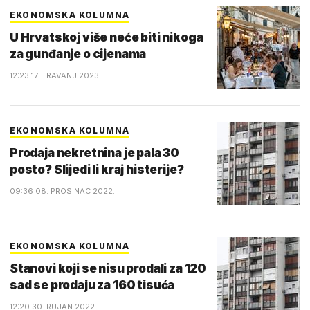
EKONOMSKA KOLUMNA
U Hrvatskoj više neće biti nikoga
za gunđanje o cijenama
12:23 17. TRAVANJ 2023.
EKONOMSKA KOLUMNA
Prodaja nekretnina je pala 30
posto? Slijedi li kraj histerije?
09:36 08. PROSINAC 2022.
EKONOMSKA KOLUMNA
Stanovi koji se nisu prodali za 120
sad se prodaju za 160 tisuća
12:20 30. RUJAN 2022.