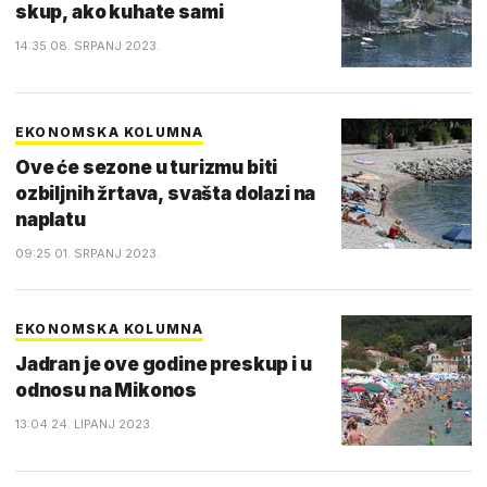
skup, ako kuhate sami
14:35 08. SRPANJ 2023.
EKONOMSKA KOLUMNA
Ove će sezone u turizmu biti
ozbiljnih žrtava, svašta dolazi na
naplatu
09:25 01. SRPANJ 2023.
EKONOMSKA KOLUMNA
Jadran je ove godine preskup i u
odnosu na Mikonos
13:04 24. LIPANJ 2023.