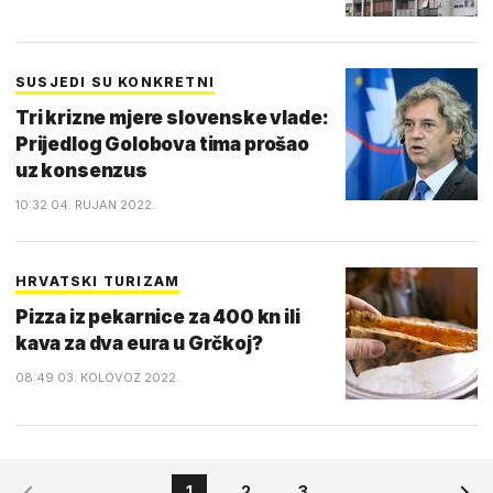
SUSJEDI SU KONKRETNI
Tri krizne mjere slovenske vlade:
Prijedlog Golobova tima prošao
uz konsenzus
10:32 04. RUJAN 2022.
HRVATSKI TURIZAM
Pizza iz pekarnice za 400 kn ili
kava za dva eura u Grčkoj?
08:49 03. KOLOVOZ 2022.
1
2
3