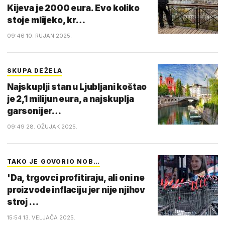
Kijeva je 2000 eura. Evo koliko
stoje mlijeko, kr…
09:46 10. RUJAN 2025.
SKUPA DEŽELA
Najskuplji stan u Ljubljani koštao
je 2,1 milijun eura, a najskuplja
garsonijer…
09:49 28. OŽUJAK 2025.
TAKO JE GOVORIO NOB…
'Da, trgovci profitiraju, ali oni ne
proizvode inflaciju jer nije njihov
stroj …
15:54 13. VELJAČA 2025.